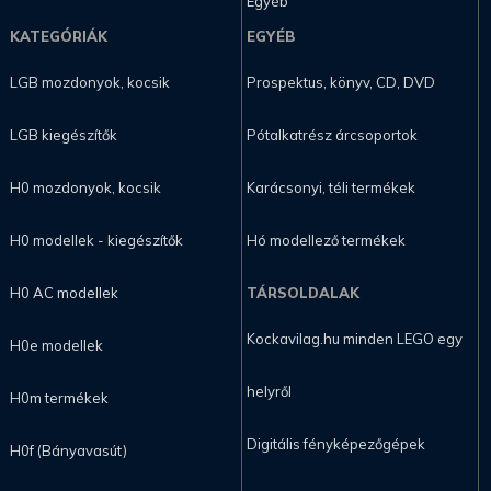
Egyéb
KATEGÓRIÁK
EGYÉB
LGB mozdonyok, kocsik
Prospektus, könyv, CD, DVD
LGB kiegészítők
Pótalkatrész árcsoportok
H0 mozdonyok, kocsik
Karácsonyi, téli termékek
H0 modellek - kiegészítők
Hó modellező termékek
H0 AC modellek
TÁRSOLDALAK
Kockavilag.hu minden LEGO egy
H0e modellek
helyről
H0m termékek
Digitális fényképezőgépek
H0f (Bányavasút)