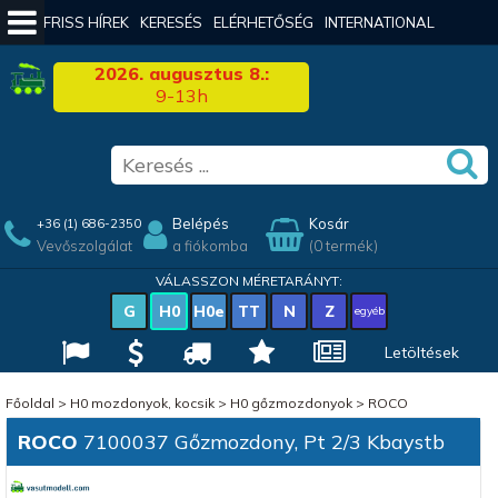
FRISS HÍREK
KERESÉS
ELÉRHETŐSÉG
INTERNATIONAL
2026. augusztus 8.:
9-13h
Belépés
Kosár
+36 (1) 686-2350
Vevőszolgálat
a fiókomba
(0 termék)
VÁLASSZON MÉRETARÁNYT:
G
H0
H0e
TT
N
Z
egyéb
Letöltések
Főoldal
>
H0 mozdonyok, kocsik
>
H0 gőzmozdonyok
>
ROCO
ROCO
7100037 Gőzmozdony, Pt 2/3 Kbaystb