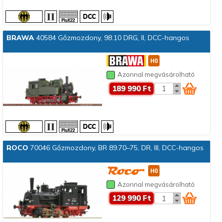
BRAWA
40584 Gőzmozdony, 98.10 DRG, II, DCC-hangos
Azonnal megvásárolható
189 990 Ft
ROCO
70046 Gőzmozdony, BR 89.70–75, DR, III, DCC-hangos
Azonnal megvásárolható
129 990 Ft