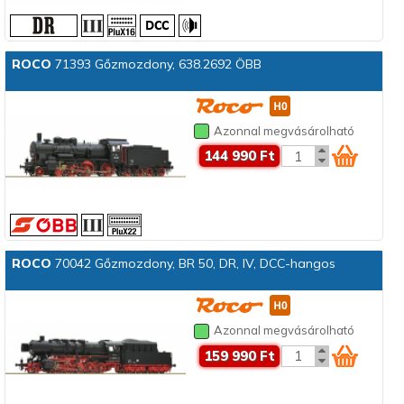
ROCO
71393 Gőzmozdony, 638.2692 ÖBB
Azonnal megvásárolható
144 990 Ft
ROCO
70042 Gőzmozdony, BR 50, DR, IV, DCC-hangos
Azonnal megvásárolható
159 990 Ft