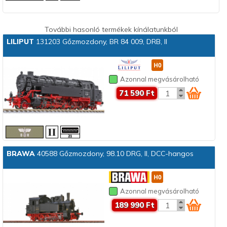
További hasonló termékek kínálatunkból
LILIPUT
131203 Gőzmozdony, BR 84 009, DRB, II
Azonnal megvásárolható
71 590 Ft
BRAWA
40588 Gőzmozdony, 98.10 DRG, II, DCC-hangos
Azonnal megvásárolható
189 990 Ft