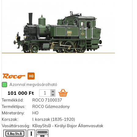
Azonnal megvásárolható
101 000 Ft
Termékkód:
ROCO 7100037
Terméktípus:
ROCO Gőzmozdony
Méretarány:
HO
Korszak:
I. korszak (1835-1920)
Vasúttársaság:
KBayStsB - Királyi Bajor Államvasutak