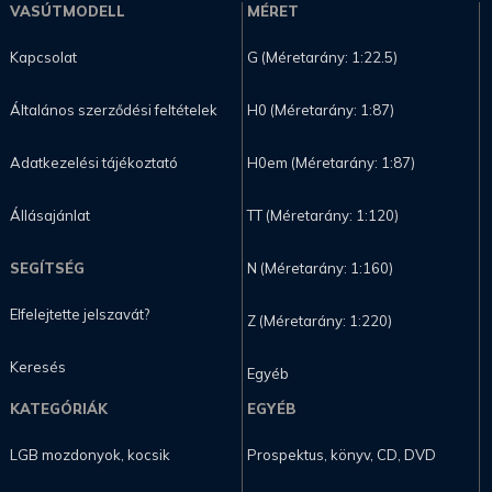
VASÚTMODELL
MÉRET
Kapcsolat
G (Méretarány: 1:22.5)
Általános szerződési feltételek
H0 (Méretarány: 1:87)
Adatkezelési tájékoztató
H0em (Méretarány: 1:87)
Állásajánlat
TT (Méretarány: 1:120)
SEGÍTSÉG
N (Méretarány: 1:160)
Elfelejtette jelszavát?
Z (Méretarány: 1:220)
Keresés
Egyéb
KATEGÓRIÁK
EGYÉB
LGB mozdonyok, kocsik
Prospektus, könyv, CD, DVD