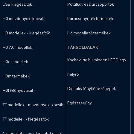
LGB kiegészítők
Pótalkatrész árcsoportok
H0 mozdonyok, kocsik
Karácsonyi, téli termékek
H0 modellek - kiegészítők
Hó modellező termékek
H0 AC modellek
TÁRSOLDALAK
Kockavilag.hu minden LEGO egy
H0e modellek
helyről
H0m termékek
Digitális fényképezőgépek
H0f (Bányavasút)
Egészségügy
TT modellek - mozdonyok, kocsik
TT modellek - kiegészítők
N modellek - mozdonyok, kocsik