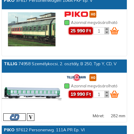
PIKO
97617 Personenwagen 104A PKP Ep. V
Azonnal megvásárolható
25 990 Ft
TILLIG
74958 Személykocsi, 2. osztály, B 250, Typ Y, CD, V
Azonnal megvásárolható
19 990 Ft
Méret:
282 mm
PIKO
97612 Personenwg. 111A PR Ep. VI