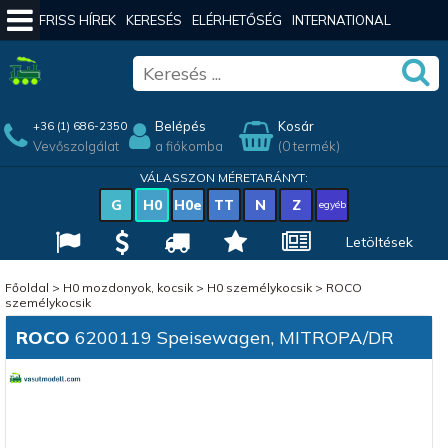
FRISS HÍREK
KERESÉS
ELÉRHETŐSÉG
INTERNATIONAL
Belépés
Kosár
+36 (1) 686-2350
Vevőszolgálat
a fiókomba
(0 termék)
VÁLASSZON MÉRETARÁNYT:
G
H0
H0e
TT
N
Z
egyéb
Letöltések
Főoldal
>
H0 mozdonyok, kocsik
>
H0 személykocsik
>
ROCO
személykocsik
ROCO
6200119 Speisewagen, MITROPA/DR