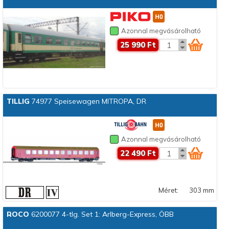
Azonnal megvásárolható
25 990 Ft
TILLIG
74977 Speisewagen MITROPA, DR
Azonnal megvásárolható
22 490 Ft
Méret:
303 mm
ROCO
6200077 4-tlg. Set 1: Arlberg-Express, ÖBB