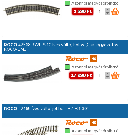
Azonnal megvásárolható
1 590 Ft
ROCO
42568 BWL-9/10 Íves váltó, balos (Gumiágyazatos
ROCO-LINE)
Azonnal megvásárolható
17 990 Ft
ROCO
42465 Íves váltó, jobbos, R2-R3, 30°
Azonnal megvásárolható