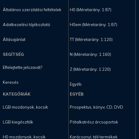
Általános szerződési feltételek
H0 (Méretarány: 1:87)
Adatkezelési tájékoztató
H0em (Méretarány: 1:87)
Állásajánlat
TT (Méretarány: 1:120)
SEGÍTSÉG
N (Méretarány: 1:160)
Elfelejtette jelszavát?
Z (Méretarány: 1:220)
Keresés
Egyéb
KATEGÓRIÁK
EGYÉB
LGB mozdonyok, kocsik
Prospektus, könyv, CD, DVD
LGB kiegészítők
Pótalkatrész árcsoportok
H0 mozdonyok, kocsik
Karácsonyi, téli termékek