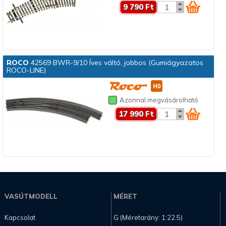
9 790 Ft
ROCO
42569 BWR-9/10 Íves váltó, jobbos (Gumiágyazatos
ROCO-LINE)
Azonnal megvásárolható
17 990 Ft
VASÚTMODELL
MÉRET
Kapcsolat
G (Méretarány: 1:22.5)