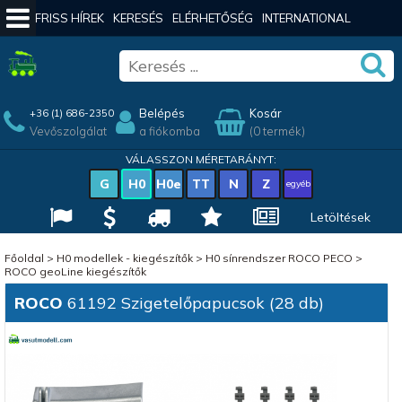
FRISS HÍREK
KERESÉS
ELÉRHETŐSÉG
INTERNATIONAL
Belépés
Kosár
+36 (1) 686-2350
Vevőszolgálat
a fiókomba
(0 termék)
VÁLASSZON MÉRETARÁNYT:
G
H0
H0e
TT
N
Z
egyéb
Letöltések
Főoldal
>
H0 modellek - kiegészítők
>
H0 sínrendszer ROCO PECO
>
ROCO geoLine kiegészítők
ROCO
61192 Szigetelőpapucsok (28 db)