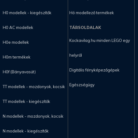
H0 modellek - kiegészítők
Hó modellező termékek
H0 AC modellek
TÁRSOLDALAK
Kockavilag.hu minden LEGO egy
H0e modellek
helyről
H0m termékek
Digitális fényképezőgépek
H0f (Bányavasút)
Egészségügy
TT modellek - mozdonyok, kocsik
TT modellek - kiegészítők
N modellek - mozdonyok, kocsik
N modellek - kiegészítők