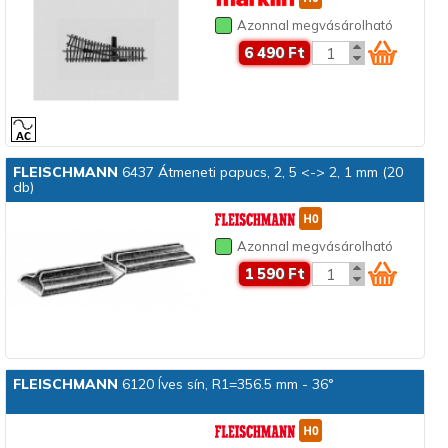
Azonnal megvásárolható
6 490 Ft
FLEISCHMANN
6437 Átmeneti papucs, 2, 5 <-> 2, 1 mm (20
db)
Azonnal megvásárolható
1 590 Ft
FLEISCHMANN
6120 Íves sín, R1=356.5 mm - 36°