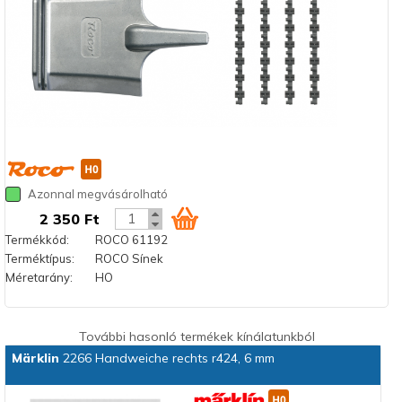
Azonnal megvásárolható
2 350 Ft
Termékkód:
ROCO 61192
Terméktípus:
ROCO Sínek
Méretarány:
HO
További hasonló termékek kínálatunkból
Märklin
2266 Handweiche rechts r424, 6 mm