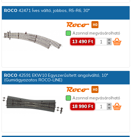
ROCO
42471 Íves váltó, jobbos, R5-R6, 30°
Azonnal megvásárolható
13 490 Ft
ROCO
42591 EKW10 Egyszerűsített angolváltó, 10°
(Gumiágyazatos ROCO-LINE)
Azonnal megvásárolható
18 990 Ft