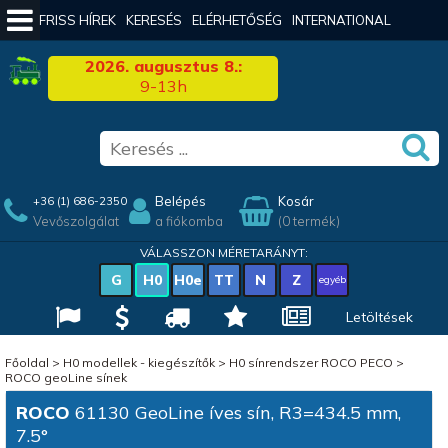
FRISS HÍREK
KERESÉS
ELÉRHETŐSÉG
INTERNATIONAL
2026. augusztus 8.:
9-13h
Belépés
Kosár
+36 (1) 686-2350
Vevőszolgálat
a fiókomba
(0 termék)
VÁLASSZON MÉRETARÁNYT:
G
H0
H0e
TT
N
Z
egyéb
Letöltések
Főoldal
>
H0 modellek - kiegészítők
>
H0 sínrendszer ROCO PECO
>
ROCO geoLine sínek
ROCO
61130 GeoLine íves sín, R3=434.5 mm,
7.5°