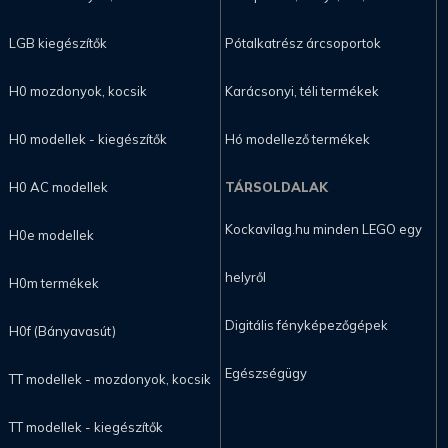
LGB kiegészítők
Pótalkatrész árcsoportok
H0 mozdonyok, kocsik
Karácsonyi, téli termékek
H0 modellek - kiegészítők
Hó modellező termékek
H0 AC modellek
TÁRSOLDALAK
Kockavilag.hu minden LEGO egy
H0e modellek
helyről
H0m termékek
Digitális fényképezőgépek
H0f (Bányavasút)
Egészségügy
TT modellek - mozdonyok, kocsik
TT modellek - kiegészítők