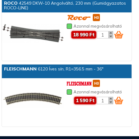
ROCO
42549 DKW-10 Angolváltó, 230 mm (Gumiágyazatos
ROCO-LINE)
Azonnal megvásárolható
18 990 Ft
FLEISCHMANN
6120 Íves sín, R1=356.5 mm - 36°
Azonnal megvásárolható
1 590 Ft