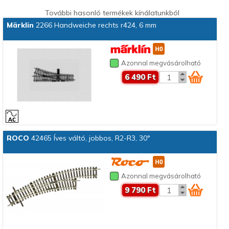
További hasonló termékek kínálatunkból
Märklin
2266 Handweiche rechts r424, 6 mm
Azonnal megvásárolható
6 490 Ft
ROCO
42465 Íves váltó, jobbos, R2-R3, 30°
Azonnal megvásárolható
9 790 Ft