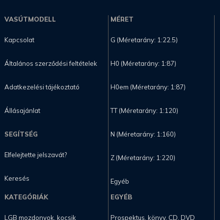
VASÚTMODELL
MÉRET
Kapcsolat
G (Méretarány: 1:22.5)
Általános szerződési feltételek
H0 (Méretarány: 1:87)
Adatkezelési tájékoztató
H0em (Méretarány: 1:87)
Állásajánlat
TT (Méretarány: 1:120)
SEGÍTSÉG
N (Méretarány: 1:160)
Elfelejtette jelszavát?
Z (Méretarány: 1:220)
Keresés
Egyéb
KATEGÓRIÁK
EGYÉB
LGB mozdonyok, kocsik
Prospektus, könyv, CD, DVD