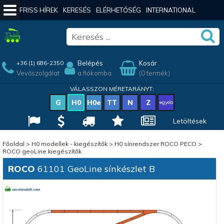
FRISS HÍREK
KERESÉS
ELÉRHETŐSÉG
INTERNATIONAL
Belépés
Kosár
+36 (1) 686-2350
Vevőszolgálat
a fiókomba
(0 termék)
VÁLASSZON MÉRETARÁNYT:
G
H0
H0e
TT
N
Z
egyéb
Letöltések
Főoldal
>
H0 modellek - kiegészítők
>
H0 sínrendszer ROCO PECO
>
ROCO geoLine kiegészítők
ROCO
61101 GeoLine sínkészlet B