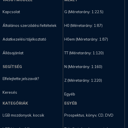
Kapcsolat
G (Méretarány: 1:22.5)
Általános szerződési feltételek
H0 (Méretarány: 1:87)
Adatkezelési tájékoztató
H0em (Méretarány: 1:87)
Állásajánlat
TT (Méretarány: 1:120)
SEGÍTSÉG
N (Méretarány: 1:160)
Elfelejtette jelszavát?
Z (Méretarány: 1:220)
Keresés
Egyéb
KATEGÓRIÁK
EGYÉB
LGB mozdonyok, kocsik
Prospektus, könyv, CD, DVD