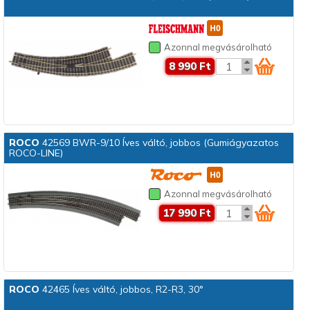
Azonnal megvásárolható
8 990 Ft
ROCO
42569 BWR-9/10 Íves váltó, jobbos (Gumiágyazatos
ROCO-LINE)
Azonnal megvásárolható
17 990 Ft
ROCO
42465 Íves váltó, jobbos, R2-R3, 30°