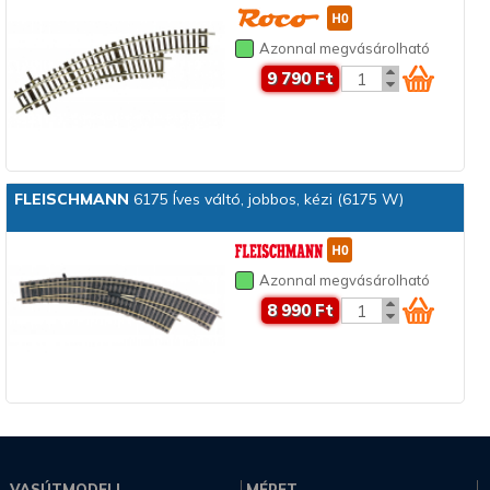
Azonnal megvásárolható
9 790 Ft
FLEISCHMANN
6175 Íves váltó, jobbos, kézi (6175 W)
Azonnal megvásárolható
8 990 Ft
VASÚTMODELL
MÉRET