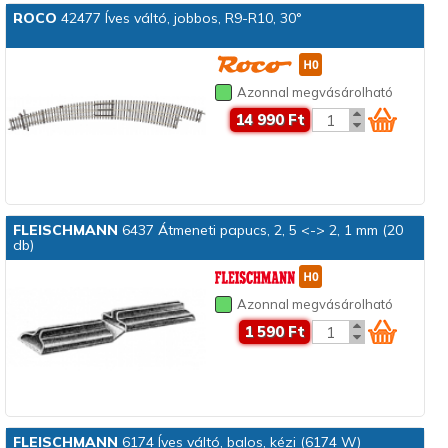
ROCO
42477 Íves váltó, jobbos, R9-R10, 30°
Azonnal megvásárolható
14 990 Ft
FLEISCHMANN
6437 Átmeneti papucs, 2, 5 <-> 2, 1 mm (20
db)
Azonnal megvásárolható
1 590 Ft
FLEISCHMANN
6174 Íves váltó, balos, kézi (6174 W)