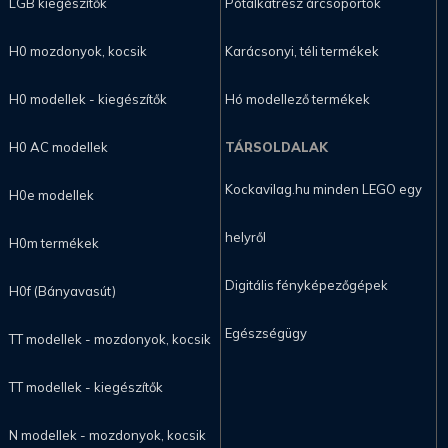
LGB kiegészítők
Pótalkatrész árcsoportok
H0 mozdonyok, kocsik
Karácsonyi, téli termékek
H0 modellek - kiegészítők
Hó modellező termékek
H0 AC modellek
TÁRSOLDALAK
Kockavilag.hu minden LEGO egy
H0e modellek
helyről
H0m termékek
Digitális fényképezőgépek
H0f (Bányavasút)
Egészségügy
TT modellek - mozdonyok, kocsik
TT modellek - kiegészítők
N modellek - mozdonyok, kocsik