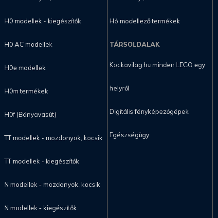
H0 modellek - kiegészítők
Hó modellező termékek
H0 AC modellek
TÁRSOLDALAK
Kockavilag.hu minden LEGO egy
H0e modellek
helyről
H0m termékek
Digitális fényképezőgépek
H0f (Bányavasút)
Egészségügy
TT modellek - mozdonyok, kocsik
TT modellek - kiegészítők
N modellek - mozdonyok, kocsik
N modellek - kiegészítők