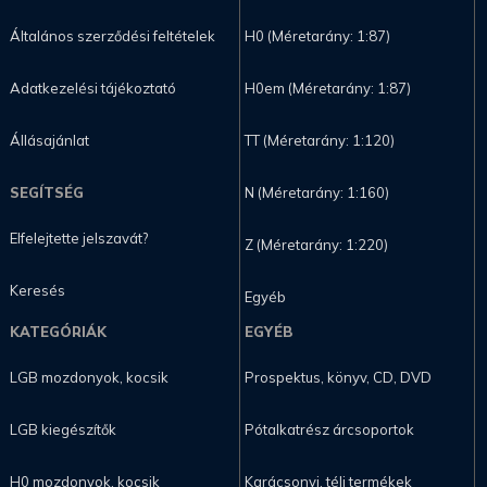
Általános szerződési feltételek
H0 (Méretarány: 1:87)
Adatkezelési tájékoztató
H0em (Méretarány: 1:87)
Állásajánlat
TT (Méretarány: 1:120)
SEGÍTSÉG
N (Méretarány: 1:160)
Elfelejtette jelszavát?
Z (Méretarány: 1:220)
Keresés
Egyéb
KATEGÓRIÁK
EGYÉB
LGB mozdonyok, kocsik
Prospektus, könyv, CD, DVD
LGB kiegészítők
Pótalkatrész árcsoportok
H0 mozdonyok, kocsik
Karácsonyi, téli termékek