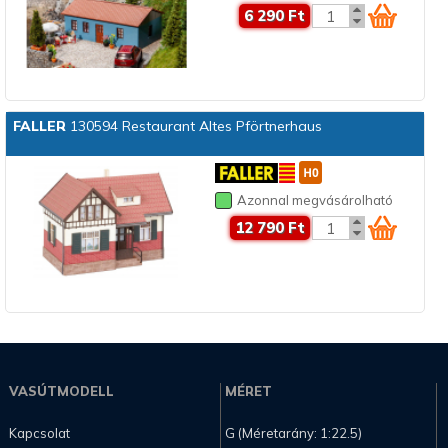
6 290 Ft
FALLER
130594 Restaurant Altes Pförtnerhaus
Azonnal megvásárolható
12 790 Ft
VASÚTMODELL
MÉRET
Kapcsolat
G (Méretarány: 1:22.5)