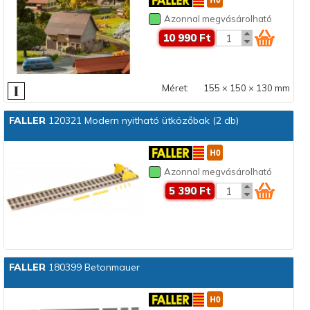
Azonnal megvásárolható
10 990 Ft
Méret:
155 × 150 × 130 mm
FALLER
120321 Modern nyitható ütközőbak (2 db)
Azonnal megvásárolható
5 390 Ft
FALLER
180399 Betonmauer