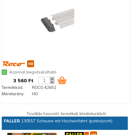
Azonnal megvásárolható
3 560 Ft
Termékkód:
ROCO 42651
Méretarány:
HO
További hasonló termékek kínálatunkból
FALLER
130557 Scheune mit Hocheinfahrt (patinázott)