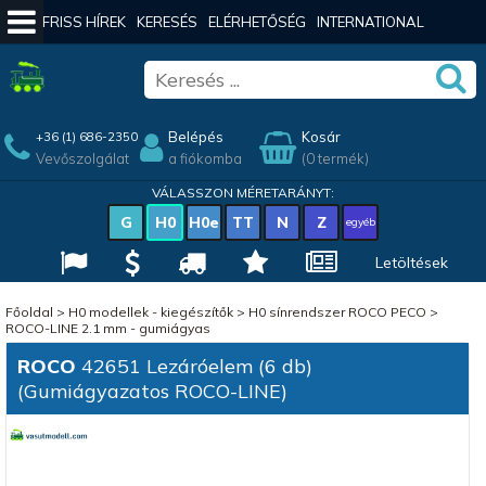
FRISS HÍREK
KERESÉS
ELÉRHETŐSÉG
INTERNATIONAL
Belépés
Kosár
+36 (1) 686-2350
Vevőszolgálat
a fiókomba
(0 termék)
VÁLASSZON MÉRETARÁNYT:
G
H0
H0e
TT
N
Z
egyéb
Letöltések
Főoldal
>
H0 modellek - kiegészítők
>
H0 sínrendszer ROCO PECO
>
ROCO-LINE 2.1 mm - gumiágyas
ROCO
42651 Lezáróelem (6 db)
(Gumiágyazatos ROCO-LINE)