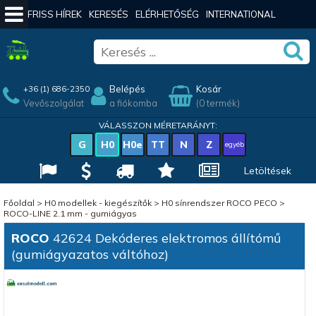
FRISS HÍREK
KERESÉS
ELÉRHETŐSÉG
INTERNATIONAL
Belépés
Kosár
+36 (1) 686-2350
Vevőszolgálat
a fiókomba
(0 termék)
VÁLASSZON MÉRETARÁNYT:
G
H0
H0e
TT
N
Z
egyéb
Letöltések
Főoldal
>
H0 modellek - kiegészítők
>
H0 sínrendszer ROCO PECO
>
ROCO-LINE 2.1 mm - gumiágyas
ROCO
42624 Dekóderes elektromos állítómű
(gumiágyazatos váltóhoz)