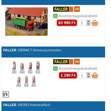
Azonnal megvásárolható
63 990 Ft
FALLER
180946 7 Kirmesautomaten
Azonnal megvásárolható
1 290 Ft
FALLER
180382 Kátrányfőző