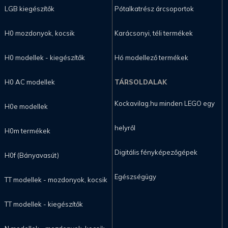
LGB kiegészítők
Pótalkatrész árcsoportok
H0 mozdonyok, kocsik
Karácsonyi, téli termékek
H0 modellek - kiegészítők
Hó modellező termékek
H0 AC modellek
TÁRSOLDALAK
Kockavilag.hu minden LEGO egy
H0e modellek
helyről
H0m termékek
Digitális fényképezőgépek
H0f (Bányavasút)
Egészségügy
TT modellek - mozdonyok, kocsik
TT modellek - kiegészítők