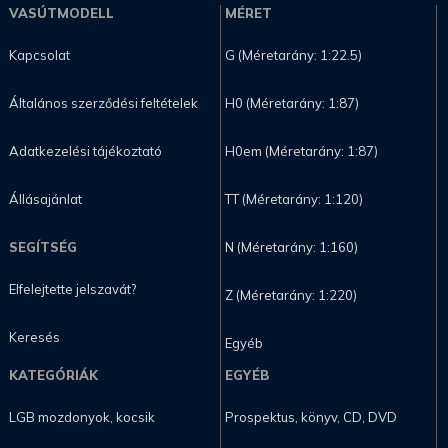
VASÚTMODELL
MÉRET
Kapcsolat
G (Méretarány: 1:22.5)
Általános szerződési feltételek
H0 (Méretarány: 1:87)
Adatkezelési tájékoztató
H0em (Méretarány: 1:87)
Állásajánlat
TT (Méretarány: 1:120)
SEGÍTSÉG
N (Méretarány: 1:160)
Elfelejtette jelszavát?
Z (Méretarány: 1:220)
Keresés
Egyéb
KATEGÓRIÁK
EGYÉB
LGB mozdonyok, kocsik
Prospektus, könyv, CD, DVD