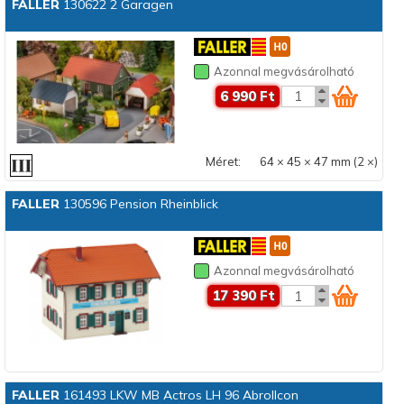
FALLER
130622 2 Garagen
Azonnal megvásárolható
6 990 Ft
Méret:
64 × 45 × 47 mm (2 ×)
FALLER
130596 Pension Rheinblick
Azonnal megvásárolható
17 390 Ft
FALLER
161493 LKW MB Actros LH 96 Abrollcon