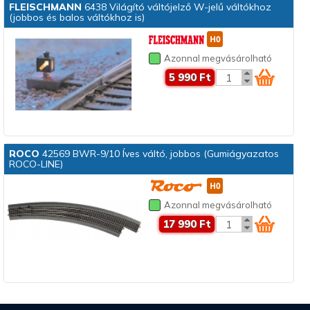
FLEISCHMANN
6438 Világító váltójelző W-jelű váltókhoz
(jobbos és balos váltókhoz is)
Azonnal megvásárolható
5 990 Ft
ROCO
42569 BWR-9/10 Íves váltó, jobbos (Gumiágyazatos
ROCO-LINE)
Azonnal megvásárolható
17 990 Ft