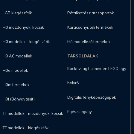
LGB kiegészítők
Pótalkatrész árcsoportok
H0 mozdonyok, kocsik
Karácsonyi, téli termékek
H0 modellek - kiegészítők
Hó modellező termékek
H0 AC modellek
TÁRSOLDALAK
Kockavilag.hu minden LEGO egy
H0e modellek
helyről
H0m termékek
Digitális fényképezőgépek
H0f (Bányavasút)
Egészségügy
TT modellek - mozdonyok, kocsik
TT modellek - kiegészítők