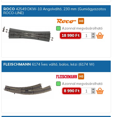
ROCO
42549 DKW-10 Angolváltó, 230 mm (Gumiágyazatos
ROCO-LINE)
Azonnal megvásárolható
18 990 Ft
FLEISCHMANN
6174 Íves váltó, balos, kézi (6174 W)
Azonnal megvásárolható
8 990 Ft