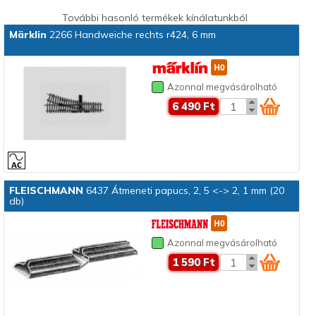
További hasonló termékek kínálatunkból
Märklin
2266 Handweiche rechts r424, 6 mm
Azonnal megvásárolható
6 490 Ft
FLEISCHMANN
6437 Átmeneti papucs, 2, 5 <-> 2, 1 mm (20
db)
Azonnal megvásárolható
1 590 Ft