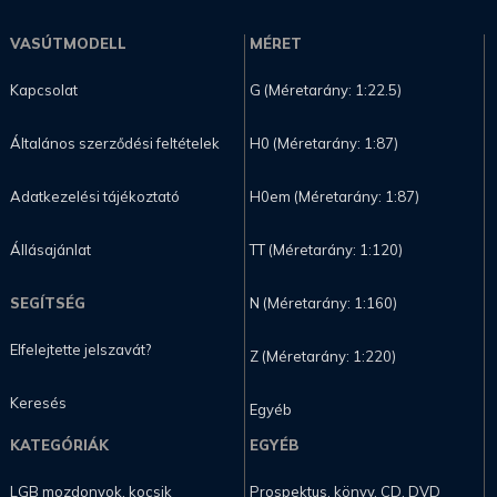
VASÚTMODELL
MÉRET
Kapcsolat
G (Méretarány: 1:22.5)
Általános szerződési feltételek
H0 (Méretarány: 1:87)
Adatkezelési tájékoztató
H0em (Méretarány: 1:87)
Állásajánlat
TT (Méretarány: 1:120)
SEGÍTSÉG
N (Méretarány: 1:160)
Elfelejtette jelszavát?
Z (Méretarány: 1:220)
Keresés
Egyéb
KATEGÓRIÁK
EGYÉB
LGB mozdonyok, kocsik
Prospektus, könyv, CD, DVD