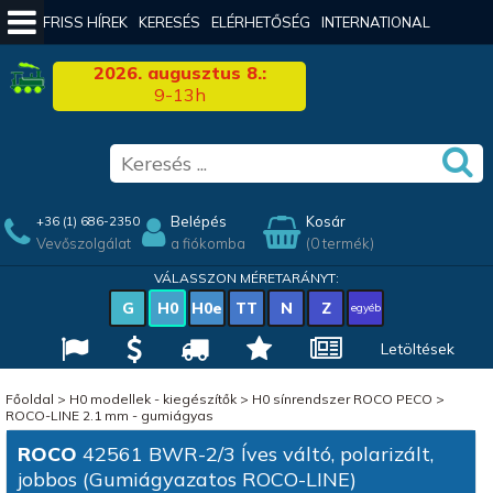
FRISS HÍREK
KERESÉS
ELÉRHETŐSÉG
INTERNATIONAL
2026. augusztus 8.:
9-13h
Belépés
Kosár
+36 (1) 686-2350
Vevőszolgálat
a fiókomba
(0 termék)
VÁLASSZON MÉRETARÁNYT:
G
H0
H0e
TT
N
Z
egyéb
Letöltések
Főoldal
>
H0 modellek - kiegészítők
>
H0 sínrendszer ROCO PECO
>
ROCO-LINE 2.1 mm - gumiágyas
ROCO
42561 BWR-2/3 Íves váltó, polarizált,
jobbos (Gumiágyazatos ROCO-LINE)