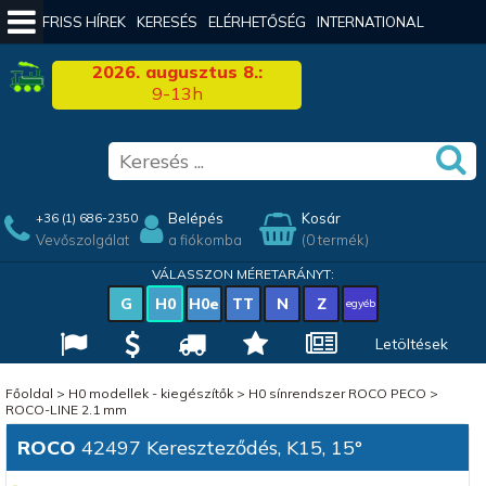
FRISS HÍREK
KERESÉS
ELÉRHETŐSÉG
INTERNATIONAL
2026. augusztus 8.:
9-13h
Belépés
Kosár
+36 (1) 686-2350
Vevőszolgálat
a fiókomba
(0 termék)
VÁLASSZON MÉRETARÁNYT:
G
H0
H0e
TT
N
Z
egyéb
Letöltések
Főoldal
>
H0 modellek - kiegészítők
>
H0 sínrendszer ROCO PECO
>
ROCO-LINE 2.1 mm
ROCO
42497 Kereszteződés, K15, 15°