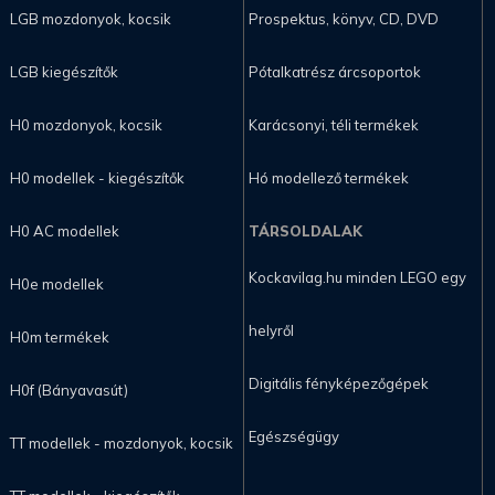
LGB mozdonyok, kocsik
Prospektus, könyv, CD, DVD
LGB kiegészítők
Pótalkatrész árcsoportok
H0 mozdonyok, kocsik
Karácsonyi, téli termékek
H0 modellek - kiegészítők
Hó modellező termékek
H0 AC modellek
TÁRSOLDALAK
Kockavilag.hu minden LEGO egy
H0e modellek
helyről
H0m termékek
Digitális fényképezőgépek
H0f (Bányavasút)
Egészségügy
TT modellek - mozdonyok, kocsik