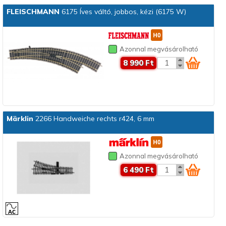
FLEISCHMANN
6175 Íves váltó, jobbos, kézi (6175 W)
Azonnal megvásárolható
8 990 Ft
Märklin
2266 Handweiche rechts r424, 6 mm
Azonnal megvásárolható
6 490 Ft