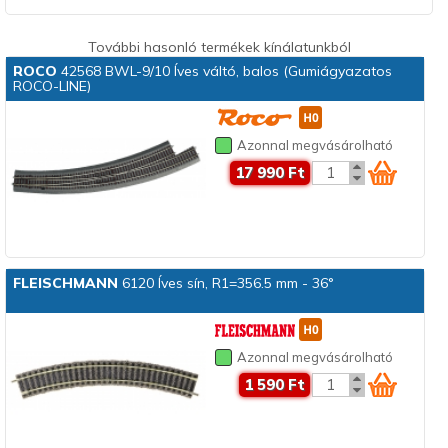
További hasonló termékek kínálatunkból
ROCO
42568 BWL-9/10 Íves váltó, balos (Gumiágyazatos
ROCO-LINE)
Azonnal megvásárolható
17 990 Ft
FLEISCHMANN
6120 Íves sín, R1=356.5 mm - 36°
Azonnal megvásárolható
1 590 Ft