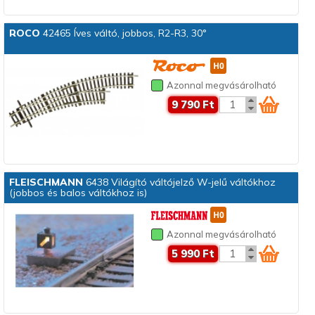
ROCO
42465 Íves váltó, jobbos, R2-R3, 30°
Azonnal megvásárolható
9 790 Ft
FLEISCHMANN
6438 Világító váltójelző W-jelű váltókhoz
(jobbos és balos váltókhoz is)
Azonnal megvásárolható
5 990 Ft