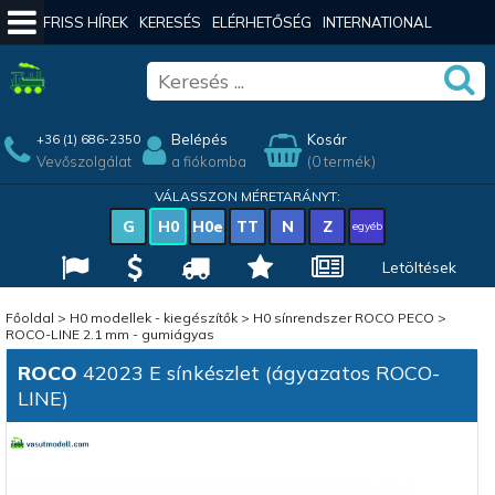
FRISS HÍREK
KERESÉS
ELÉRHETŐSÉG
INTERNATIONAL
Belépés
Kosár
+36 (1) 686-2350
Vevőszolgálat
a fiókomba
(0 termék)
VÁLASSZON MÉRETARÁNYT:
G
H0
H0e
TT
N
Z
egyéb
Letöltések
Főoldal
>
H0 modellek - kiegészítők
>
H0 sínrendszer ROCO PECO
>
ROCO-LINE 2.1 mm - gumiágyas
ROCO
42023 E sínkészlet (ágyazatos ROCO-
LINE)