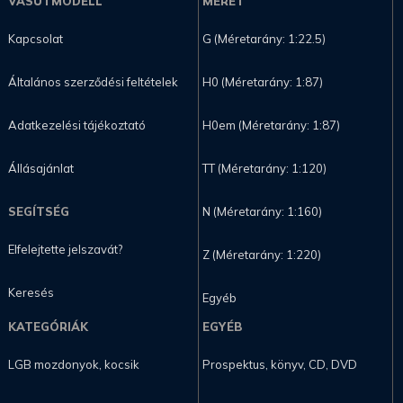
VASÚTMODELL
MÉRET
Kapcsolat
G (Méretarány: 1:22.5)
Általános szerződési feltételek
H0 (Méretarány: 1:87)
Adatkezelési tájékoztató
H0em (Méretarány: 1:87)
Állásajánlat
TT (Méretarány: 1:120)
SEGÍTSÉG
N (Méretarány: 1:160)
Elfelejtette jelszavát?
Z (Méretarány: 1:220)
Keresés
Egyéb
KATEGÓRIÁK
EGYÉB
LGB mozdonyok, kocsik
Prospektus, könyv, CD, DVD