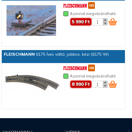
Azonnal megvásárolható
5 990 Ft
FLEISCHMANN
6175 Íves váltó, jobbos, kézi (6175 W)
Azonnal megvásárolható
8 990 Ft