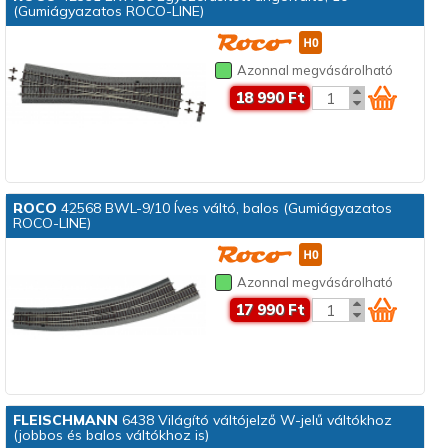
(Gumiágyazatos ROCO-LINE)
Azonnal megvásárolható
18 990 Ft
ROCO
42568 BWL-9/10 Íves váltó, balos (Gumiágyazatos
ROCO-LINE)
Azonnal megvásárolható
17 990 Ft
FLEISCHMANN
6438 Világító váltójelző W-jelű váltókhoz
(jobbos és balos váltókhoz is)