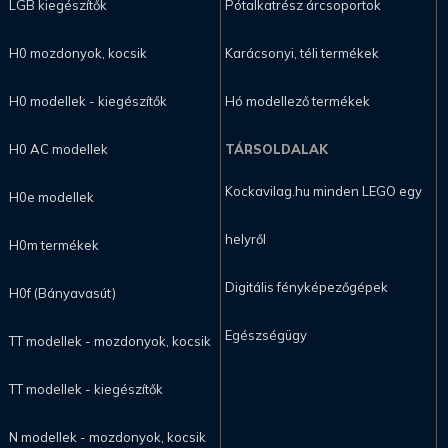
LGB kiegészítők
Pótalkatrész árcsoportok
H0 mozdonyok, kocsik
Karácsonyi, téli termékek
H0 modellek - kiegészítők
Hó modellező termékek
H0 AC modellek
TÁRSOLDALAK
Kockavilag.hu minden LEGO egy
H0e modellek
helyről
H0m termékek
Digitális fényképezőgépek
H0f (Bányavasút)
Egészségügy
TT modellek - mozdonyok, kocsik
TT modellek - kiegészítők
N modellek - mozdonyok, kocsik