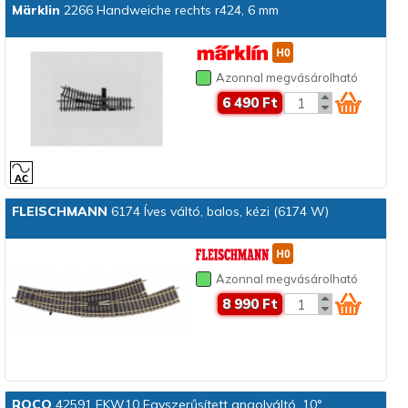
Märklin
2266 Handweiche rechts r424, 6 mm
Azonnal megvásárolható
6 490 Ft
FLEISCHMANN
6174 Íves váltó, balos, kézi (6174 W)
Azonnal megvásárolható
8 990 Ft
ROCO
42591 EKW10 Egyszerűsített angolváltó, 10°