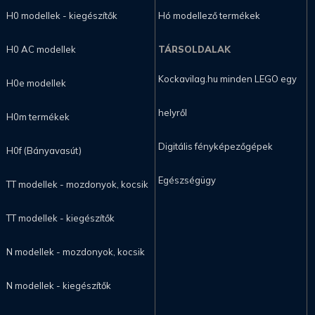
H0 modellek - kiegészítők
Hó modellező termékek
H0 AC modellek
TÁRSOLDALAK
Kockavilag.hu minden LEGO egy
H0e modellek
helyről
H0m termékek
Digitális fényképezőgépek
H0f (Bányavasút)
Egészségügy
TT modellek - mozdonyok, kocsik
TT modellek - kiegészítők
N modellek - mozdonyok, kocsik
N modellek - kiegészítők