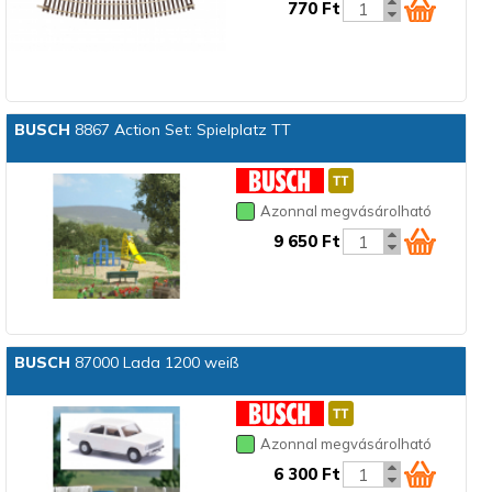
770 Ft
BUSCH
8867 Action Set: Spielplatz TT
Azonnal megvásárolható
9 650 Ft
BUSCH
87000 Lada 1200 weiß
Azonnal megvásárolható
6 300 Ft