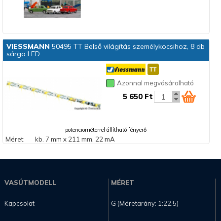
VIESSMANN
50495 TT Belső világítás személykocsihoz, 8 db
sárga LED
Azonnal megvásárolható
5 650 Ft
potenciométerrel állítható fényerő
Méret:
kb. 7 mm x 211 mm, 22 mA
VASÚTMODELL
MÉRET
Kapcsolat
G (Méretarány: 1:22.5)