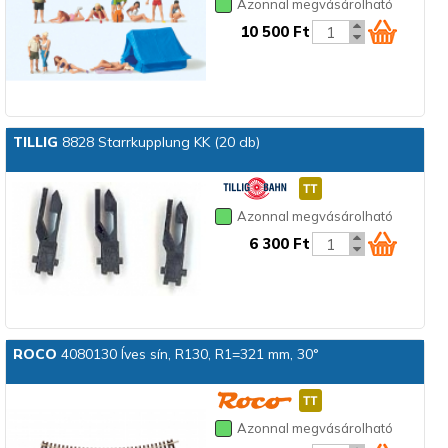
Azonnal megvásárolható
10 500 Ft
TILLIG
8828 Starrkupplung KK (20 db)
Azonnal megvásárolható
6 300 Ft
ROCO
4080130 Íves sín, R130, R1=321 mm, 30°
Azonnal megvásárolható