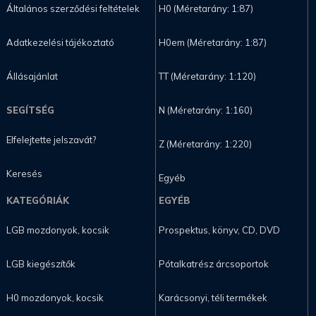
Általános szerződési feltételek
H0 (Méretarány: 1:87)
Adatkezelési tájékoztató
H0em (Méretarány: 1:87)
Állásajánlat
TT (Méretarány: 1:120)
SEGÍTSÉG
N (Méretarány: 1:160)
Elfelejtette jelszavát?
Z (Méretarány: 1:220)
Keresés
Egyéb
KATEGÓRIÁK
EGYÉB
LGB mozdonyok, kocsik
Prospektus, könyv, CD, DVD
LGB kiegészítők
Pótalkatrész árcsoportok
H0 mozdonyok, kocsik
Karácsonyi, téli termékek