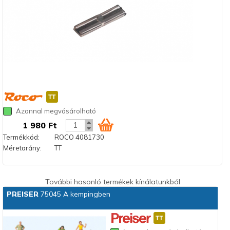
Azonnal megvásárolható
1 980 Ft
Termékkód:
ROCO 4081730
Méretarány:
TT
További hasonló termékek kínálatunkból
PREISER
75045 A kempingben