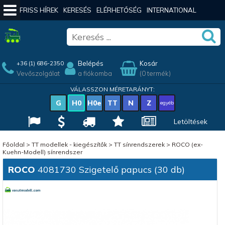
FRISS HÍREK
KERESÉS
ELÉRHETŐSÉG
INTERNATIONAL
Belépés
Kosár
+36 (1) 686-2350
Vevőszolgálat
a fiókomba
(0 termék)
VÁLASSZON MÉRETARÁNYT:
G
H0
H0e
TT
N
Z
egyéb
Letöltések
Főoldal
>
TT modellek - kiegészítők
>
TT sínrendszerek
>
ROCO (ex-
Kuehn-Modell) sínrendszer
ROCO
4081730 Szigetelő papucs (30 db)