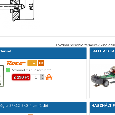
További hasonló termékek kínálatu
fenset
FALLER
16147
1:87
Azonnal megvásárolható
2 190 Ft
égla, 37×12, 5×0, 4 cm (2 db)
HASZNÁLT F