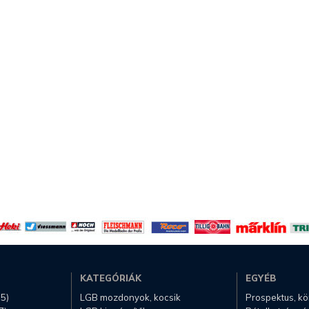
KATEGÓRIÁK
EGYÉB
.5)
LGB mozdonyok, kocsik
Prospektus, k