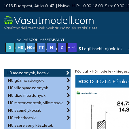
1013 Budapest, Attila út 47. | Nyitva: H-P: 10.00-18.00, Szo: 09.00-1
Vasutmodell.com
Vasútmodell termékek webáruháza és szaküzlete
VÁLASSZON MÉRETARÁNYT:
G
H0
H0e
TT
N
Z
egyéb
Magyar vonatkozású modellek
Legfrissebb ajánlatok
Főoldal
>
H0 modellek - kiegész
H0 mozdonyok, kocsik
H0 gőzmozdonyok
ROCO
40264 Fémkeré
H0 villanymozdonyok
H0 dízelmozdonyok
H0 motorvonatok, villamosok
H0 személykocsik
H0 teherkocsik
H0 szerelvény készletek