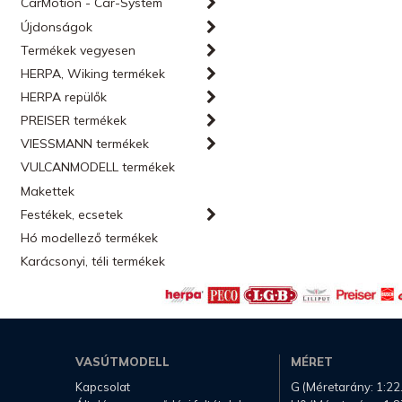
CarMotion - Car-System
Újdonságok
Termékek vegyesen
HERPA, Wiking termékek
HERPA repülők
PREISER termékek
VIESSMANN termékek
VULCANMODELL termékek
Makettek
Festékek, ecsetek
Hó modellező termékek
Karácsonyi, téli termékek
VASÚTMODELL
MÉRET
Kapcsolat
G (Méretarány: 1:22