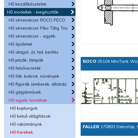
H0 kezdőkészletek
H0 modellek - kiegészítők
H0 sínrendszer ROCO PECO
H0 sínrendszer Piko Tillig Trix
H0 sínrendszer - egyéb
H0 épületek
H0 alagút, út, híd, kerítés
H0 jelzők, lámpák
ROCO
05104 MiniTank Waf
H0 felsővezeték
H0 fák, bokrok, növények
H0 figurák (emberek, állatok)
H0 gépjárművek
H0 egyéb termékek
H0 kuplungok
H0 belső világítások
H0 rakományok
FALLER
170803 Dekorlap, t
H0 Kerekek