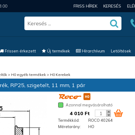
3.00
FRISS HÍREK
KERESÉS
EL
Frissen érkezett
Új termékek
Hírarchívum
Letöltések
ítők
>
H0 egyéb termékek
>
H0 Kerekek
k, RP25, szigetelt, 11 mm, 1 pár
Azonnal megvásárolható
4 010 Ft
Termékkód:
ROCO 40264
Méretarány:
HO