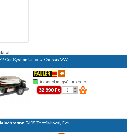
nkból
2 Car System Umbau-Chassis VW
Azonnal megvásárolható
32 990 Ft
leischmann
5408 Tartálykocsi, Eva