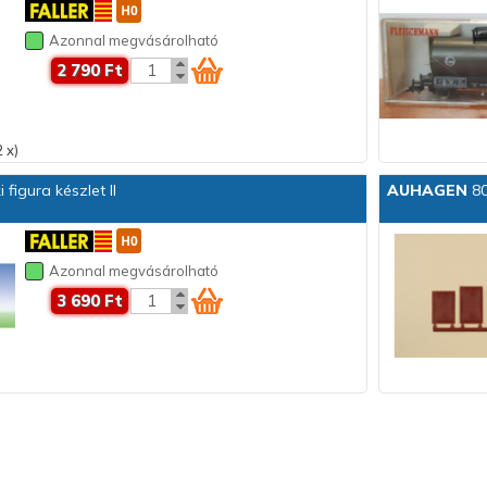
Azonnal megvásárolható
2 790 Ft
 x)
figura készlet II
AUHAGEN
80
Azonnal megvásárolható
3 690 Ft