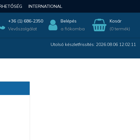
ÉRHETŐSÉG
INTERNATIONAL
+36 (1) 686-2350
Belépés
Kosár
Vevőszolgálat
a fiókomba
(0 termék)
Utolsó készletfrissítés: 2026.08.06 12:02:11