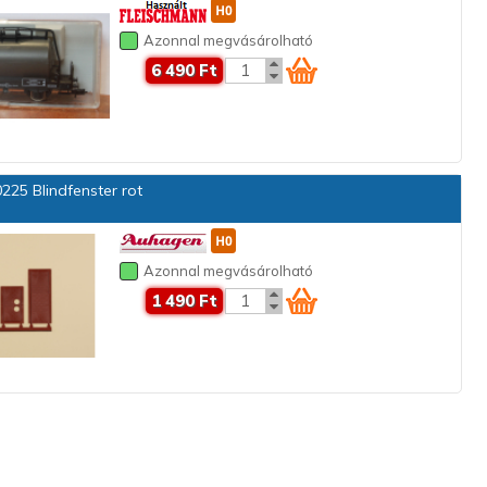
Azonnal megvásárolható
6 490 Ft
225 Blindfenster rot
Azonnal megvásárolható
1 490 Ft