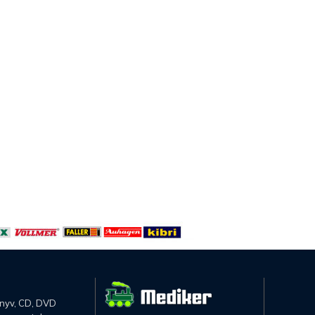
önyv, CD, DVD