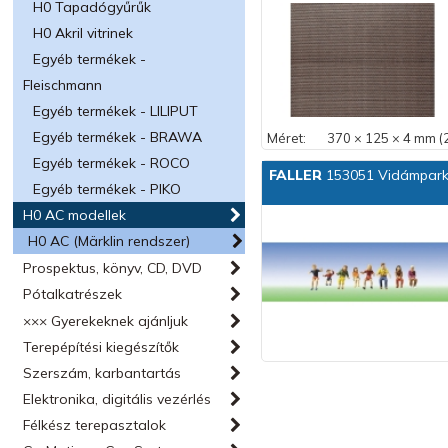
H0 Tapadógyűrűk
H0 Akril vitrinek
Egyéb termékek -
Fleischmann
Egyéb termékek - LILIPUT
Egyéb termékek - BRAWA
Méret:
370 × 125 × 4 mm (2
Egyéb termékek - ROCO
FALLER
153051 Vidámparki 
Egyéb termékek - PIKO
H0 AC modellek
H0 AC (Märklin rendszer)
Prospektus, könyv, CD, DVD
Pótalkatrészek
××× Gyerekeknek ajánljuk
Terepépítési kiegészítők
Szerszám, karbantartás
Elektronika, digitális vezérlés
Félkész terepasztalok