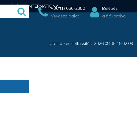
ÉRHETŐSÉG
INTERNATIONAL
+36 (1) 686-2350
Belépés
Vevőszolgálat
a fiókomba
Utolsó készletfrissítés: 2026.08.08 18:02:09