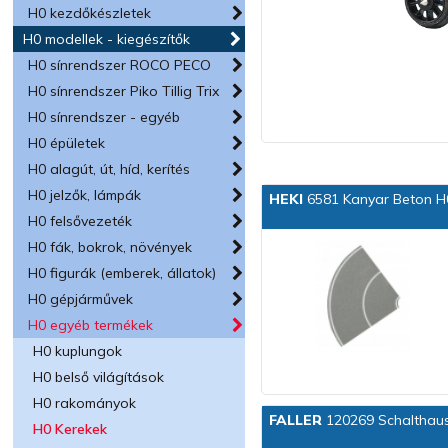
H0 kezdőkészletek
H0 modellek - kiegészítők
H0 sínrendszer ROCO PECO
H0 sínrendszer Piko Tillig Trix
H0 sínrendszer - egyéb
H0 épületek
H0 alagút, út, híd, kerítés
H0 jelzők, lámpák
HEKI
6581 Kanyar Beton H
H0 felsővezeték
H0 fák, bokrok, növények
H0 figurák (emberek, állatok)
H0 gépjárművek
H0 egyéb termékek
H0 kuplungok
H0 belső világítások
H0 rakományok
FALLER
120269 Schalthau
H0 Kerekek