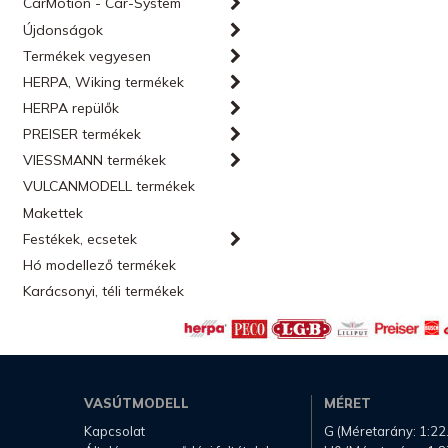
CarMotion - Car-System
Újdonságok
Termékek vegyesen
HERPA, Wiking termékek
HERPA repülők
PREISER termékek
VIESSMANN termékek
VULCANMODELL termékek
Makettek
Festékek, ecsetek
Hó modellező termékek
Karácsonyi, téli termékek
VASÚTMODELL
MÉRET
Kapcsolat
G (Méretarány: 1:22