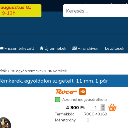
3.00
FRISS HÍREK
KERESÉS
EL
 augusztus 8.:
9-13h
Frissen érkezett
Új termékek
Hírarchívum
Letöltések
ítők
>
H0 egyéb termékek
>
H0 Kerekek
fémkerék, egyoldalon szigetelt, 11 mm, 1 pár
Azonnal megvásárolható
4 800 Ft
Termékkód:
ROCO 40188
Méretarány:
HO