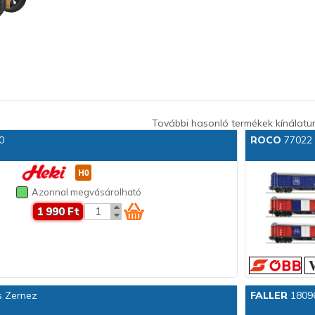
További hasonló termékek kínálatu
0
ROCO
77022 K
Azonnal megvásárolható
1 990 Ft
s Zernez
FALLER
18096