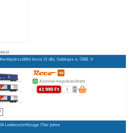
nkból
erékpárszállító kocsi (3 db), Gabkqss-x, ÖBB, V
Azonnal megvásárolható
41 990 Ft
4 Ladenschriftzüge 70er Jahre