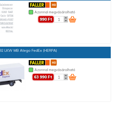
Azonnal megvásárolható
990 Ft
2 LKW MB Atego FedEx (HERPA)
Azonnal megvásárolható
63 990 Ft