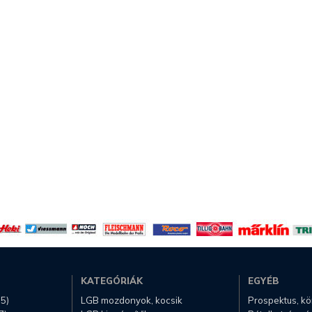
KATEGÓRIÁK
EGYÉB
.5)
LGB mozdonyok, kocsik
Prospektus, k