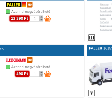
Azonnal megvásárolható
13 390 Ft
ung
FALLER
16159
Azonnal megvásárolható
490 Ft