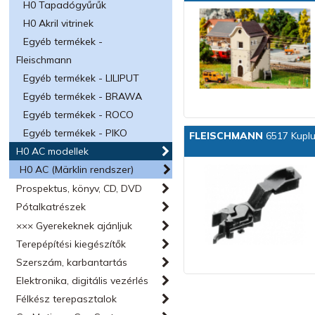
H0 Tapadógyűrűk
H0 Akril vitrinek
Egyéb termékek -
Fleischmann
Egyéb termékek - LILIPUT
Egyéb termékek - BRAWA
Egyéb termékek - ROCO
Egyéb termékek - PIKO
FLEISCHMANN
6517 Kupl
H0 AC modellek
H0 AC (Märklin rendszer)
Prospektus, könyv, CD, DVD
Pótalkatrészek
××× Gyerekeknek ajánljuk
Terepépítési kiegészítők
Szerszám, karbantartás
Elektronika, digitális vezérlés
Félkész terepasztalok