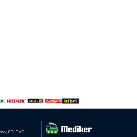
önyv, CD, DVD