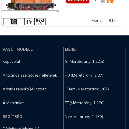
Méret:
91 mm
VASÚTMODELL
MÉRET
Kapcsolat
G (Méretarány: 1:22.5)
Általános szerződési feltételek
H0 (Méretarány: 1:87)
Adatkezelési tájékoztató
H0em (Méretarány: 1:87)
Állásajánlat
TT (Méretarány: 1:120)
SEGÍTSÉG
N (Méretarány: 1:160)
Elfelejtette jelszavát?