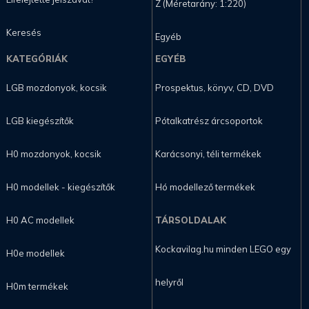
Z (Méretarány: 1:220)
Keresés
Egyéb
KATEGÓRIÁK
EGYÉB
LGB mozdonyok, kocsik
Prospektus, könyv, CD, DVD
LGB kiegészítők
Pótalkatrész árcsoportok
H0 mozdonyok, kocsik
Karácsonyi, téli termékek
H0 modellek - kiegészítők
Hó modellező termékek
H0 AC modellek
TÁRSOLDALAK
Kockavilag.hu minden LEGO egy
H0e modellek
helyről
H0m termékek