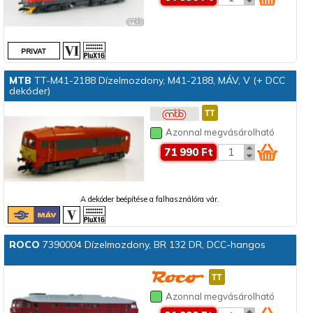
MTB
TT-M41-2188 Dízelmozdony, M41-2188, MÁV, V (+ DCC
dekóder)
Azonnal megvásárolható
71 990 Ft
A dekóder beépítése a falhasználóra vár.
ROCO
7390004 Dízelmozdony, BR 132 DR, DCC-hangos
Azonnal megvásárolható