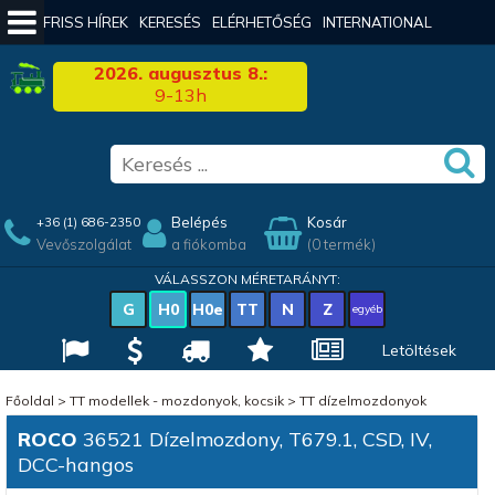
FRISS HÍREK
KERESÉS
ELÉRHETŐSÉG
INTERNATIONAL
2026. augusztus 8.:
9-13h
Belépés
Kosár
+36 (1) 686-2350
Vevőszolgálat
a fiókomba
(0 termék)
VÁLASSZON MÉRETARÁNYT:
G
H0
H0e
TT
N
Z
egyéb
Letöltések
Főoldal
>
TT modellek - mozdonyok, kocsik
>
TT dízelmozdonyok
ROCO
36521 Dízelmozdony, T679.1, CSD, IV,
DCC-hangos