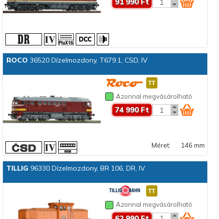
91 990 Ft
ROCO
36520 Dízelmozdony, T679.1, CSD, IV
Azonnal megvásárolható
74 990 Ft
Méret:
146 mm
TILLIG
96330 Dízelmozdony, BR 106, DR, IV
Azonnal megvásárolható
62 990 Ft