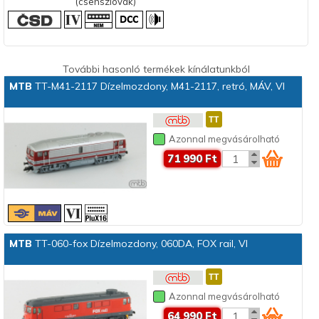
(csehszlovák)
További hasonló termékek kínálatunkból
MTB
TT-M41-2117 Dízelmozdony, M41-2117, retró, MÁV, VI
Azonnal megvásárolható
71 990 Ft
MTB
TT-060-fox Dízelmozdony, 060DA, FOX rail, VI
Azonnal megvásárolható
64 990 Ft