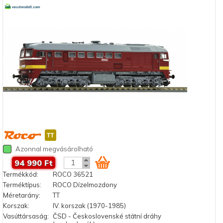
Azonnal megvásárolható
94 990 Ft
Termékkód:
ROCO 36521
Terméktípus:
ROCO Dízelmozdony
Méretarány:
TT
Korszak:
IV. korszak (1970-1985)
Vasúttársaság:
ČSD - Československé státní dráhy