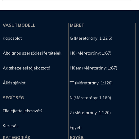
VASÚTMODELL
MÉRET
Kapcsolat
G (Méretarány: 1:22.5)
Általános szerződési feltételek
H0 (Méretarány: 1:87)
Adatkezelési tájékoztató
H0em (Méretarány: 1:87)
Állásajánlat
TT (Méretarány: 1:120)
SEGÍTSÉG
N (Méretarány: 1:160)
Elfelejtette jelszavát?
Z (Méretarány: 1:220)
Keresés
Egyéb
KATEGÓRIÁK
EGYÉB