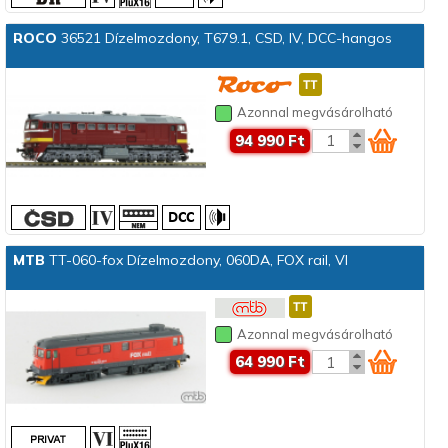
ROCO
36521 Dízelmozdony, T679.1, CSD, IV, DCC-hangos
Azonnal megvásárolható
94 990 Ft
MTB
TT-060-fox Dízelmozdony, 060DA, FOX rail, VI
Azonnal megvásárolható
64 990 Ft