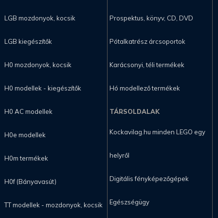
LGB mozdonyok, kocsik
Prospektus, könyv, CD, DVD
LGB kiegészítők
Pótalkatrész árcsoportok
H0 mozdonyok, kocsik
Karácsonyi, téli termékek
H0 modellek - kiegészítők
Hó modellező termékek
H0 AC modellek
TÁRSOLDALAK
Kockavilag.hu minden LEGO egy
H0e modellek
helyről
H0m termékek
Digitális fényképezőgépek
H0f (Bányavasút)
Egészségügy
TT modellek - mozdonyok, kocsik