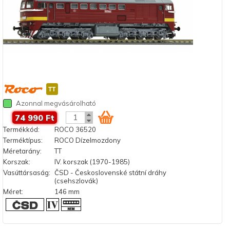
Azonnal megvásárolható
74 990 Ft
Termékkód:
ROCO 36520
Terméktípus:
ROCO Dízelmozdony
Méretarány:
TT
Korszak:
IV. korszak (1970-1985)
Vasúttársaság:
ČSD - Československé státní dráhy
(csehszlovák)
Méret:
146 mm