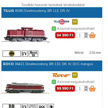
További hasonló termékek kínálatunkból
TILLIG
4596 Dízelmozdony, BR 112, DR, IV
Azonnal megvásárolható
64 990 Ft
Méret:
116 mm
ROCO
36421 Dízelmozdony, BR 132, DR, IV, DCC-hangos
Azonnal megvásárolható
99 990 Ft