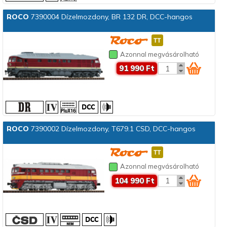
ROCO
7390004 Dízelmozdony, BR 132 DR, DCC-hangos
Azonnal megvásárolható
91 990 Ft
ROCO
7390002 Dízelmozdony, T679.1 CSD, DCC-hangos
Azonnal megvásárolható
104 990 Ft