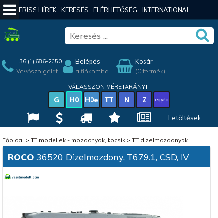
FRISS HÍREK
KERESÉS
ELÉRHETŐSÉG
INTERNATIONAL
Belépés
Kosár
+36 (1) 686-2350
Vevőszolgálat
a fiókomba
(0 termék)
VÁLASSZON MÉRETARÁNYT:
G
H0
H0e
TT
N
Z
egyéb
Letöltések
Főoldal
>
TT modellek - mozdonyok, kocsik
>
TT dízelmozdonyok
ROCO
36520 Dízelmozdony, T679.1, CSD, IV