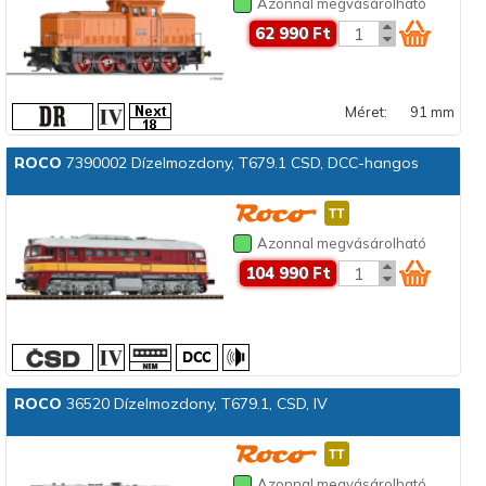
Azonnal megvásárolható
62 990 Ft
Méret:
91 mm
ROCO
7390002 Dízelmozdony, T679.1 CSD, DCC-hangos
Azonnal megvásárolható
104 990 Ft
ROCO
36520 Dízelmozdony, T679.1, CSD, IV
Azonnal megvásárolható