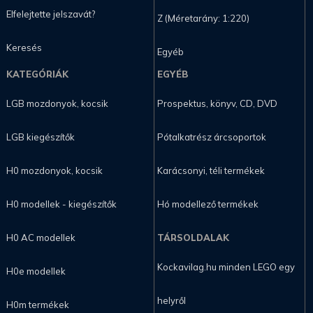
Elfelejtette jelszavát?
Z (Méretarány: 1:220)
Keresés
Egyéb
KATEGÓRIÁK
EGYÉB
LGB mozdonyok, kocsik
Prospektus, könyv, CD, DVD
LGB kiegészítők
Pótalkatrész árcsoportok
H0 mozdonyok, kocsik
Karácsonyi, téli termékek
H0 modellek - kiegészítők
Hó modellező termékek
H0 AC modellek
TÁRSOLDALAK
Kockavilag.hu minden LEGO egy
H0e modellek
helyről
H0m termékek