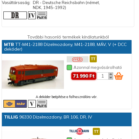
Vasúttársaság:
DR - Deutsche Reichsbahn (német,
NDK, 1945-1992)
További hasonló termékek kínálatunkból
MTB
TT-M41-2188 Dízelmozdony, M41-2188, MÁV, V (+ DCC
dekóder)
Azonnal megvásárolható
71 990 Ft
A dekóder beépítése a falhasználóra vár.
TILLIG
96330 Dízelmozdony, BR 106, DR, IV