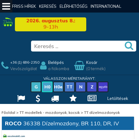
FRISS HÍREK
KERESÉS
ELÉRHETŐSÉG
INTERNATIONAL
2026. augusztus 8.:
9-13h
Belépés
Kosár
+36 (1) 686-2350
Vevőszolgálat
a fiókomba
(0 termék)
VÁLASSZON MÉRETARÁNYT:
G
H0
H0e
TT
N
Z
egyéb
Letöltések
Főoldal
>
TT modellek - mozdonyok, kocsik
>
TT dízelmozdonyok
ROCO
36338 Dízelmozdony, BR 110, DR, IV