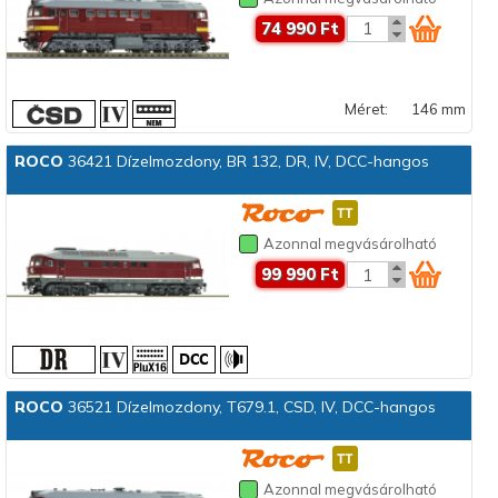
74 990 Ft
Méret:
146 mm
ROCO
36421 Dízelmozdony, BR 132, DR, IV, DCC-hangos
Azonnal megvásárolható
99 990 Ft
ROCO
36521 Dízelmozdony, T679.1, CSD, IV, DCC-hangos
Azonnal megvásárolható