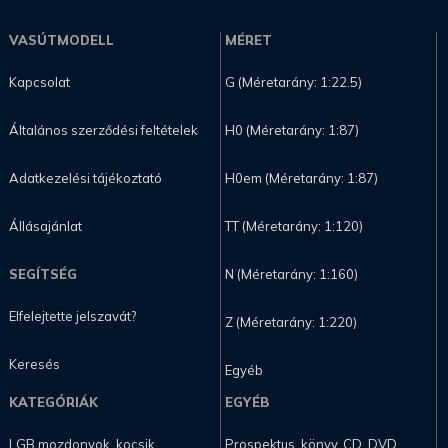
VASÚTMODELL
MÉRET
Kapcsolat
G (Méretarány: 1:22.5)
Általános szerződési feltételek
H0 (Méretarány: 1:87)
Adatkezelési tájékoztató
H0em (Méretarány: 1:87)
Állásajánlat
TT (Méretarány: 1:120)
SEGÍTSÉG
N (Méretarány: 1:160)
Elfelejtette jelszavát?
Z (Méretarány: 1:220)
Keresés
Egyéb
KATEGÓRIÁK
EGYÉB
LGB mozdonyok, kocsik
Prospektus, könyv, CD, DVD