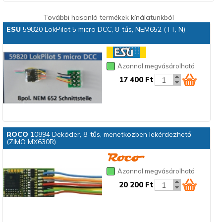
További hasonló termékek kínálatunkból
ESU
59820 LokPilot 5 micro DCC, 8-tűs, NEM652 (TT, N)
Azonnal megvásárolható
17 400 Ft
ROCO
10894 Dekóder, 8-tűs, menetközben lekérdezhető
(ZIMO MX630R)
Azonnal megvásárolható
20 200 Ft