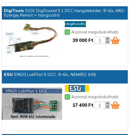
DigiTools
5101 DigiSound 5.1 DCC hangdekóder, 8-tűs, M62-
Szergej Remot + hangszóró
Azonnal megvásárolható
39 000 Ft
ESU
59620 LokPilot 5 DCC, 8-tűs, NEM652 (H0)
Azonnal megvásárolható
17 400 Ft