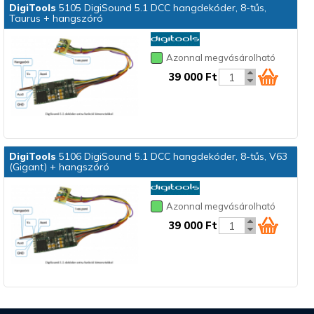
DigiTools
5105 DigiSound 5.1 DCC hangdekóder, 8-tűs,
Taurus + hangszóró
Azonnal megvásárolható
39 000 Ft
DigiTools
5106 DigiSound 5.1 DCC hangdekóder, 8-tűs, V63
(Gigant) + hangszóró
Azonnal megvásárolható
39 000 Ft