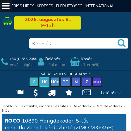
FRISS HÍREK
KERESÉS
ELÉRHETŐSÉG
INTERNATIONAL
2026. augusztus 8.:
9-13h
Belépés
Kosár
+36 (1) 686-2350
Vevőszolgálat
a fiókomba
(0 termék)
VÁLASSZON MÉRETARÁNYT:
G
H0
H0e
TT
N
Z
egyéb
Letöltések
Főoldal
>
Elektronika, digitális vezérlés
>
Dekóderek
>
DCC dekóderek -
8 tűs
ROCO
10890 Hangdekóder, 8-tűs,
menetközben lekérdezhető (ZIMO MX645R)