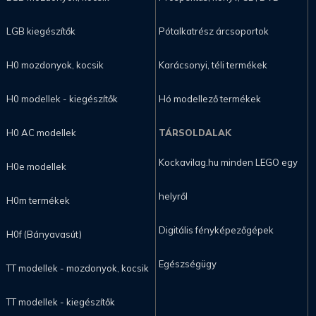
LGB kiegészítők
Pótalkatrész árcsoportok
H0 mozdonyok, kocsik
Karácsonyi, téli termékek
H0 modellek - kiegészítők
Hó modellező termékek
H0 AC modellek
TÁRSOLDALAK
Kockavilag.hu minden LEGO egy
H0e modellek
helyről
H0m termékek
Digitális fényképezőgépek
H0f (Bányavasút)
Egészségügy
TT modellek - mozdonyok, kocsik
TT modellek - kiegészítők