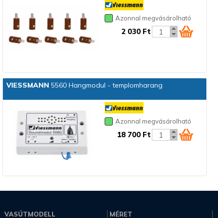
Azonnal megvásárolható
2 030 Ft
VIESSMANN
5560 Hangmodul - templomharang
Azonnal megvásárolható
18 700 Ft
VASÚTMODELL
MÉRET