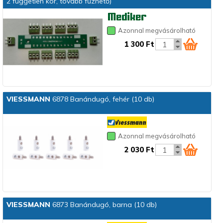
2 független kör, tovább fűzhető)
Azonnal megvásárolható
1 300 Ft
VIESSMANN
6878 Banándugó, fehér (10 db)
Azonnal megvásárolható
2 030 Ft
VIESSMANN
6873 Banándugó, barna (10 db)