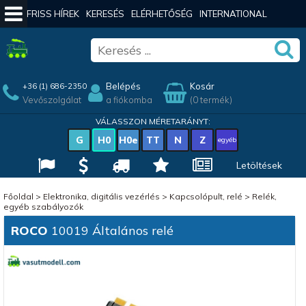
FRISS HÍREK
KERESÉS
ELÉRHETŐSÉG
INTERNATIONAL
Belépés
Kosár
+36 (1) 686-2350
Vevőszolgálat
a fiókomba
(0 termék)
VÁLASSZON MÉRETARÁNYT:
G
H0
H0e
TT
N
Z
egyéb
Letöltések
Főoldal
>
Elektronika, digitális vezérlés
>
Kapcsolópult, relé
>
Relék,
egyéb szabályozók
ROCO
10019 Általános relé