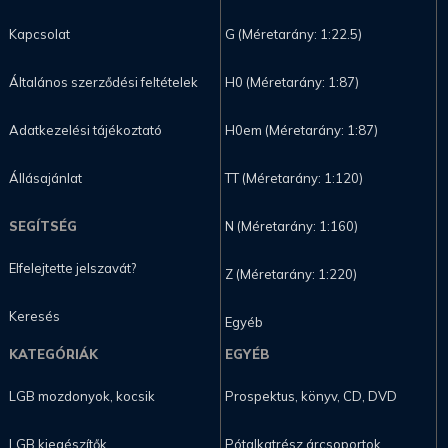
Kapcsolat
G (Méretarány: 1:22.5)
Általános szerződési feltételek
H0 (Méretarány: 1:87)
Adatkezelési tájékoztató
H0em (Méretarány: 1:87)
Állásajánlat
TT (Méretarány: 1:120)
SEGÍTSÉG
N (Méretarány: 1:160)
Elfelejtette jelszavát?
Z (Méretarány: 1:220)
Keresés
Egyéb
KATEGÓRIÁK
EGYÉB
LGB mozdonyok, kocsik
Prospektus, könyv, CD, DVD
LGB kiegészítők
Pótalkatrész árcsoportok