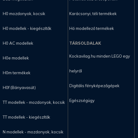
H0 mozdonyok, kocsik
Karácsonyi, téli termékek
H0 modellek - kiegészítők
Hó modellező termékek
H0 AC modellek
TÁRSOLDALAK
Kockavilag.hu minden LEGO egy
H0e modellek
helyről
H0m termékek
Digitális fényképezőgépek
H0f (Bányavasút)
Egészségügy
TT modellek - mozdonyok, kocsik
TT modellek - kiegészítők
N modellek - mozdonyok, kocsik