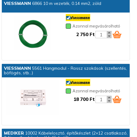
VIESSMANN
6866 10 m vezeték, 0.14 mm2, zöld
Azonnal megvásárolható
2 750 Ft
VIESSMANN
5561 Hangmodul - Rossz szokások (szellentés,
böfögés, stb...)
Azonnal megvásárolható
18 700 Ft
MEDIKER
10002 Kábelelosztó, építőkészlet (2×12 csatlakozó,