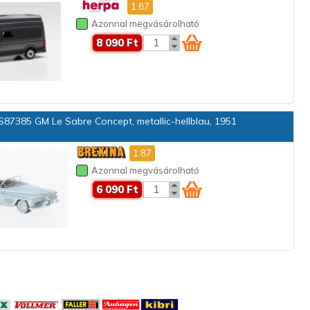
1:87
Azonnal megvásárolható
8 090 Ft
87385 GM Le Sabre Concept, metallic-hellblau, 1951
1:87
Azonnal megvásárolható
6 090 Ft