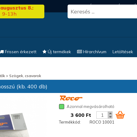
3.00
FRISS HÍREK
KERESÉS
EL
 augusztus 8.:
9-13h
Frissen érkezett
Új termékek
Hírarchívum
Letöltések
tők
>
Szögek, csavarok
osszú (kb. 400 db)
Azonnal megvásárolható
3 600 Ft
Termékkód:
ROCO 10001