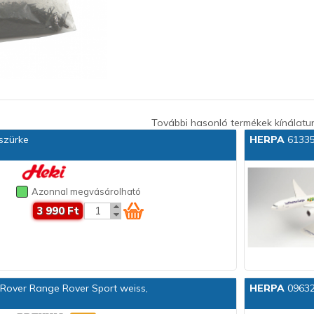
További hasonló termékek kínálatu
szürke
HERPA
61335
Azonnal megvásárolható
3 990 Ft
over Range Rover Sport weiss,
HERPA
096324