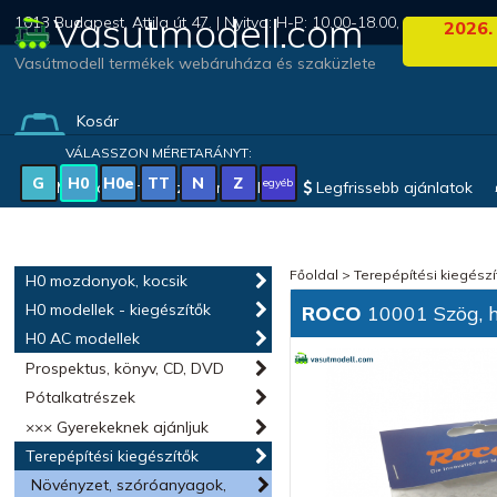
Vasutmodell.com
1013 Budapest, Attila út 47. | Nyitva: H-P: 10.00-18.00, Szo: 09.00-1
2026.
Vasútmodell termékek webáruháza és szaküzlete
Kosár
(0 termék)
VÁLASSZON MÉRETARÁNYT:
G
H0
H0e
TT
N
Z
egyéb
Magyar vonatkozású modellek
Legfrissebb ajánlatok
Főoldal
>
Terepépítési kiegészí
H0 mozdonyok, kocsik
H0 modellek - kiegészítők
ROCO
10001 Szög, h
H0 AC modellek
Prospektus, könyv, CD, DVD
Pótalkatrészek
××× Gyerekeknek ajánljuk
Terepépítési kiegészítők
Növényzet, szóróanyagok,