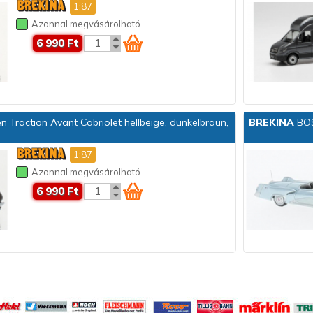
1:87
Azonnal megvásárolható
6 990 Ft
 Traction Avant Cabriolet hellbeige, dunkelbraun,
BREKINA
BOS
1:87
Azonnal megvásárolható
6 990 Ft