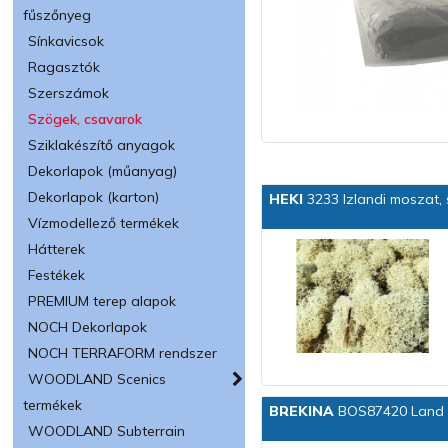
fűszőnyeg
Sínkavicsok
Ragasztók
Szerszámok
Szögek, csavarok
Sziklakészítő anyagok
Dekorlapok (műanyag)
Dekorlapok (karton)
HEKI
3233 Izlandi moszat, 
Vízmodellező termékek
Hátterek
Festékek
PREMIUM terep alapok
NOCH Dekorlapok
NOCH TERRAFORM rendszer
WOODLAND Scenics
termékek
BREKINA
BOS87420 Land R
WOODLAND Subterrain