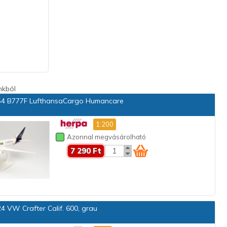
nkból
4 B777F LufthansaCargo Humancare
1:200
Azonnal megvásárolható
7 290 Ft
 VW Crafter Calif. 600, grau