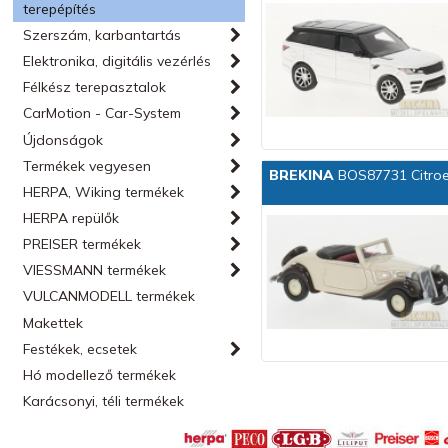
terepépítés
Szerszám, karbantartás
Elektronika, digitális vezérlés
Félkész terepasztalok
CarMotion - Car-System
Újdonságok
Termékek vegyesen
BREKINA
BOS87731 Citroen
HERPA, Wiking termékek
HERPA repülők
PREISER termékek
VIESSMANN termékek
VULCANMODELL termékek
Makettek
Festékek, ecsetek
Hó modellező termékek
Karácsonyi, téli termékek