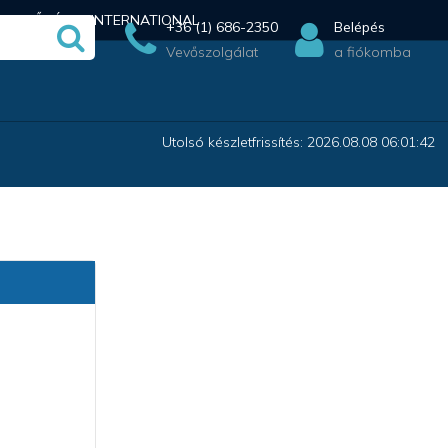
ÉRHETŐSÉG
INTERNATIONAL
+36 (1) 686-2350
Belépés
Vevőszolgálat
a fiókomba
Utolsó készletfrissítés: 2026.08.08 06:01:42