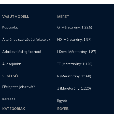
VASÚTMODELL
MÉRET
Kapcsolat
G (Méretarány: 1:22.5)
Általános szerződési feltételek
H0 (Méretarány: 1:87)
Adatkezelési tájékoztató
H0em (Méretarány: 1:87)
Állásajánlat
TT (Méretarány: 1:120)
SEGÍTSÉG
N (Méretarány: 1:160)
Elfelejtette jelszavát?
Z (Méretarány: 1:220)
Keresés
Egyéb
KATEGÓRIÁK
EGYÉB