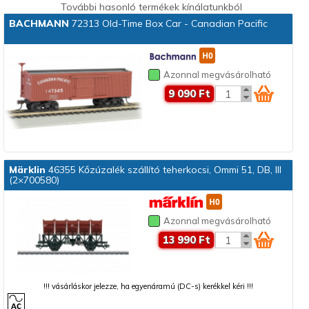
További hasonló termékek kínálatunkból
BACHMANN
72313 Old-Time Box Car - Canadian Pacific
Azonnal megvásárolható
9 090 Ft
Märklin
46355 Kőzúzalék szállító teherkocsi, Ommi 51, DB, III
(2×700580)
Azonnal megvásárolható
13 990 Ft
!!! vásárláskor jelezze, ha egyenáramú (DC-s) kerékkel kéri !!!