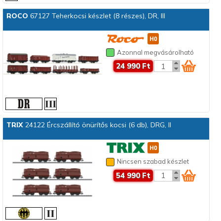
ROCO
67127 Teherkocsi készlet (8 részes), DR, III
Azonnal megvásárolható
24 990 Ft
TRIX
24122 Ércszállító önürítős kocsi (6 db), DRG, II
Nincsen szabad készlet
54 990 Ft