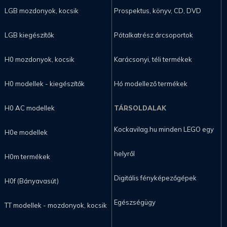
LGB mozdonyok, kocsik
Prospektus, könyv, CD, DVD
LGB kiegészítők
Pótalkatrész árcsoportok
H0 mozdonyok, kocsik
Karácsonyi, téli termékek
H0 modellek - kiegészítők
Hó modellező termékek
H0 AC modellek
TÁRSOLDALAK
Kockavilag.hu minden LEGO egy
H0e modellek
helyről
H0m termékek
Digitális fényképezőgépek
H0f (Bányavasút)
Egészségügy
TT modellek - mozdonyok, kocsik