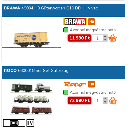
BRAWA
49034 H0 Güterwagen G10 DB, III, Nivea
Azonnal megvásárolható
11 990 Ft
ROCO
6600018 5er Set Güterzug
Azonnal megvásárolható
72 990 Ft