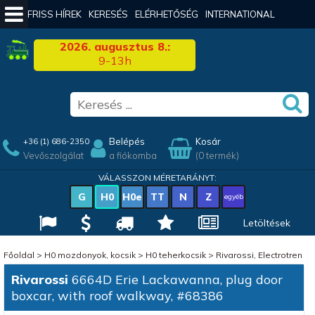
FRISS HÍREK
KERESÉS
ELÉRHETŐSÉG
INTERNATIONAL
2026. augusztus 8.:
9-13h
Belépés
Kosár
+36 (1) 686-2350
Vevőszolgálat
a fiókomba
(0 termék)
VÁLASSZON MÉRETARÁNYT:
G
H0
H0e
TT
N
Z
egyéb
Letöltések
Főoldal
>
H0 mozdonyok, kocsik
>
H0 teherkocsik
>
Rivarossi, Electrotren
Rivarossi
6664D Erie Lackawanna, plug door
boxcar, with roof walkway, #68386