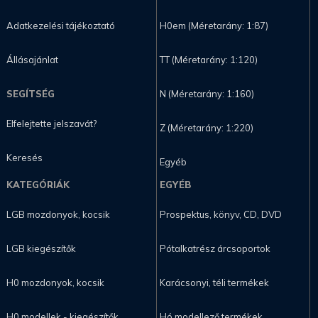
Adatkezelési tájékoztató
H0em (Méretarány: 1:87)
Állásajánlat
TT (Méretarány: 1:120)
SEGÍTSÉG
N (Méretarány: 1:160)
Elfelejtette jelszavát?
Z (Méretarány: 1:220)
Keresés
Egyéb
KATEGÓRIÁK
EGYÉB
LGB mozdonyok, kocsik
Prospektus, könyv, CD, DVD
LGB kiegészítők
Pótalkatrész árcsoportok
H0 mozdonyok, kocsik
Karácsonyi, téli termékek
H0 modellek - kiegészítők
Hó modellező termékek