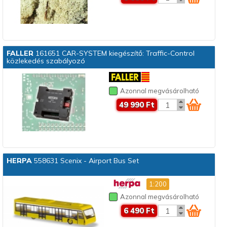
FALLER
161651 CAR-SYSTEM kiegészítő: Traffic-Control
közlekedés szabályozó
Azonnal megvásárolható
49 990 Ft
HERPA
558631 Scenix - Airport Bus Set
1:200
Azonnal megvásárolható
6 490 Ft