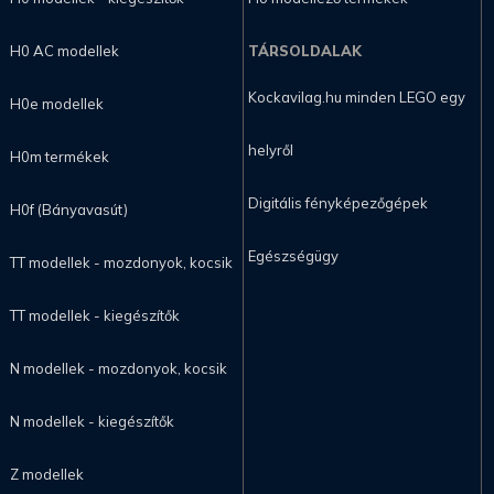
H0 AC modellek
TÁRSOLDALAK
Kockavilag.hu minden LEGO egy
H0e modellek
helyről
H0m termékek
Digitális fényképezőgépek
H0f (Bányavasút)
Egészségügy
TT modellek - mozdonyok, kocsik
TT modellek - kiegészítők
N modellek - mozdonyok, kocsik
N modellek - kiegészítők
Z modellek