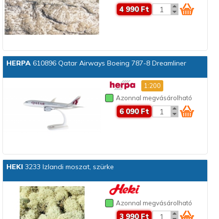
4 990 Ft
HERPA
610896 Qatar Airways Boeing 787-8 Dreamliner
1:200
Azonnal megvásárolható
6 090 Ft
HEKI
3233 Izlandi moszat, szürke
Azonnal megvásárolható
3 990 Ft