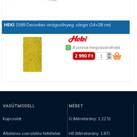
HEKI
1589 Decovlies virágszőnyeg: sárga (14×28 cm)
Azonnal megvásárolható
2 990 Ft
VASÚTMODELL
MÉRET
Kapcsolat
G (Méretarány: 1:22.5)
Általános szerződési feltételek
H0 (Méretarány: 1:87)