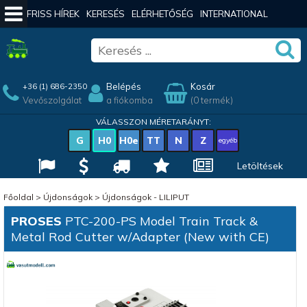
FRISS HÍREK
KERESÉS
ELÉRHETŐSÉG
INTERNATIONAL
Belépés
Kosár
+36 (1) 686-2350
Vevőszolgálat
a fiókomba
(0 termék)
VÁLASSZON MÉRETARÁNYT:
G
H0
H0e
TT
N
Z
egyéb
Letöltések
Főoldal
>
Újdonságok
>
Újdonságok - LILIPUT
PROSES
PTC-200-PS Model Train Track &
Metal Rod Cutter w/Adapter (New with CE)