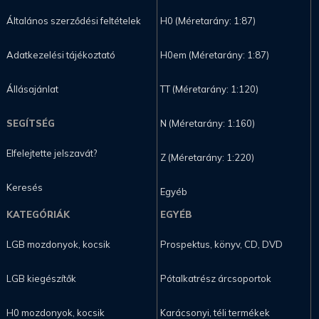
Általános szerződési feltételek
H0 (Méretarány: 1:87)
Adatkezelési tájékoztató
H0em (Méretarány: 1:87)
Állásajánlat
TT (Méretarány: 1:120)
SEGÍTSÉG
N (Méretarány: 1:160)
Elfelejtette jelszavát?
Z (Méretarány: 1:220)
Keresés
Egyéb
KATEGÓRIÁK
EGYÉB
LGB mozdonyok, kocsik
Prospektus, könyv, CD, DVD
LGB kiegészítők
Pótalkatrész árcsoportok
H0 mozdonyok, kocsik
Karácsonyi, téli termékek