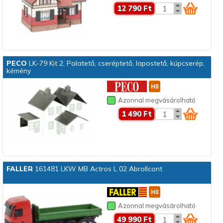
12 790 Ft
PECO
LK-79 Kit 2, Palatető, cseréptető, lapostető, kúpcserép,
kémény
Azonnal megvásárolható
1 490 Ft
FALLER
161481 LKW MB Actros L 02 Abrollcont
Azonnal megvásárolható
49 990 Ft