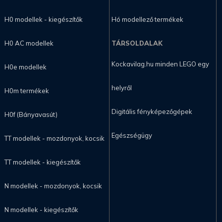
H0 modellek - kiegészítők
Hó modellező termékek
H0 AC modellek
TÁRSOLDALAK
Kockavilag.hu minden LEGO egy
H0e modellek
helyről
H0m termékek
Digitális fényképezőgépek
H0f (Bányavasút)
Egészségügy
TT modellek - mozdonyok, kocsik
TT modellek - kiegészítők
N modellek - mozdonyok, kocsik
N modellek - kiegészítők