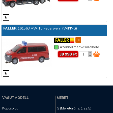
FALLER
161563 VW T5 Feuerwehr (WIKING)
Azonnal megvásárolható
39 990 Ft
VASÚTMODELL
MÉRET
Kapcsolat
G (Méretarány: 1:22.5)