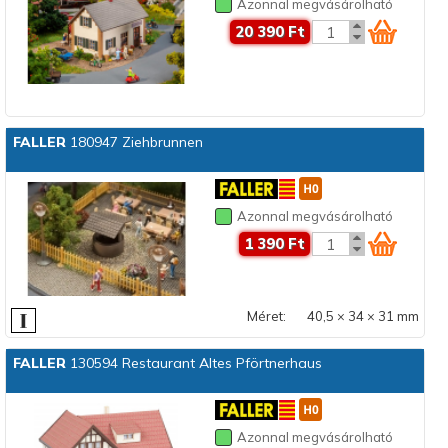
Azonnal megvásárolható
20 390 Ft
FALLER
180947 Ziehbrunnen
Azonnal megvásárolható
1 390 Ft
Méret:
40,5 × 34 × 31 mm
FALLER
130594 Restaurant Altes Pförtnerhaus
Azonnal megvásárolható