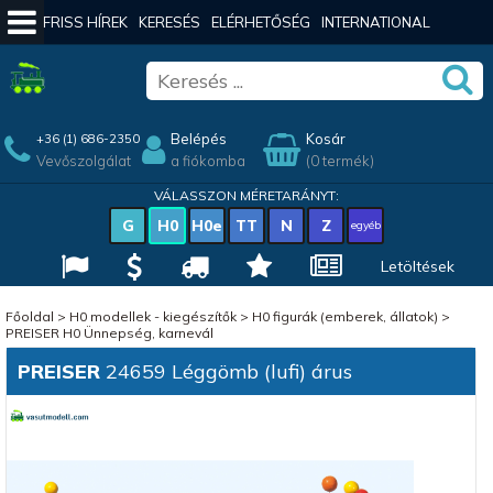
FRISS HÍREK
KERESÉS
ELÉRHETŐSÉG
INTERNATIONAL
Belépés
Kosár
+36 (1) 686-2350
Vevőszolgálat
a fiókomba
(0 termék)
VÁLASSZON MÉRETARÁNYT:
G
H0
H0e
TT
N
Z
egyéb
Letöltések
Főoldal
>
H0 modellek - kiegészítők
>
H0 figurák (emberek, állatok)
>
PREISER H0 Ünnepség, karnevál
PREISER
24659 Léggömb (lufi) árus