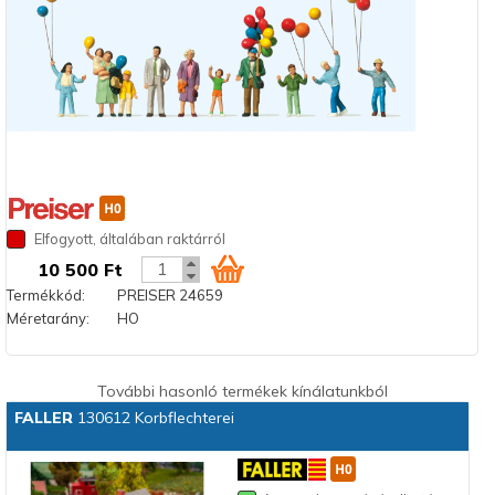
Elfogyott, általában raktárról
10 500 Ft
Termékkód:
PREISER 24659
Méretarány:
HO
További hasonló termékek kínálatunkból
FALLER
130612 Korbflechterei