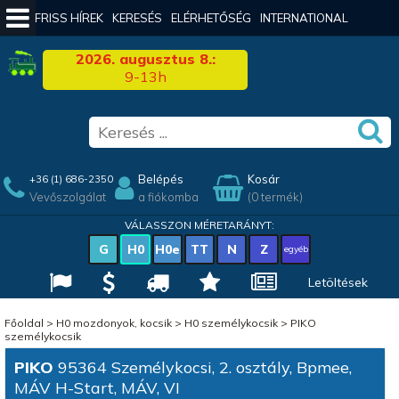
FRISS HÍREK
KERESÉS
ELÉRHETŐSÉG
INTERNATIONAL
2026. augusztus 8.:
9-13h
Belépés
Kosár
+36 (1) 686-2350
Vevőszolgálat
a fiókomba
(0 termék)
VÁLASSZON MÉRETARÁNYT:
G
H0
H0e
TT
N
Z
egyéb
Letöltések
Főoldal
>
H0 mozdonyok, kocsik
>
H0 személykocsik
>
PIKO
személykocsik
PIKO
95364 Személykocsi, 2. osztály, Bpmee,
MÁV H-Start, MÁV, VI