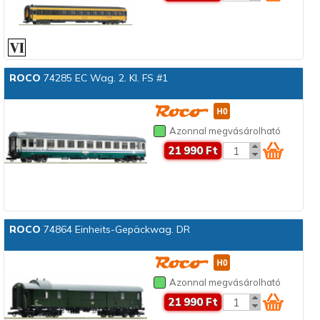
ROCO
74285 EC Wag. 2. Kl. FS #1
Azonnal megvásárolható
21 990 Ft
ROCO
74864 Einheits-Gepäckwag. DR
Azonnal megvásárolható
21 990 Ft