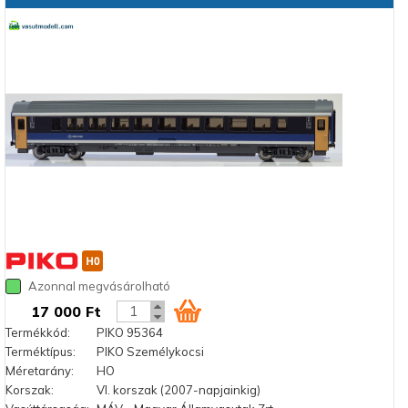
Azonnal megvásárolható
17 000 Ft
Termékkód:
PIKO 95364
Terméktípus:
PIKO Személykocsi
Méretarány:
HO
Korszak:
VI. korszak (2007-napjainkig)