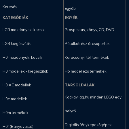
Keresés
Egyéb
KATEGÓRIÁK
EGYÉB
LGB mozdonyok, kocsik
Prospektus, könyv, CD, DVD
LGB kiegészítők
Pótalkatrész árcsoportok
H0 mozdonyok, kocsik
Karácsonyi, téli termékek
H0 modellek - kiegészítők
Hó modellező termékek
H0 AC modellek
TÁRSOLDALAK
Kockavilag.hu minden LEGO egy
H0e modellek
helyről
H0m termékek
Digitális fényképezőgépek
H0f (Bányavasút)