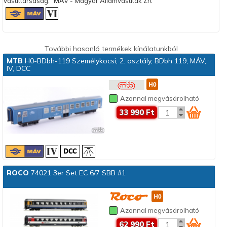
Vasúttársaság:
MÁV - Magyar Államvasutak Zrt
További hasonló termékek kínálatunkból
MTB
H0-BDbh-119 Személykocsi, 2. osztály, BDbh 119, MÁV,
IV, DCC
Azonnal megvásárolható
33 990 Ft
ROCO
74021 3er Set EC 6/7 SBB #1
Azonnal megvásárolható
62 990 Ft