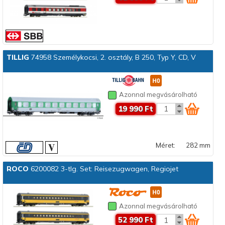
TILLIG
74958 Személykocsi, 2. osztály, B 250, Typ Y, CD, V
Azonnal megvásárolható
19 990 Ft
Méret:
282 mm
ROCO
6200082 3-tlg. Set: Reisezugwagen, Regiojet
Azonnal megvásárolható
52 990 Ft