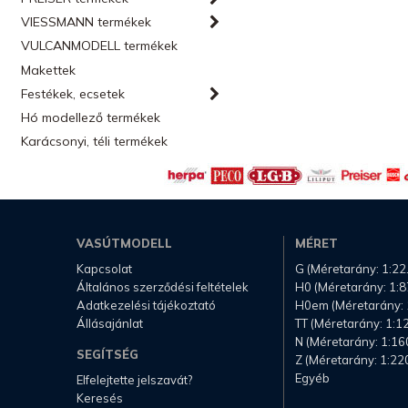
VIESSMANN termékek
VULCANMODELL termékek
Makettek
Festékek, ecsetek
Hó modellező termékek
Karácsonyi, téli termékek
VASÚTMODELL
MÉRET
Kapcsolat
G (Méretarány: 1:22
Általános szerződési feltételek
H0 (Méretarány: 1:8
Adatkezelési tájékoztató
H0em (Méretarány: 
Állásajánlat
TT (Méretarány: 1:1
N (Méretarány: 1:16
SEGÍTSÉG
Z (Méretarány: 1:22
Egyéb
Elfelejtette jelszavát?
Keresés