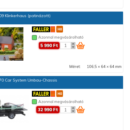
9 Klinkerhaus (patinázott)
Azonnal megvásárolható
5 990 Ft
Méret:
106,5 × 64 × 64 mm
0 Car System Umbau-Chassis
Azonnal megvásárolható
32 990 Ft