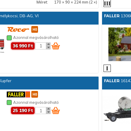
Méret:
170 × 90 × 224 mm (2 ×)
élykocsi, DB-AG, VI
FALLER
13060
Azonnal megvásárolható
36 990 Ft
Kupfer
FALLER
16147
Azonnal megvásárolható
25 190 Ft