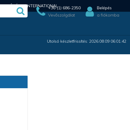
ÉRHETŐSÉG
INTERNATIONAL
+36 (1) 686-2350
Belépés
Vevőszolgálat
a fiókomba
Utolsó készletfrissítés: 2026.08.09 06:01:42