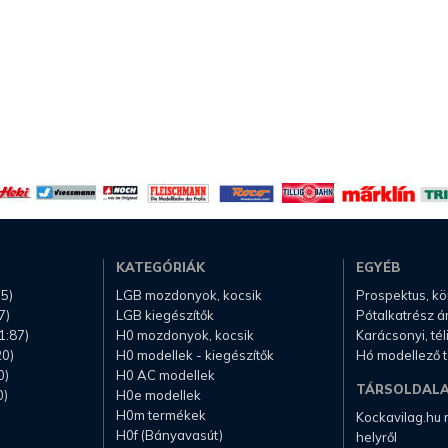
KATEGÓRIÁK
EGYÉB
.5)
LGB mozdonyok, kocsik
Prospektus, k
7)
LGB kiegészítők
Pótalkatrész á
1:87)
H0 mozdonyok, kocsik
Karácsonyi, té
20)
H0 modellek - kiegészítők
Hó modellező 
0)
H0 AC modellek
TÁRSOLDAL
0)
H0e modellek
H0m termékek
Kockavilag.hu
H0f (Bányavasút)
helyről