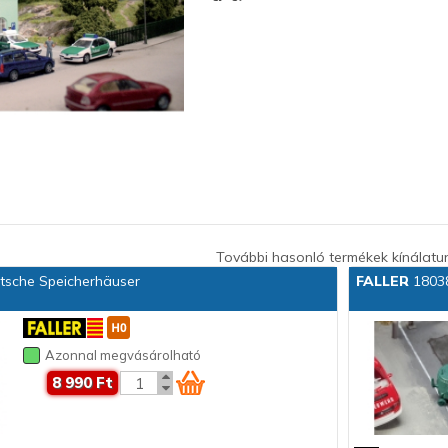
További hasonló termékek kínálatu
sche Speicherhäuser
FALLER
18038
Azonnal megvásárolható
8 990 Ft