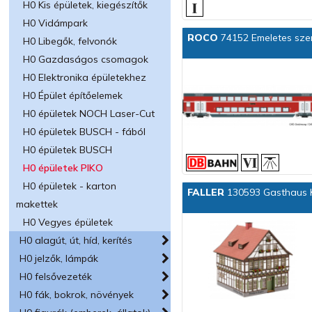
H0 Kis épületek, kiegészítők
H0 Vidámpark
ROCO
74152 Emeletes szem
H0 Libegők, felvonók
H0 Gazdaságos csomagok
H0 Elektronika épületekhez
H0 Épület építőelemek
H0 épületek NOCH Laser-Cut
H0 épületek BUSCH - fából
H0 épületek BUSCH
H0 épületek PIKO
H0 épületek - karton
FALLER
130593 Gasthaus 
makettek
H0 Vegyes épületek
H0 alagút, út, híd, kerítés
H0 jelzők, lámpák
H0 felsővezeték
H0 fák, bokrok, növények