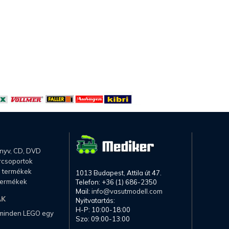
önyv, CD, DVD
rcsoportok
li termékek
1013 Budapest, Attila út 47.
termékek
Telefon: +36 (1) 686-2350
Mail:
info@vasutmodell.com
AK
Nyitvatartás:
H-P: 10:00-18:00
 minden LEGO egy
Szo: 09:00-13:00