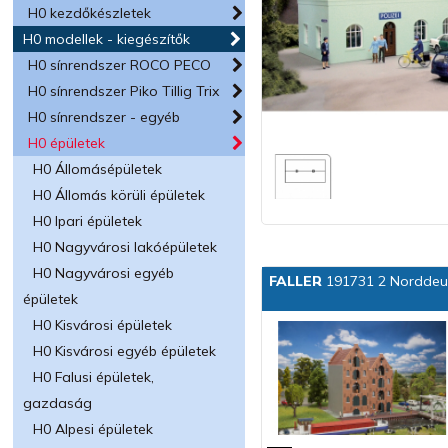
H0 kezdőkészletek
H0 modellek - kiegészítők
H0 sínrendszer ROCO PECO
H0 sínrendszer Piko Tillig Trix
H0 sínrendszer - egyéb
H0 épületek
H0 Állomásépületek
H0 Állomás körüli épületek
H0 Ipari épületek
H0 Nagyvárosi lakóépületek
H0 Nagyvárosi egyéb
FALLER
191731 2 Norddeut
épületek
H0 Kisvárosi épületek
H0 Kisvárosi egyéb épületek
H0 Falusi épületek,
gazdaság
H0 Alpesi épületek