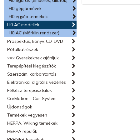
H0 figurák (emberek, állatok)
H0 gépjárművek
H0 egyéb termékek
H0 AC modellek
H0 AC (Märklin rendszer)
Prospektus, könyv, CD, DVD
Pótalkatrészek
××× Gyerekeknek ajánljuk
Terepépítési kiegészítők
Szerszám, karbantartás
Elektronika, digitális vezérlés
Félkész terepasztalok
CarMotion - Car-System
Újdonságok
Termékek vegyesen
HERPA, Wiking termékek
HERPA repülők
PREISER termékek