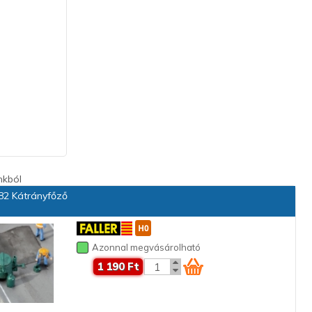
nkból
2 Kátrányfőző
Azonnal megvásárolható
1 190 Ft