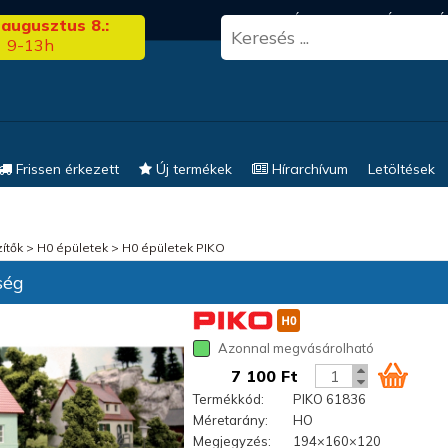
3.00
FRISS HÍREK
KERESÉS
EL
 augusztus 8.:
9-13h
Frissen érkezett
Új termékek
Hírarchívum
Letöltések
ítők
>
H0 épületek
>
H0 épületek PIKO
ség
Azonnal megvásárolható
7 100 Ft
Termékkód:
PIKO 61836
Méretarány:
HO
Megjegyzés:
194×160×120