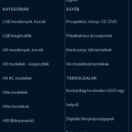
KATEGÓRIÁK
EGYÉB
LGB mozdonyok, kocsik
Prospektus, könyv, CD, DVD
LGB kiegészítők
Pótalkatrész árcsoportok
H0 mozdonyok, kocsik
Karácsonyi, téli termékek
H0 modellek - kiegészítők
Hó modellező termékek
H0 AC modellek
TÁRSOLDALAK
Kockavilag.hu minden LEGO egy
H0e modellek
helyről
H0m termékek
Digitális fényképezőgépek
H0f (Bányavasút)