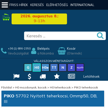
FRISS HÍREK
KERESÉS
ELÉRHETŐSÉG
INTERNATIONAL
2026. augusztus 8.:
9-13h
Belépés
Kosár
+36 (1) 686-2350
Vevőszolgálat
a fiókomba
(0 termék)
VÁLASSZON MÉRETARÁNYT:
G
H0
H0e
TT
N
Z
egyéb
Letöltések
Főoldal
>
H0 mozdonyok, kocsik
>
H0 teherkocsik
>
PIKO teherkocsik
PIKO
57702 Nyitott teherkocsi, Ommp50, DB,
III