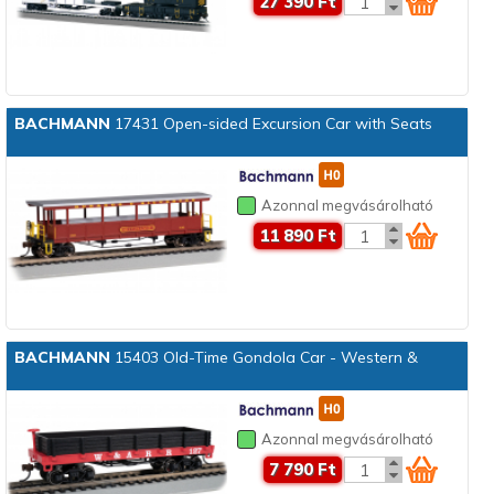
27 390 Ft
BACHMANN
17431 Open-sided Excursion Car with Seats
Azonnal megvásárolható
11 890 Ft
BACHMANN
15403 Old-Time Gondola Car - Western &
Azonnal megvásárolható
7 790 Ft