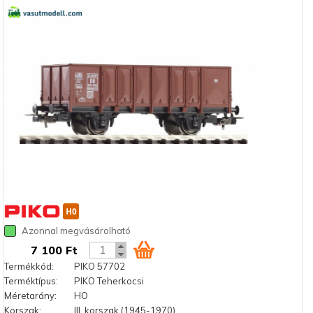
Azonnal megvásárolható
7 100 Ft
Termékkód:
PIKO 57702
Terméktípus:
PIKO Teherkocsi
Méretarány:
HO
Korszak:
III. korszak (1945-1970)