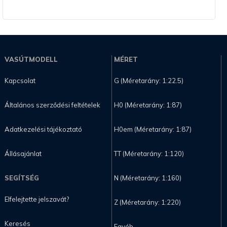
VASÚTMODELL
MÉRET
Kapcsolat
G (Méretarány: 1:22.5)
Általános szerződési feltételek
H0 (Méretarány: 1:87)
Adatkezelési tájékoztató
H0em (Méretarány: 1:87)
Állásajánlat
TT (Méretarány: 1:120)
SEGÍTSÉG
N (Méretarány: 1:160)
Elfelejtette jelszavát?
Z (Méretarány: 1:220)
Keresés
Egyéb