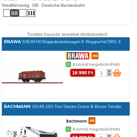
Vasúttársaság:
DB - Deutsche Bundesbahn
További hasonló termékek kínálatunkból
BRAWA
50539 H0 Klappdeckelwagen K Wuppertal DRG, II
Azonnal megvásárolható
16 990 Ft
BACHMANN
16149 2S0-Ton Steam Crane & Boom Tender
Azonnal megvásárolható