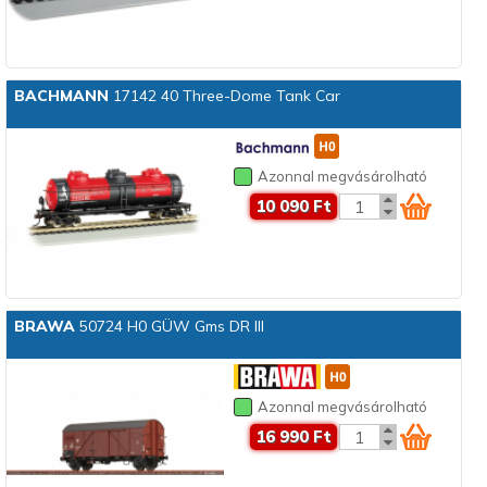
BACHMANN
17142 40 Three-Dome Tank Car
Azonnal megvásárolható
10 090 Ft
BRAWA
50724 H0 GÜW Gms DR III
Azonnal megvásárolható
16 990 Ft