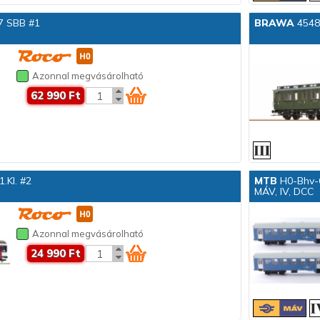
7 SBB #1
BRAWA
45489
Azonnal megvásárolható
62 990 Ft
.Kl. #2
MTB
H0-Bhv-6
MÁV, IV, DCC
Azonnal megvásárolható
24 990 Ft