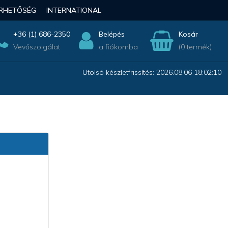
ÉRHETŐSÉG
INTERNATIONAL
+36 (1) 686-2350
Belépés
Kosár
Vevőszolgálat
a fiókomba
(0 termék)
Utolsó készletfrissítés: 2026.08.06 18:02:10