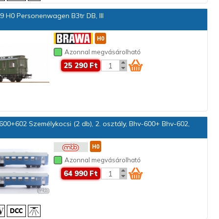
 H0 Personenwagen B3tr DB, III
Azonnal megvásárolható
25 290 Ft
00+602 Személykocsi (2 db), 2. osztály, Bhv-600+ Bhv-602,
Azonnal megvásárolható
64 990 Ft