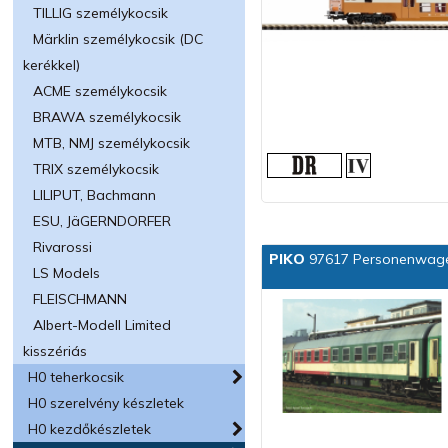
TILLIG személykocsik
Märklin személykocsik (DC
kerékkel)
ACME személykocsik
BRAWA személykocsik
MTB, NMJ személykocsik
TRIX személykocsik
LILIPUT, Bachmann
ESU, JäGERNDORFER
Rivarossi
PIKO
97617 Personenwage
LS Models
FLEISCHMANN
Albert-Modell Limited
kisszériás
H0 teherkocsik
H0 szerelvény készletek
H0 kezdőkészletek