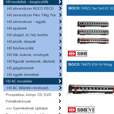
H0 modellek - kiegészítők
ROCO
74021 3er Set EC 6/
H0 sínrendszer ROCO PECO
H0 sínrendszer Piko Tillig Trix
H0 sínrendszer - egyéb
H0 épületek
H0 alagút, út, híd, kerítés
H0 jelzők, lámpák
H0 felsővezeték
H0 fák, bokrok, növények
H0 figurák (emberek, állatok)
ROCO
74475 EW-IV-Wag. 1
H0 gépjárművek
H0 egyéb termékek
H0 AC modellek
H0 AC (Märklin rendszer)
Prospektus, könyv, CD, DVD
Pótalkatrészek
××× Gyerekeknek ajánljuk