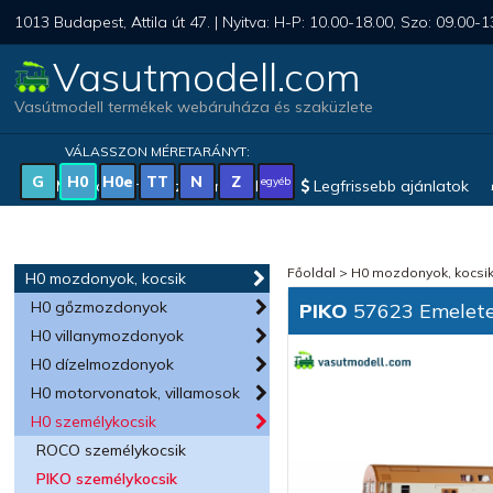
1013 Budapest, Attila út 47. | Nyitva: H-P: 10.00-18.00, Szo: 09.00-1
Vasutmodell.com
Vasútmodell termékek webáruháza és szaküzlete
VÁLASSZON MÉRETARÁNYT:
G
H0
H0e
TT
N
Z
egyéb
Magyar vonatkozású modellek
Legfrissebb ajánlatok
Főoldal
>
H0 mozdonyok, kocsi
H0 mozdonyok, kocsik
H0 gőzmozdonyok
PIKO
57623 Emeletes
H0 villanymozdonyok
H0 dízelmozdonyok
H0 motorvonatok, villamosok
H0 személykocsik
ROCO személykocsik
PIKO személykocsik