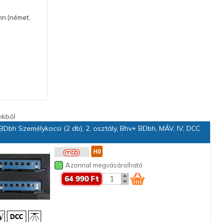
hn (német,
nkból
Dbh Személykocsi (2 db), 2. osztály, Bhv+ BDbh, MÁV, IV, DCC
Azonnal megvásárolható
64 990 Ft