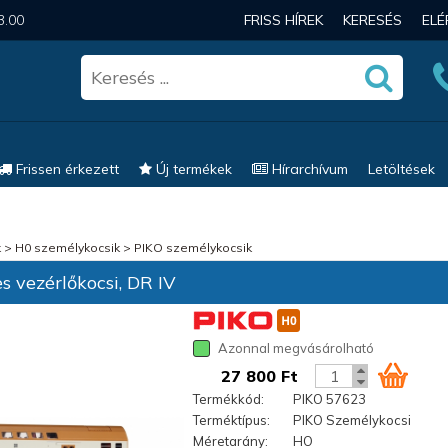
3.00
FRISS HÍREK
KERESÉS
EL
Frissen érkezett
Új termékek
Hírarchívum
Letöltések
k
>
H0 személykocsik
>
PIKO személykocsik
 vezérlőkocsi, DR IV
Azonnal megvásárolható
27 800 Ft
Termékkód:
PIKO 57623
Terméktípus:
PIKO Személykocsi
Méretarány:
HO