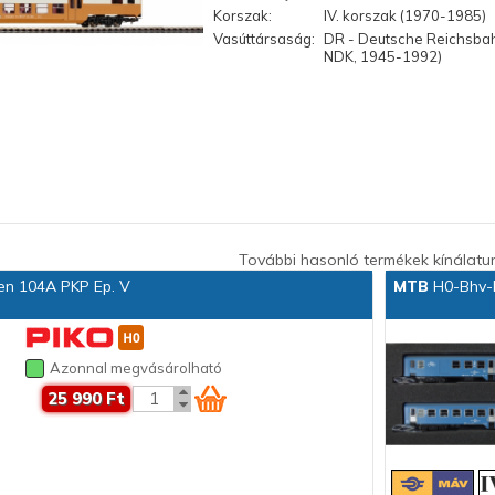
Korszak:
IV. korszak (1970-1985)
Vasúttársaság:
DR - Deutsche Reichsba
NDK, 1945-1992)
További hasonló termékek kínálatu
n 104A PKP Ep. V
MTB
H0-Bhv-B
Azonnal megvásárolható
25 990 Ft