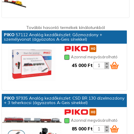
További hasonló termékek kínálatunkból
PIKO
57112 Analóg kezdőkészlet: Gőzmozdony +
személyvonat (ágyazatos A-Geis sínekkel)
Azonnal megvásárolható
45 000 Ft
PIKO
97935 Analóg kezdőkészlet: CSD BR 130 dízelmozdony
+ 3 teherkocsi (ágyazatos A-Geis sínekkel)
Azonnal megvásárolható
85 000 Ft