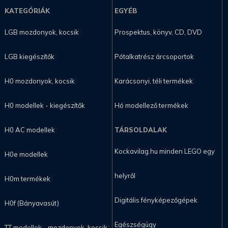
KATEGÓRIÁK
EGYÉB
LGB mozdonyok, kocsik
Prospektus, könyv, CD, DVD
LGB kiegészítők
Pótalkatrész árcsoportok
H0 mozdonyok, kocsik
Karácsonyi, téli termékek
H0 modellek - kiegészítők
Hó modellező termékek
H0 AC modellek
TÁRSOLDALAK
Kockavilag.hu minden LEGO egy
H0e modellek
helyről
H0m termékek
Digitális fényképezőgépek
H0f (Bányavasút)
Egészségügy
TT modellek - mozdonyok, kocsik