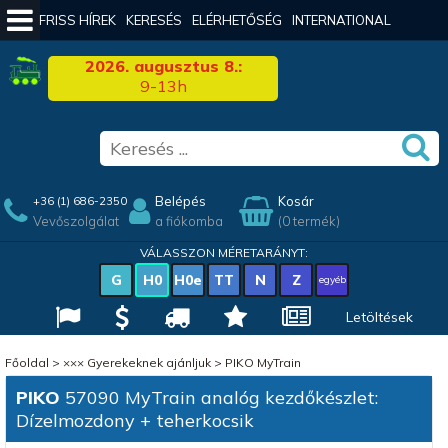
FRISS HÍREK
KERESÉS
ELÉRHETŐSÉG
INTERNATIONAL
2026. augusztus 8.:
9-13h
Belépés
Kosár
+36 (1) 686-2350
Vevőszolgálat
a fiókomba
(0 termék)
VÁLASSZON MÉRETARÁNYT:
G
H0
H0e
TT
N
Z
egyéb
Letöltések
Főoldal
>
××× Gyerekeknek ajánljuk
>
PIKO MyTrain
PIKO
57090 MyTrain analóg kezdőkészlet:
Dízelmozdony + teherkocsik