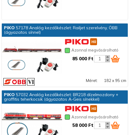
PIKO
57178 Analóg kezdőkészlet: Railjet szerelvény, ÖBB
(ágyazatos sínnel)
Azonnal megvásárolható
85 000 Ft
Méret:
182 x 95 cm
PIKO
57032 Analóg kezdőkészlet: BR218 dízelmozdony +
graffitis teherkocsik (ágyazatos A-Geis sínekkel)
Azonnal megvásárolható
58 000 Ft