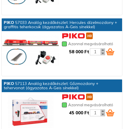
PIKO
57033 Analóg kezdőkészlet: Hercules dízelmozdony +
graffitis teherkocsik (ágyazatos A-Geis sínekkel)
Azonnal megvásárolható
58 000 Ft
PIKO
57113 Analóg kezdőkészlet: Gőzmozdony +
tehervonat (ágyazatos A-Geis sínekkel)
Azonnal megvásárolható
45 000 Ft