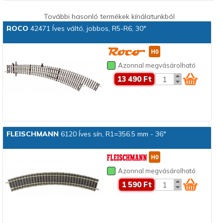
További hasonló termékek kínálatunkból
ROCO
42471 Íves váltó, jobbos, R5-R6, 30°
Azonnal megvásárolható
13 490 Ft
FLEISCHMANN
6120 Íves sín, R1=356.5 mm - 36°
Azonnal megvásárolható
1 590 Ft