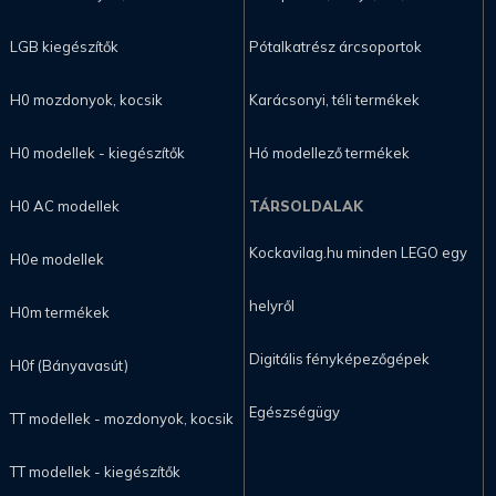
LGB kiegészítők
Pótalkatrész árcsoportok
H0 mozdonyok, kocsik
Karácsonyi, téli termékek
H0 modellek - kiegészítők
Hó modellező termékek
H0 AC modellek
TÁRSOLDALAK
Kockavilag.hu minden LEGO egy
H0e modellek
helyről
H0m termékek
Digitális fényképezőgépek
H0f (Bányavasút)
Egészségügy
TT modellek - mozdonyok, kocsik
TT modellek - kiegészítők