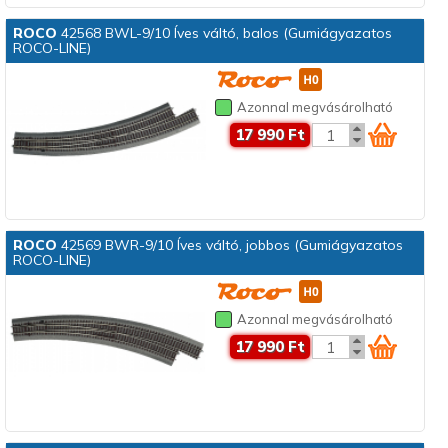
ROCO
42568 BWL-9/10 Íves váltó, balos (Gumiágyazatos
ROCO-LINE)
Azonnal megvásárolható
17 990 Ft
ROCO
42569 BWR-9/10 Íves váltó, jobbos (Gumiágyazatos
ROCO-LINE)
Azonnal megvásárolható
17 990 Ft