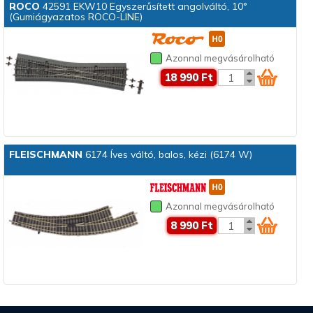
ROCO
42591 EKW10 Egyszerűsített angolváltó, 10°
(Gumiágyazatos ROCO-LINE)
Azonnal megvásárolható
18 990 Ft
FLEISCHMANN
6174 Íves váltó, balos, kézi (6174 W)
Azonnal megvásárolható
8 990 Ft