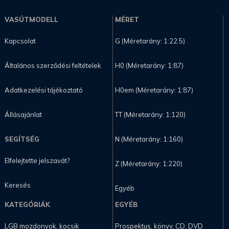
VASÚTMODELL
MÉRET
Kapcsolat
G (Méretarány: 1:22.5)
Általános szerződési feltételek
H0 (Méretarány: 1:87)
Adatkezelési tájékoztató
H0em (Méretarány: 1:87)
Állásajánlat
TT (Méretarány: 1:120)
SEGÍTSÉG
N (Méretarány: 1:160)
Elfelejtette jelszavát?
Z (Méretarány: 1:220)
Keresés
Egyéb
KATEGÓRIÁK
EGYÉB
LGB mozdonyok, kocsik
Prospektus, könyv, CD, DVD