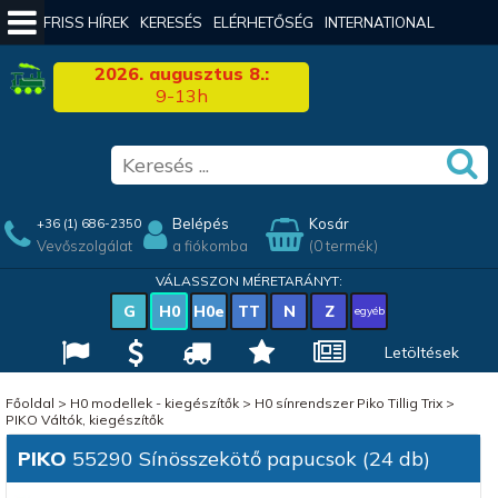
FRISS HÍREK
KERESÉS
ELÉRHETŐSÉG
INTERNATIONAL
2026. augusztus 8.:
9-13h
Belépés
Kosár
+36 (1) 686-2350
Vevőszolgálat
a fiókomba
(0 termék)
VÁLASSZON MÉRETARÁNYT:
G
H0
H0e
TT
N
Z
egyéb
Letöltések
Főoldal
>
H0 modellek - kiegészítők
>
H0 sínrendszer Piko Tillig Trix
>
PIKO Váltók, kiegészítők
PIKO
55290 Sínösszekötő papucsok (24 db)