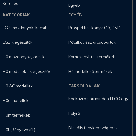
Keresés
Egyéb
KATEGÓRIÁK
EGYÉB
LGB mozdonyok, kocsik
Prospektus, könyv, CD, DVD
LGB kiegészítők
Pótalkatrész árcsoportok
H0 mozdonyok, kocsik
Karácsonyi, téli termékek
H0 modellek - kiegészítők
Hó modellező termékek
H0 AC modellek
TÁRSOLDALAK
Kockavilag.hu minden LEGO egy
H0e modellek
helyről
H0m termékek
Digitális fényképezőgépek
H0f (Bányavasút)