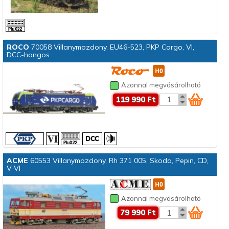
ROCO
70058 Villanymozdony, EU46-523, PKP Cargo, VI,
DCC-hangos
Azonnal megvásárolható
119 990 Ft
ACME
60553 Villanymozdony, Rh 371 005, Skoda, Pepin, CD,
V-VI
Azonnal megvásárolható
79 990 Ft