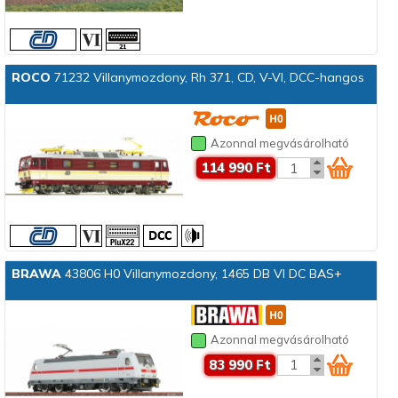
ROCO
71232 Villanymozdony, Rh 371, CD, V-VI, DCC-hangos
Azonnal megvásárolható
114 990 Ft
BRAWA
43806 H0 Villanymozdony, 1465 DB VI DC BAS+
Azonnal megvásárolható
83 990 Ft