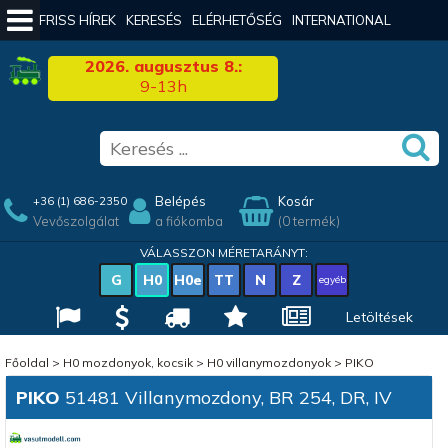
FRISS HÍREK
KERESÉS
ELÉRHETŐSÉG
INTERNATIONAL
2026. augusztus 8.:
9-13h
Belépés
Kosár
+36 (1) 686-2350
Vevőszolgálat
a fiókomba
(0 termék)
VÁLASSZON MÉRETARÁNYT:
G
H0
H0e
TT
N
Z
egyéb
Letöltések
Főoldal
>
H0 mozdonyok, kocsik
>
H0 villanymozdonyok
>
PIKO
PIKO
51481 Villanymozdony, BR 254, DR, IV