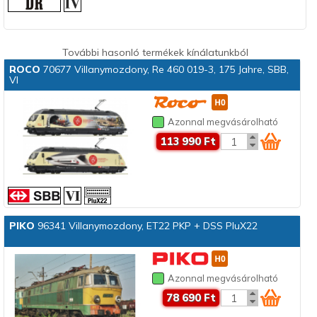
További hasonló termékek kínálatunkból
ROCO
70677 Villanymozdony, Re 460 019-3, 175 Jahre, SBB,
VI
Azonnal megvásárolható
113 990 Ft
PIKO
96341 Villanymozdony, ET22 PKP + DSS PluX22
Azonnal megvásárolható
78 690 Ft