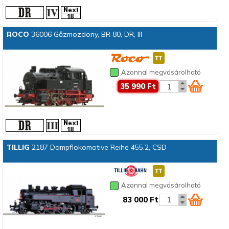
ROCO
36006 Gőzmozdony, BR 80, DR, III
Azonnal megvásárolható
35 990 Ft
TILLIG
2187 Dampflokomotive Reihe 455.2, CSD
Azonnal megvásárolható
83 000 Ft