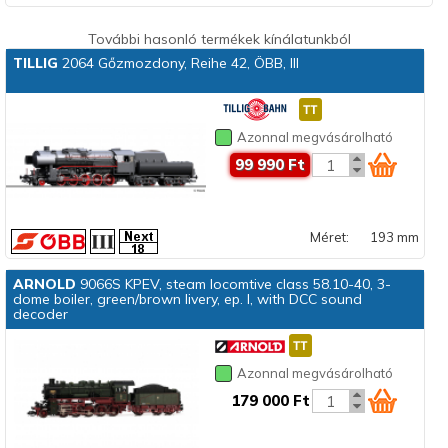
További hasonló termékek kínálatunkból
TILLIG
2064 Gőzmozdony, Reihe 42, ÖBB, III
Azonnal megvásárolható
99 990 Ft
Méret:
193 mm
ARNOLD
9066S KPEV, steam locomtive class 58.10-40, 3-
dome boiler, green/brown livery, ep. I, with DCC sound
decoder
Azonnal megvásárolható
179 000 Ft