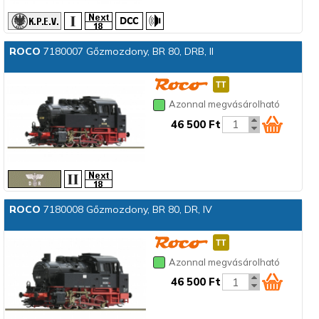
ROCO
7180007 Gőzmozdony, BR 80, DRB, II
Azonnal megvásárolható
46 500 Ft
ROCO
7180008 Gőzmozdony, BR 80, DR, IV
Azonnal megvásárolható
46 500 Ft