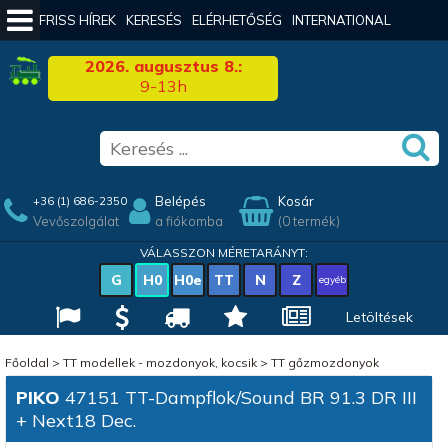
FRISS HÍREK
KERESÉS
ELÉRHETŐSÉG
INTERNATIONAL
2026. augusztus 8.:
9-13h
Belépés
Kosár
+36 (1) 686-2350
Vevőszolgálat
a fiókomba
(0 termék)
VÁLASSZON MÉRETARÁNYT:
G
H0
H0e
TT
N
Z
egyéb
Letöltések
Főoldal
>
TT modellek - mozdonyok, kocsik
>
TT gőzmozdonyok
PIKO
47151 TT-Dampflok/Sound BR 91.3 DR III
+ Next18 Dec.