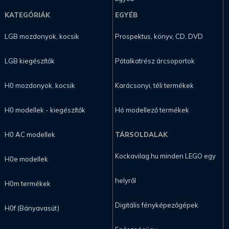
KATEGÓRIÁK
EGYÉB
LGB mozdonyok, kocsik
Prospektus, könyv, CD, DVD
LGB kiegészítők
Pótalkatrész árcsoportok
H0 mozdonyok, kocsik
Karácsonyi, téli termékek
H0 modellek - kiegészítők
Hó modellező termékek
H0 AC modellek
TÁRSOLDALAK
Kockavilag.hu minden LEGO egy
H0e modellek
helyről
H0m termékek
Digitális fényképezőgépek
H0f (Bányavasút)