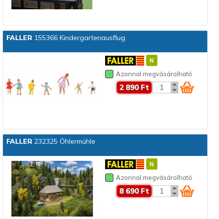
FALLER
155366 Kindergartenausflug
Azonnal megvásárolható
2 890 Ft
FALLER
232325 Öhlermühle
Azonnal megvásárolható
8 690 Ft