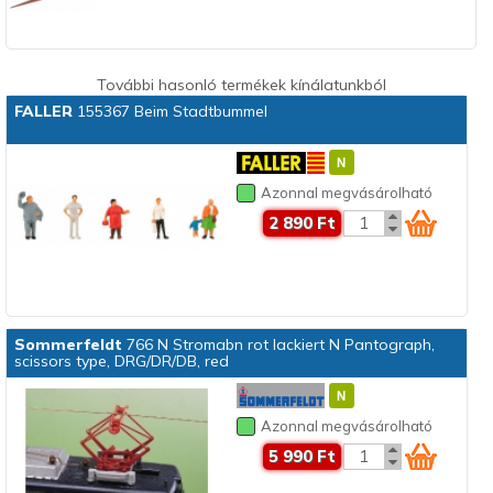
További hasonló termékek kínálatunkból
FALLER
155367 Beim Stadtbummel
Azonnal megvásárolható
2 890 Ft
Sommerfeldt
766 N Stromabn rot lackiert N Pantograph,
scissors type, DRG/DR/DB, red
Azonnal megvásárolható
5 990 Ft