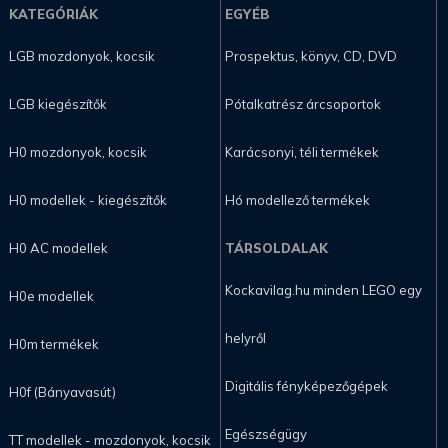
KATEGÓRIÁK
EGYÉB
LGB mozdonyok, kocsik
Prospektus, könyv, CD, DVD
LGB kiegészítők
Pótalkatrész árcsoportok
H0 mozdonyok, kocsik
Karácsonyi, téli termékek
H0 modellek - kiegészítők
Hó modellező termékek
H0 AC modellek
TÁRSOLDALAK
Kockavilag.hu minden LEGO egy
H0e modellek
helyről
H0m termékek
Digitális fényképezőgépek
H0f (Bányavasút)
Egészségügy
TT modellek - mozdonyok, kocsik