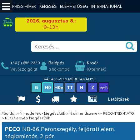
FRISS HÍREK
KERESÉS
ELÉRHETŐSÉG
INTERNATIONAL
2026. augusztus 8.:
9-13h
Belépés
Kosár
+36 (1) 686-2350
Vevőszolgálat
a fiókomba
(0 termék)
VÁLASSZON MÉRETARÁNYT:
G
H0
H0e
TT
N
Z
egyéb
Letöltések
Főoldal
>
N modellek - kiegészítők
>
N sínrendszerek - PECO-TRIX-KATO
>
PECO egyéb kiegészítők
PECO
NB-66 Peronszegély, feljárati elem,
téglamintás, 2 pár