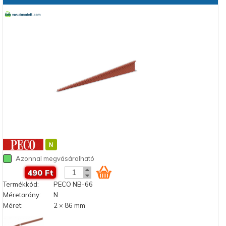
Azonnal megvásárolható
490 Ft
Termékkód:
PECO NB-66
Méretarány:
N
Méret:
2 × 86 mm