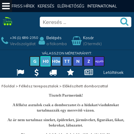
FRISS HÍREK
KERESÉS
ELÉRHETŐSÉG
INTERNATIONAL
Belépés
Kosár
+36 (1) 686-2350
Vevőszolgálat
a fiókomba
(0 termék)
VÁLASSZON MÉRETARÁNYT:
G
H0
H0e
TT
N
Z
egyéb
Letöltések
Főoldal
>
Félkész terepasztalok
>
Előkészített domborzattal
Tisztelt Partnerünk!
A félkész asztalok csak a domborzatot és a hidakat/viaduktokat
tartalmazzák egy merevítõ vázon.
Az ár nem tartalmaz síneket, épületeket, jármûveket, figurákat, fákat,
bokrokat, lábazatot.