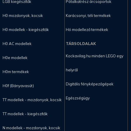
LGB kiegészítők
Pótalkatrész árcsoportok
H0 mozdonyok, kocsik
Karácsonyi, téli termékek
H0 modellek - kiegészítők
Hó modellező termékek
H0 AC modellek
TÁRSOLDALAK
Kockavilag.hu minden LEGO egy
H0e modellek
helyről
H0m termékek
Digitális fényképezőgépek
H0f (Bányavasút)
Egészségügy
TT modellek - mozdonyok, kocsik
TT modellek - kiegészítők
N modellek - mozdonyok, kocsik