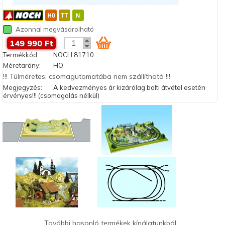
Azonnal megvásárolható
149 990 Ft
Termékkód:
NOCH 81710
Méretarány:
HO
!!! Túlméretes, csomagutomatába nem szállítható !!!
Megjegyzés:
A kedvezményes ár kizárólag bolti átvétel esetén
érvényes!!! (csomagolás nélkül)
További hasonló termékek kínálatunkból