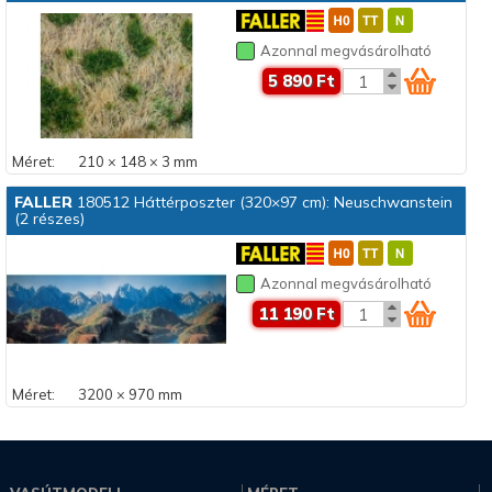
Azonnal megvásárolható
5 890 Ft
Méret:
210 × 148 × 3 mm
FALLER
180512 Háttérposzter (320×97 cm): Neuschwanstein
(2 részes)
Azonnal megvásárolható
11 190 Ft
Méret:
3200 × 970 mm