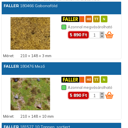
FALLER
180466 Gabonaföld
Azonnal megvásárolható
5 890 Ft
Méret:
210 × 148 × 3 mm
FALLER
180476 Mező
Azonnal megvásárolható
5 890 Ft
Méret:
210 × 148 × 10 mm
FALLER
181527 10 Tannen, sortiert