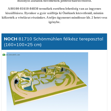
Bizonyos asztalok bõvíthetõek jobbról/balról/elölrõl.
A 80100-81610-84830 termékek esetében lehetõség van az ingyenes
kiszállításra. Ilyenkor a gyár szállítja ki Önöknek közvetlenül, miután
kifizették a vételárat részünkre. A teljes ügymenet mindössze kb. 2 hetet vesz
igénybe.
NOCH
81710 Schönmühlen félkész terepasztal
(160×100×25 cm)