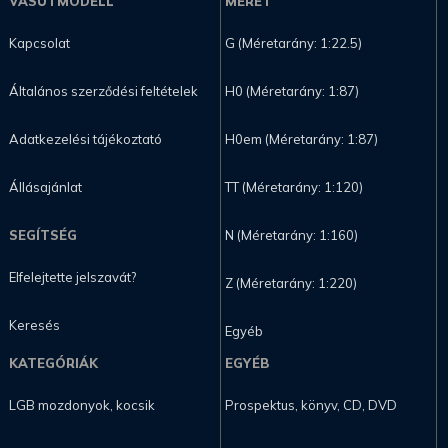
VASÚTMODELL
MÉRET
Kapcsolat
G (Méretarány: 1:22.5)
Általános szerződési feltételek
H0 (Méretarány: 1:87)
Adatkezelési tájékoztató
H0em (Méretarány: 1:87)
Állásajánlat
TT (Méretarány: 1:120)
SEGÍTSÉG
N (Méretarány: 1:160)
Elfelejtette jelszavát?
Z (Méretarány: 1:220)
Keresés
Egyéb
KATEGÓRIÁK
EGYÉB
LGB mozdonyok, kocsik
Prospektus, könyv, CD, DVD