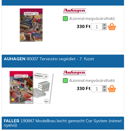
Azonnal megvásárolható
330 Ft
AUHAGEN
80007 Tervezési segédlet - 7. füzet
Azonnal megvásárolható
330 Ft
FALLER
190847 Modellbau leicht gemacht Car System (német
nyelvű)