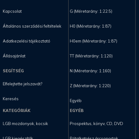
Kapcsolat
G (Méretarány: 1:22.5)
Általános szerződési feltételek
H0 (Méretarány: 1:87)
Adatkezelési tájékoztató
H0em (Méretarány: 1:87)
Állásajánlat
TT (Méretarány: 1:120)
SEGÍTSÉG
N (Méretarány: 1:160)
Elfelejtette jelszavát?
Z (Méretarány: 1:220)
Keresés
Egyéb
KATEGÓRIÁK
EGYÉB
LGB mozdonyok, kocsik
Prospektus, könyv, CD, DVD
LGB kiegészítők
Pótalkatrész árcsoportok