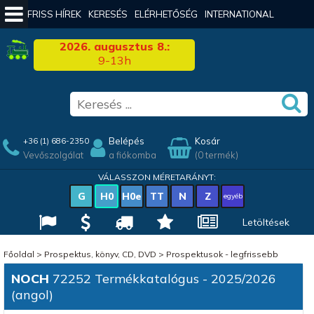
FRISS HÍREK
KERESÉS
ELÉRHETŐSÉG
INTERNATIONAL
2026. augusztus 8.:
9-13h
Belépés
Kosár
+36 (1) 686-2350
Vevőszolgálat
a fiókomba
(0 termék)
VÁLASSZON MÉRETARÁNYT:
G
H0
H0e
TT
N
Z
egyéb
Letöltések
Főoldal
>
Prospektus, könyv, CD, DVD
>
Prospektusok - legfrissebb
NOCH
72252 Termékkatalógus - 2025/2026
(angol)