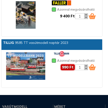
Azonnal megvásárolható
9 400 Ft
TILLIG
9585 TT vasútmodell naptár 2023
Azonnal megvásárolható
990 Ft
VASÚTMODELL
MÉRET