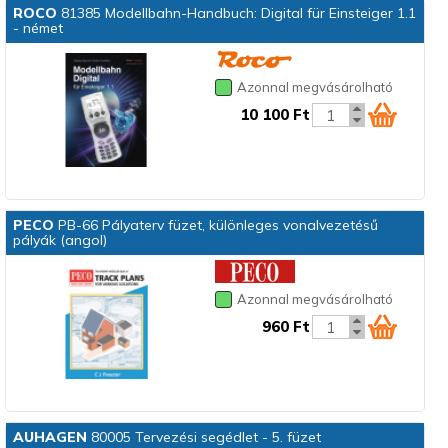
ROCO
81385 Modellbahn-Handbuch: Digital für Einsteiger 1.1
- német
Azonnal megvásárolható
10 100 Ft
PECO
PB-66 Pályaterv füzet, különleges vonalvezetésű
pályák (angol)
Azonnal megvásárolható
960 Ft
AUHAGEN
80005 Tervezési segédlet - 5. füzet