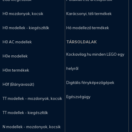
H0 mozdonyok, kocsik
Karácsonyi, téli termékek
H0 modellek - kiegészítők
Hó modellező termékek
H0 AC modellek
TÁRSOLDALAK
Kockavilag.hu minden LEGO egy
H0e modellek
helyről
H0m termékek
Digitális fényképezőgépek
H0f (Bányavasút)
Egészségügy
TT modellek - mozdonyok, kocsik
TT modellek - kiegészítők
N modellek - mozdonyok, kocsik