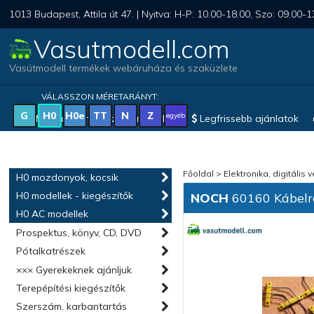
1013 Budapest, Attila út 47. | Nyitva: H-P: 10.00-18.00, Szo: 09.00-1
Vasutmodell.com
Vasútmodell termékek webáruháza és szaküzlete
VÁLASSZON MÉRETARÁNYT:
G
H0
H0e
TT
N
Z
egyéb
Magyar vonatkozású modellek
Legfrissebb ajánlatok
Főoldal
>
Elektronika, digitális 
H0 mozdonyok, kocsik
H0 modellek - kiegészítők
NOCH
60160 Kábelr
H0 AC modellek
Prospektus, könyv, CD, DVD
Pótalkatrészek
××× Gyerekeknek ajánljuk
Terepépítési kiegészítők
Szerszám, karbantartás