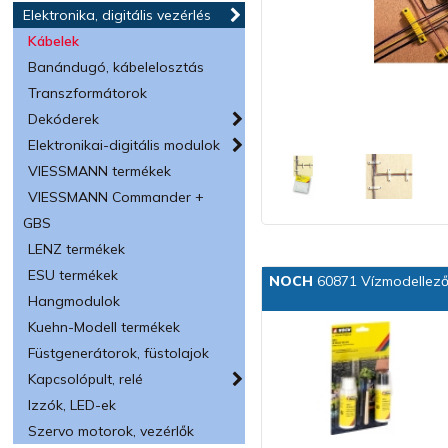
Elektronika, digitális vezérlés
Kábelek
Banándugó, kábelelosztás
Transzformátorok
Dekóderek
Elektronikai-digitális modulok
VIESSMANN termékek
VIESSMANN Commander +
GBS
LENZ termékek
ESU termékek
NOCH
60871 Vízmodellező
Hangmodulok
Kuehn-Modell termékek
Füstgenerátorok, füstolajok
Kapcsolópult, relé
Izzók, LED-ek
Szervo motorok, vezérlők