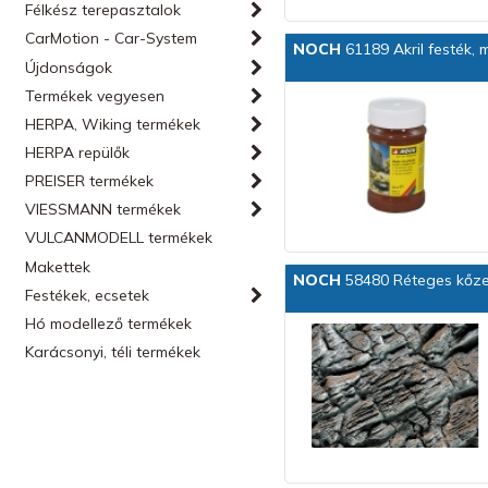
Félkész terepasztalok
CarMotion - Car-System
NOCH
61189 Akril festék, m
Újdonságok
Termékek vegyesen
HERPA, Wiking termékek
HERPA repülők
PREISER termékek
VIESSMANN termékek
VULCANMODELL termékek
Makettek
NOCH
58480 Réteges kőzet
Festékek, ecsetek
Hó modellező termékek
Karácsonyi, téli termékek