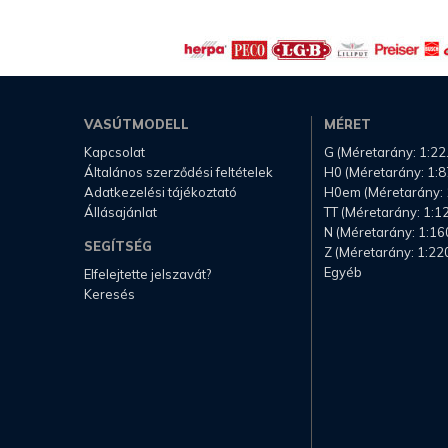
VASÚTMODELL
MÉRET
Kapcsolat
G (Méretarány: 1:22
Általános szerződési feltételek
H0 (Méretarány: 1:8
Adatkezelési tájékoztató
H0em (Méretarány: 
Állásajánlat
TT (Méretarány: 1:1
N (Méretarány: 1:16
SEGÍTSÉG
Z (Méretarány: 1:22
Egyéb
Elfelejtette jelszavát?
Keresés