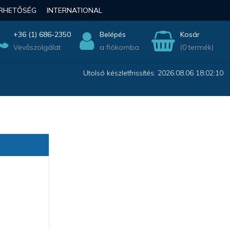
ÉRHETŐSÉG
INTERNATIONAL
+36 (1) 686-2350
Belépés
Kosár
Vevőszolgálat
a fiókomba
(0 termék)
Utolsó készletfrissítés: 2026.08.06 18:02:10