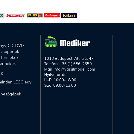
önyv, CD, DVD
rcsoportok
li termékek
1013 Budapest, Attila út 47.
termékek
Telefon: +36 (1) 686-2350
Mail:
info@vasutmodell.com
AK
Nyitvatartás:
H-P: 10:00-18:00
 minden LEGO egy
Szo: 09:00-13:00
képezőgépek