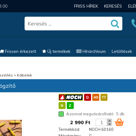
3.00
FRISS HÍREK
KERESÉS
EL
Frissen érkezett
Új termékek
Hírarchívum
Letöltések
vezérlés
>
Kábelek
ögzítő
Azonnal megvásárolható : 5 db
2 990 Ft
Termékkód:
NOCH 60160
Méretarány:
G