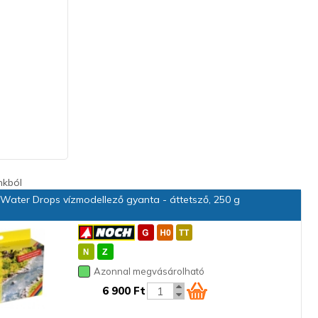
nkból
Water Drops vízmodellező gyanta - áttetsző, 250 g
Azonnal megvásárolható
6 900 Ft