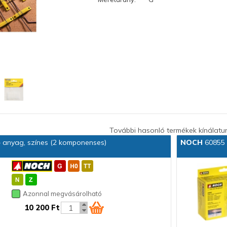
További hasonló termékek kínálatu
 anyag, színes (2 komponenses)
NOCH
60855 
Azonnal megvásárolható
10 200 Ft