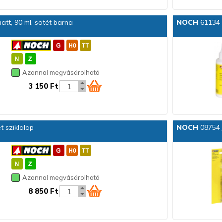
att, 90 ml, sötét barna
NOCH
61134 
Azonnal megvásárolható
3 150 Ft
 sziklalap
NOCH
08754 J
Azonnal megvásárolható
8 850 Ft