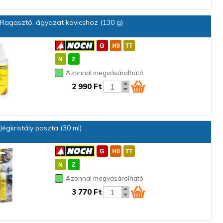
Ragasztó, ágyazat kavicshoz (130 g)
Azonnal megvásárolható
2 990 Ft
égkristály paszta (30 ml)
Azonnal megvásárolható
3 770 Ft