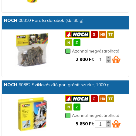
NOCH
08810 Parafa darabok (kb. 80 g)
Azonnal megvásárolható
2 900 Ft
NOCH
60882 Sziklakészítő por, gránit szürke, 1000 g
Azonnal megvásárolható
5 650 Ft