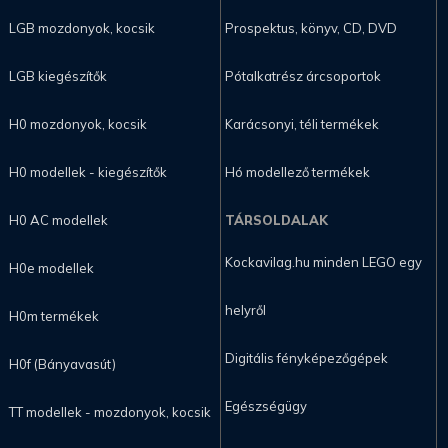
LGB mozdonyok, kocsik
Prospektus, könyv, CD, DVD
LGB kiegészítők
Pótalkatrész árcsoportok
H0 mozdonyok, kocsik
Karácsonyi, téli termékek
H0 modellek - kiegészítők
Hó modellező termékek
H0 AC modellek
TÁRSOLDALAK
Kockavilag.hu minden LEGO egy
H0e modellek
helyről
H0m termékek
Digitális fényképezőgépek
H0f (Bányavasút)
Egészségügy
TT modellek - mozdonyok, kocsik