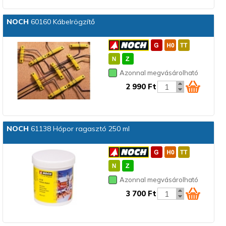
NOCH
60160 Kábelrögzítő
Azonnal megvásárolható
2 990 Ft
NOCH
61138 Hópor ragasztó 250 ml
Azonnal megvásárolható
3 700 Ft