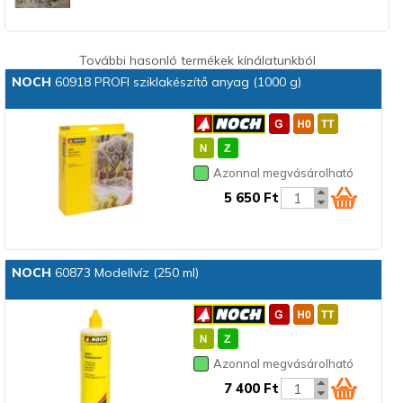
További hasonló termékek kínálatunkból
NOCH
60918 PROFI sziklakészítő anyag (1000 g)
Azonnal megvásárolható
5 650 Ft
NOCH
60873 Modellvíz (250 ml)
Azonnal megvásárolható
7 400 Ft