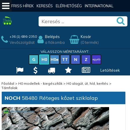
FRISS HÍREK
KERESÉS
ELÉRHETŐSÉG
INTERNATIONAL
Belépés
Kosár
+36 (1) 686-2350
Vevőszolgálat
a fiókomba
(0 termék)
VÁLASSZON MÉRETARÁNYT:
G
H0
H0e
TT
N
Z
egyéb
Letöltések
Főoldal
>
H0 modellek - kiegészítők
>
H0 alagút, út, híd, kerítés
>
Támfalak
NOCH
58480 Réteges kőzet sziklalap