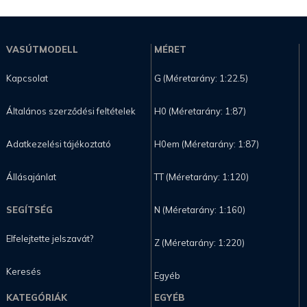
VASÚTMODELL
MÉRET
Kapcsolat
G (Méretarány: 1:22.5)
Általános szerződési feltételek
H0 (Méretarány: 1:87)
Adatkezelési tájékoztató
H0em (Méretarány: 1:87)
Állásajánlat
TT (Méretarány: 1:120)
SEGÍTSÉG
N (Méretarány: 1:160)
Elfelejtette jelszavát?
Z (Méretarány: 1:220)
Keresés
Egyéb
KATEGÓRIÁK
EGYÉB