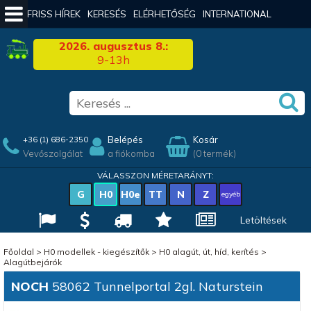
FRISS HÍREK
KERESÉS
ELÉRHETŐSÉG
INTERNATIONAL
2026. augusztus 8.:
9-13h
Belépés
Kosár
+36 (1) 686-2350
Vevőszolgálat
a fiókomba
(0 termék)
VÁLASSZON MÉRETARÁNYT:
G
H0
H0e
TT
N
Z
egyéb
Letöltések
Főoldal
>
H0 modellek - kiegészítők
>
H0 alagút, út, híd, kerítés
>
Alagútbejárók
NOCH
58062 Tunnelportal 2gl. Naturstein