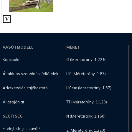
VASÚTMODELL
MÉRET
Kapcsolat
G (Méretarány: 1:22.5)
Általános szerződési feltételek
H0 (Méretarány: 1:87)
Adatkezelési tájékoztató
H0em (Méretarány: 1:87)
Állásajánlat
TT (Méretarány: 1:120)
SEGÍTSÉG
N (Méretarány: 1:160)
Elfelejtette jelszavát?
Z (Méretarány: 1:220)