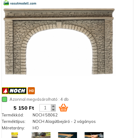
Azonnal megvásárolható : 4 db
5 150 Ft
Termékkód:
NOCH 58062
Terméktípus:
NOCH Alagútbejáró - 2 vágányos
Méretarány:
HO