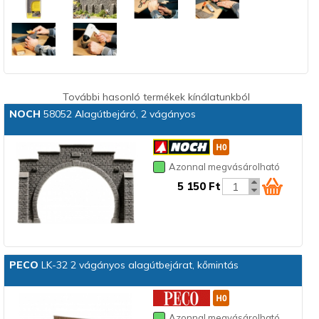
További hasonló termékek kínálatunkból
NOCH
58052 Alagútbejáró, 2 vágányos
Azonnal megvásárolható
5 150 Ft
PECO
LK-32 2 vágányos alagútbejárat, kőmintás
Azonnal megvásárolható