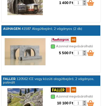
1 400 Ft
AUHAGEN
41587 Alagútbejáró, 2 vágányos (2 db)
Azonnal megvásárolható
5 500 Ft
FALLER
120562 ICE vagy közúti alagútbejáró, 2 vágányos,
patinált
Azonnal megvásárolható
10 100 Ft