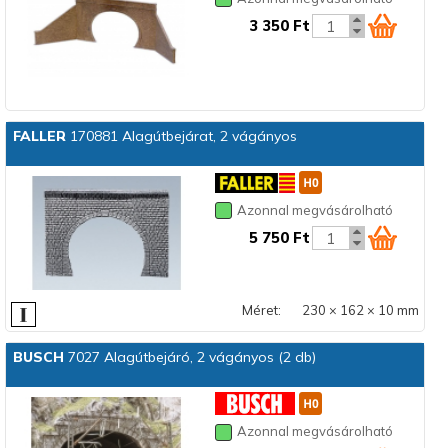
3 350 Ft
FALLER
170881 Alagútbejárat, 2 vágányos
Azonnal megvásárolható
5 750 Ft
Méret:
230 × 162 × 10 mm
BUSCH
7027 Alagútbejáró, 2 vágányos (2 db)
Azonnal megvásárolható