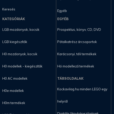
Keresés
Egyéb
KATEGÓRIÁK
EGYÉB
LGB mozdonyok, kocsik
Prospektus, könyv, CD, DVD
LGB kiegészítők
Pótalkatrész árcsoportok
H0 mozdonyok, kocsik
Karácsonyi, téli termékek
H0 modellek - kiegészítők
Hó modellező termékek
H0 AC modellek
TÁRSOLDALAK
Kockavilag.hu minden LEGO egy
H0e modellek
helyről
H0m termékek
Digitális fényképezőgépek