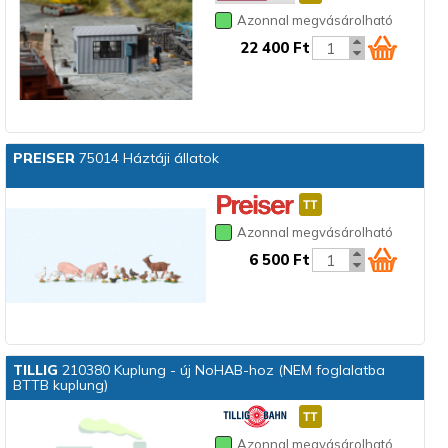
Azonnal megvásárolható
22 400 Ft
PREISER
75014 Háztáji állatok
Azonnal megvásárolható
6 500 Ft
TILLIG
210380 Kuplung - új NoHAB-hoz (NEM foglalatba
BTTB kuplung)
Azonnal megvásárolható