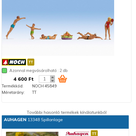
Azonnal megvásárolható : 2 db
4 600 Ft
Termékkód:
NOCH 45849
Méretarány:
TT
További hasonló termékek kínálatunkból
AUHAGEN
13348 Spillanlage