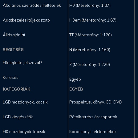
Általános szerződési feltételek
H0 (Méretarány: 1:87)
Adatkezelési tájékoztató
H0em (Méretarány: 1:87)
Állásajánlat
TT (Méretarány: 1:120)
SEGÍTSÉG
N (Méretarány: 1:160)
Elfelejtette jelszavát?
Z (Méretarány: 1:220)
Keresés
Egyéb
KATEGÓRIÁK
EGYÉB
LGB mozdonyok, kocsik
Prospektus, könyv, CD, DVD
LGB kiegészítők
Pótalkatrész árcsoportok
H0 mozdonyok, kocsik
Karácsonyi, téli termékek