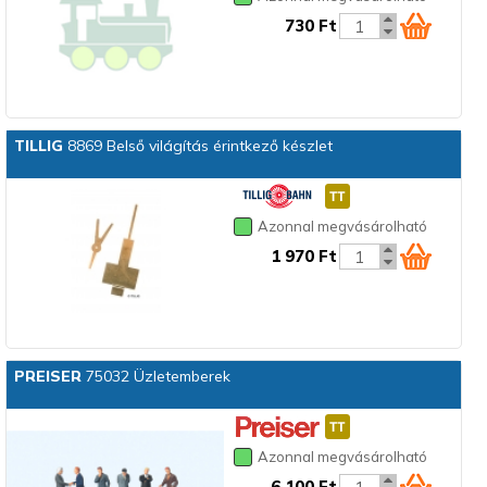
730 Ft
TILLIG
8869 Belső világítás érintkező készlet
Azonnal megvásárolható
1 970 Ft
PREISER
75032 Üzletemberek
Azonnal megvásárolható
6 100 Ft