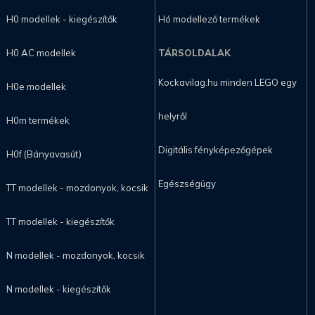
H0 modellek - kiegészítők
Hó modellező termékek
H0 AC modellek
TÁRSOLDALAK
Kockavilag.hu minden LEGO egy
H0e modellek
helyről
H0m termékek
Digitális fényképezőgépek
H0f (Bányavasút)
Egészségügy
TT modellek - mozdonyok, kocsik
TT modellek - kiegészítők
N modellek - mozdonyok, kocsik
N modellek - kiegészítők