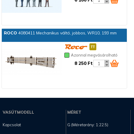
ROCO
4080411 Mechanikus váltó, jobbos, WR10, 193 mm
Azonnal megvásárolható
8 250 Ft
VASÚTMODELL
MÉRET
Kapcsolat
G (Méretarány: 1:22.5)