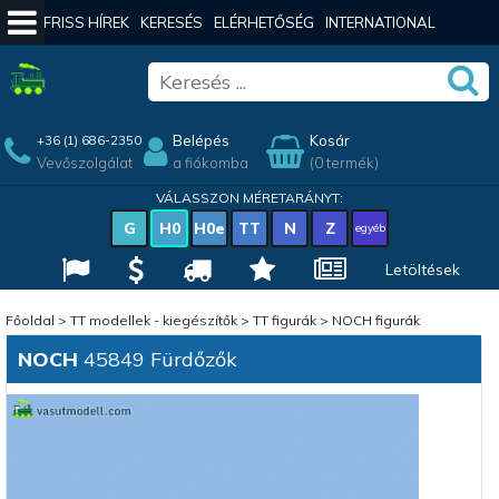
FRISS HÍREK
KERESÉS
ELÉRHETŐSÉG
INTERNATIONAL
Belépés
Kosár
+36 (1) 686-2350
Vevőszolgálat
a fiókomba
(0 termék)
VÁLASSZON MÉRETARÁNYT:
G
H0
H0e
TT
N
Z
egyéb
Letöltések
Főoldal
>
TT modellek - kiegészítők
>
TT figurák
>
NOCH figurák
NOCH
45849 Fürdőzők