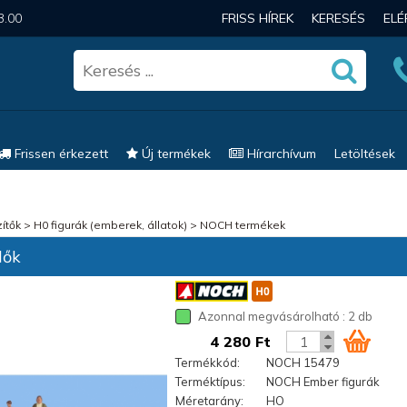
3.00
FRISS HÍREK
KERESÉS
EL
Frissen érkezett
Új termékek
Hírarchívum
Letöltések
ítők
>
H0 figurák (emberek, állatok)
>
NOCH termékek
lők
Azonnal megvásárolható : 2 db
4 280 Ft
Termékkód:
NOCH 15479
Terméktípus:
NOCH Ember figurák
Méretarány:
HO