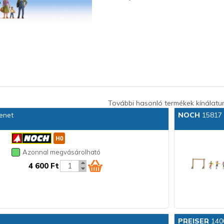
További hasonló termékek kínálatu
enet
NOCH
15817 
Azonnal megvásárolható
4 600 Ft
PREISER
1400