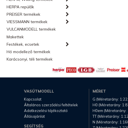
HERPA repülők
PREISER termékek
VIESSMANN termékek
VULCANMODELL termékek
Makettek
Festékek, ecsetek
Hó modellező termékek
Karácsonyi, téli termékek
VASÚTMODELL
MÉRET
Kapcsolat
G (Méretarány: 1:22
Általános szerződési feltételek
H0 (Méretarány: 1:8
Adatkezelési tájékoztató
H0em (Méretarány: 
Állásajánlat
TT (Méretarány: 1:1
N (Méretarány: 1:16
SEGÍTSÉG
Z (Méretarány: 1:22