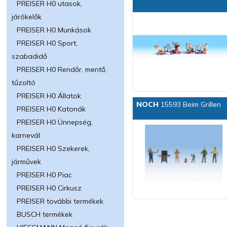
PREISER H0 utasok,
járókelők
PREISER H0 Munkások
PREISER H0 Sport,
szabadidő
PREISER H0 Rendőr, mentő,
tűzoltó
PREISER H0 Állatok
NOCH
15593 Beim Grillen
PREISER H0 Katonák
PREISER H0 Ünnepség,
karnevál
PREISER H0 Szekerek,
járművek
PREISER H0 Piac
PREISER H0 Cirkusz
PREISER további termékek
BUSCH termékek