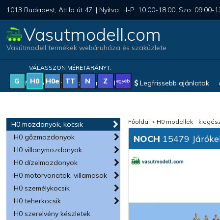
1013 Budapest, Attila út 47. | Nyitva: H-P: 10.00-18.00, Szo: 09.00-1
Vasutmodell.com
Vasútmodell termékek webáruháza és szaküzlete
VÁLASSZON MÉRETARÁNYT:
G
H0
H0e
TT
N
Z
egyéb
Magyar vonatkozású modellek
Legfrissebb ajánlatok
Főoldal
>
H0 modellek - kiegész
H0 mozdonyok, kocsik
H0 gőzmozdonyok
NOCH
15479 Járóke
H0 villanymozdonyok
H0 dízelmozdonyok
H0 motorvonatok, villamosok
H0 személykocsik
H0 teherkocsik
H0 szerelvény készletek