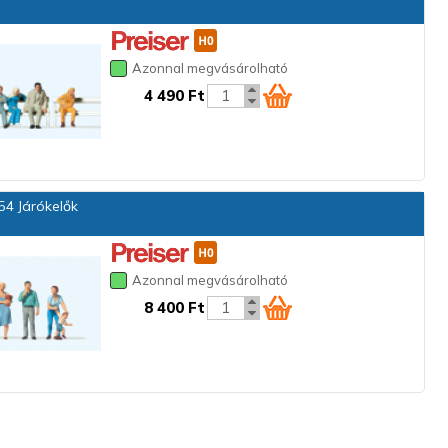
Azonnal megvásárolható
4 490 Ft
4 Járókelők
Azonnal megvásárolható
8 400 Ft