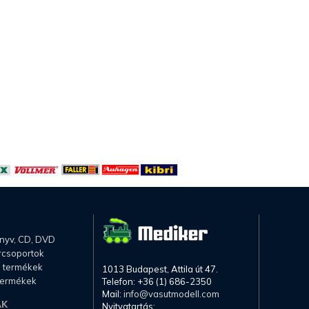
önyv, CD, DVD
rcsoportok
li termékek
1013 Budapest, Attila út 47.
termékek
Telefon: +36 (1) 686-2350
Mail:
info@vasutmodell.com
AK
Nyitvatartás: