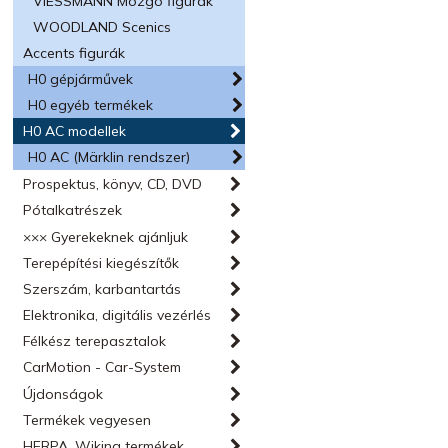
VIESSMANN Mozgó figurák
WOODLAND Scenics
Accents figurák
H0 gépjárművek
H0 egyéb termékek
H0 AC modellek
H0 AC (Märklin rendszer)
Prospektus, könyv, CD, DVD
Pótalkatrészek
××× Gyerekeknek ajánljuk
Terepépítési kiegészítők
Szerszám, karbantartás
Elektronika, digitális vezérlés
Félkész terepasztalok
CarMotion - Car-System
Újdonságok
Termékek vegyesen
HERPA, Wiking termékek