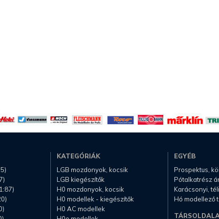
KATEGÓRIÁK
EGYÉB
.5)
LGB mozdonyok, kocsik
Prospektus, k
7)
LGB kiegészítők
Pótalkatrész á
1:87)
H0 mozdonyok, kocsik
Karácsonyi, té
20)
H0 modellek - kiegészítők
Hó modellező 
0)
H0 AC modellek
TÁRSOLDAL
0)
H0e modellek