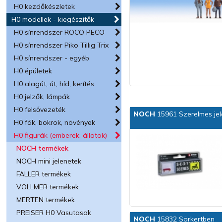
H0 kezdőkészletek
H0 modellek - kiegészítők
H0 sínrendszer ROCO PECO
H0 sínrendszer Piko Tillig Trix
H0 sínrendszer - egyéb
H0 épületek
H0 alagút, út, híd, kerítés
H0 jelzők, lámpák
H0 felsővezeték
NOCH
15961 Szerelmes jel
H0 fák, bokrok, növények
H0 figurák (emberek, állatok)
NOCH termékek
NOCH mini jelenetek
FALLER termékek
VOLLMER termékek
MERTEN termékek
PREISER H0 Vasutasok
NOCH
15832 Sörkertben