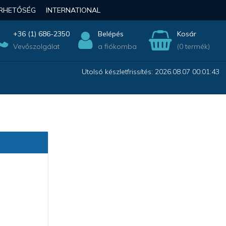
ÉRHETŐSÉG
INTERNATIONAL
+36 (1) 686-2350
Belépés
Kosár
Vevőszolgálat
a fiókomba
(0 termék)
Utolsó készletfrissítés: 2026.08.07 00:01:43