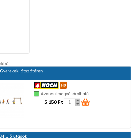
nkból
Gyerekek játszótéren
Azonnal megvásárolható
5 150 Ft
4 Ülő utasok