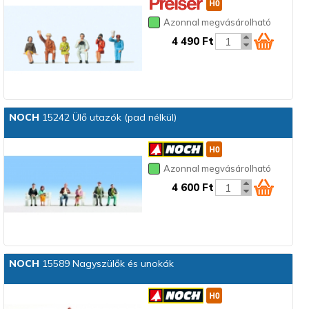
Azonnal megvásárolható
4 490 Ft
NOCH
15242 Ülő utazók (pad nélkül)
Azonnal megvásárolható
4 600 Ft
NOCH
15589 Nagyszülők és unokák