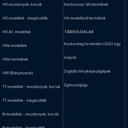
H0 mozdonyok, kocsik
Karácsonyi, téli termékek
H0 modellek - kiegészítők
Hó modellező termékek
H0 AC modellek
TÁRSOLDALAK
Kockavilag.hu minden LEGO egy
H0e modellek
helyről
H0m termékek
Digitális fényképezőgépek
H0f (Bányavasút)
Egészségügy
TT modellek - mozdonyok, kocsik
TT modellek - kiegészítők
N modellek - mozdonyok, kocsik
N modellek - kiegészítők