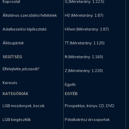
Kapcsolat
G (Méretarány: 1:22.5)
Általános szerződési feltételek
H0 (Méretarány: 1:87)
Adatkezelési tájékoztató
H0em (Méretarány: 1:87)
Állásajánlat
TT (Méretarány: 1:120)
SEGÍTSÉG
N (Méretarány: 1:160)
Elfelejtette jelszavát?
Z (Méretarány: 1:220)
Keresés
Egyéb
KATEGÓRIÁK
EGYÉB
LGB mozdonyok, kocsik
Prospektus, könyv, CD, DVD
LGB kiegészítők
Pótalkatrész árcsoportok