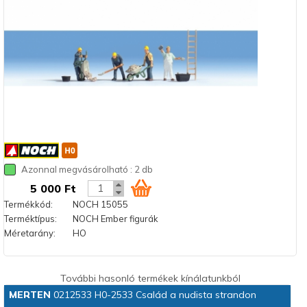
Azonnal megvásárolható : 2 db
5 000 Ft
Termékkód:
NOCH 15055
Terméktípus:
NOCH Ember figurák
Méretarány:
HO
További hasonló termékek kínálatunkból
MERTEN
0212533 H0-2533 Család a nudista strandon