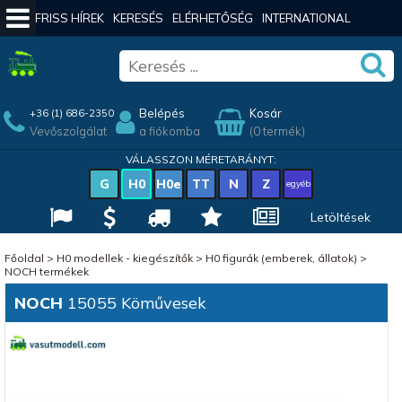
FRISS HÍREK
KERESÉS
ELÉRHETŐSÉG
INTERNATIONAL
Belépés
Kosár
+36 (1) 686-2350
Vevőszolgálat
a fiókomba
(0 termék)
VÁLASSZON MÉRETARÁNYT:
G
H0
H0e
TT
N
Z
egyéb
Letöltések
Főoldal
>
H0 modellek - kiegészítők
>
H0 figurák (emberek, állatok)
>
NOCH termékek
NOCH
15055 Köművesek