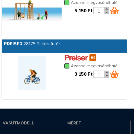
Azonnal megvásárolható
5 150 Ft
PREISER
28175 Biciklis futár
Azonnal megvásárolható
3 150 Ft
VASÚTMODELL
MÉRET