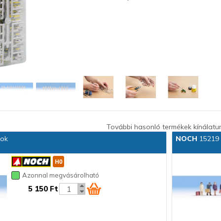
További hasonló termékek kínálatu
sok
NOCH
15219 
Azonnal megvásárolható
5 150 Ft