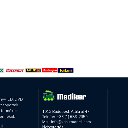
önyv, CD, DVD
rcsoportok
li termékek
1013 Budapest, Attila út 47.
termékek
Telefon: +36 (1) 686-2350
Mail:
info@vasutmodell.com
AK
Nyitvatartás: