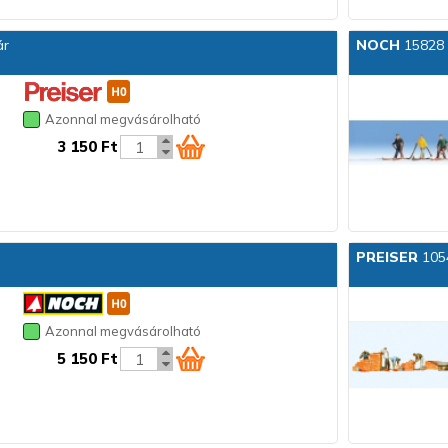
ár
NOCH
15828 
Azonnal megvásárolható
3 150 Ft
PREISER
105
Azonnal megvásárolható
5 150 Ft