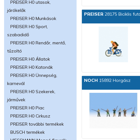
PREISER H0 utasok,
járókelők
PREISER
28175 Biciklis fut
PREISER H0 Munkások
PREISER H0 Sport,
szabadidő
PREISER H0 Rendőr, mentő,
tűzoltó
PREISER H0 Állatok
PREISER H0 Katonák
PREISER H0 Ünnepség,
NOCH
15892 Horgász
karnevál
PREISER H0 Szekerek,
járművek
PREISER H0 Piac
PREISER H0 Cirkusz
PREISER további termékek
BUSCH termékek