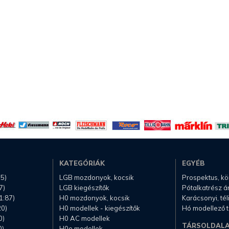
KATEGÓRIÁK
EGYÉB
.5)
LGB mozdonyok, kocsik
Prospektus, k
7)
LGB kiegészítők
Pótalkatrész á
1:87)
H0 mozdonyok, kocsik
Karácsonyi, té
20)
H0 modellek - kiegészítők
Hó modellező 
0)
H0 AC modellek
TÁRSOLDAL
0)
H0e modellek