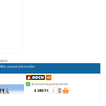
nkból
Álló utasok bőrönddel
Azonnal megvásárolható
4 280 Ft