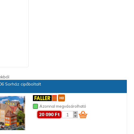
nkból
6 Sorház cipőboltalt
Azonnal megvásárolható
20 090 Ft