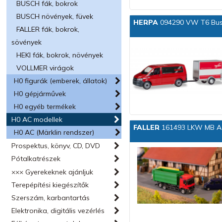
BUSCH fák, bokrok
BUSCH növények, füvek
HERPA
094290 VW T6 Bus 
FALLER fák, bokrok,
sövények
HEKI fák, bokrok, növények
VOLLMER virágok
H0 figurák (emberek, állatok)
H0 gépjárművek
H0 egyéb termékek
H0 AC modellek
FALLER
161493 LKW MB Act
H0 AC (Märklin rendszer)
Prospektus, könyv, CD, DVD
Pótalkatrészek
××× Gyerekeknek ajánljuk
Terepépítési kiegészítők
Szerszám, karbantartás
Elektronika, digitális vezérlés