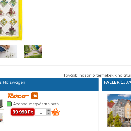
További hasonló termékek kínálatu
os Holzwagen
FALLER
13070
Azonnal megvásárolható
39 990 Ft