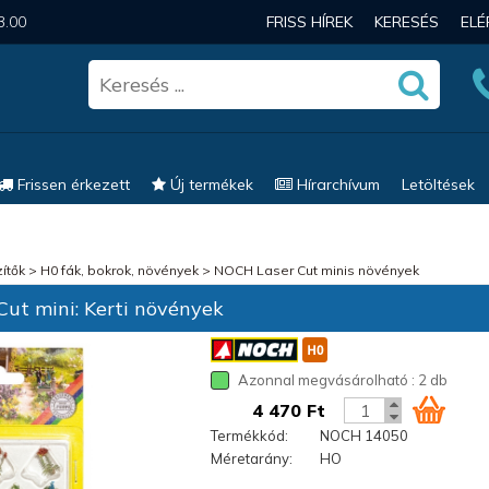
3.00
FRISS HÍREK
KERESÉS
EL
Frissen érkezett
Új termékek
Hírarchívum
Letöltések
ítők
>
H0 fák, bokrok, növények
>
NOCH Laser Cut minis növények
ut mini: Kerti növények
Azonnal megvásárolható : 2 db
4 470 Ft
Termékkód:
NOCH 14050
Méretarány:
HO