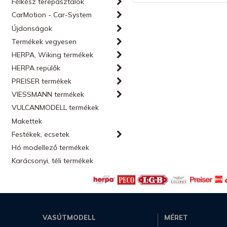
Félkész terepasztalok
CarMotion - Car-System
Újdonságok
Termékek vegyesen
HERPA, Wiking termékek
HERPA repülők
PREISER termékek
VIESSMANN termékek
VULCANMODELL termékek
Makettek
Festékek, ecsetek
Hó modellező termékek
Karácsonyi, téli termékek
VASÚTMODELL
MÉRET