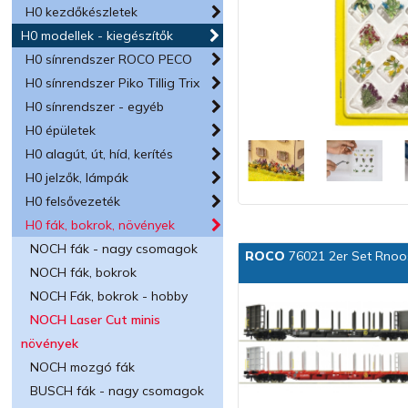
H0 kezdőkészletek
H0 modellek - kiegészítők
H0 sínrendszer ROCO PECO
H0 sínrendszer Piko Tillig Trix
H0 sínrendszer - egyéb
H0 épületek
H0 alagút, út, híd, kerítés
H0 jelzők, lámpák
H0 felsővezeték
H0 fák, bokrok, növények
NOCH fák - nagy csomagok
ROCO
76021 2er Set Rno
NOCH fák, bokrok
NOCH Fák, bokrok - hobby
NOCH Laser Cut minis
növények
NOCH mozgó fák
BUSCH fák - nagy csomagok