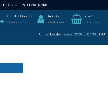
ÉRHETŐSÉG
INTERNATIONAL
+36 (1) 686-2350
Belépés
Kosár
Vevőszolgálat
a fiókomba
(0 termék)
Utolsó készletfrissítés: 2026.08.07 00:01:43