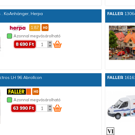
. KoAnhänger, Herpa
FALLER
13064
1:87
Azonnal megvásárolható
8 690 Ft
ros LH 96 Abrollcon
FALLER
16161
Azonnal megvásárolható
63 990 Ft