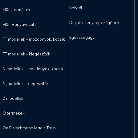
helyről
H0m termékek
Digitális fényképezőgépek
H0f (Bányavasút)
Egészségügy
TT modellek - mozdonyok, kocsik
TT modellek - kiegészítők
N modellek - mozdonyok, kocsik
N modellek - kiegészítők
Z modellek
O termékek
Oe Fleischmann Magic Train