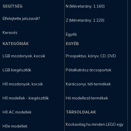
SEGÍTSÉG
N (Méretarány: 1:160)
Elfelejtette jelszavát?
Z (Méretarány: 1:220)
Keresés
Egyéb
KATEGÓRIÁK
EGYÉB
LGB mozdonyok, kocsik
Prospektus, könyv, CD, DVD
LGB kiegészítők
Pótalkatrész árcsoportok
H0 mozdonyok, kocsik
Karácsonyi, téli termékek
H0 modellek - kiegészítők
Hó modellező termékek
H0 AC modellek
TÁRSOLDALAK
Kockavilag.hu minden LEGO egy
H0e modellek