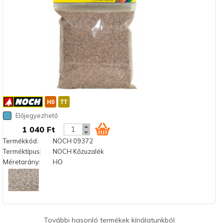
Előjegyezhető
1 040 Ft
Termékkód:
NOCH 09372
Terméktípus:
NOCH Kőzuzalék
Méretarány:
HO
További hasonló termékek kínálatunkból