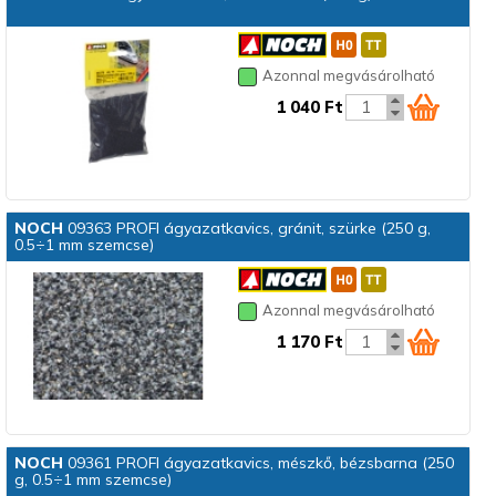
Azonnal megvásárolható
1 040 Ft
NOCH
09363 PROFI ágyazatkavics, gránit, szürke (250 g,
0.5÷1 mm szemcse)
Azonnal megvásárolható
1 170 Ft
NOCH
09361 PROFI ágyazatkavics, mészkő, bézsbarna (250
g, 0.5÷1 mm szemcse)