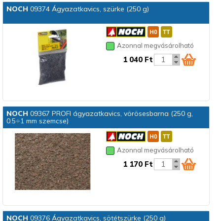
NOCH
09374 Ágyazatkavics, szürke (250 g)
Azonnal megvásárolható
1 040 Ft
NOCH
09367 PROFI ágyazatkavics, vörösesbarna (250 g,
0.5÷1 mm szemcse)
Azonnal megvásárolható
1 170 Ft
NOCH
09376 Ágyazatkavics, sötétszürke (250 g)