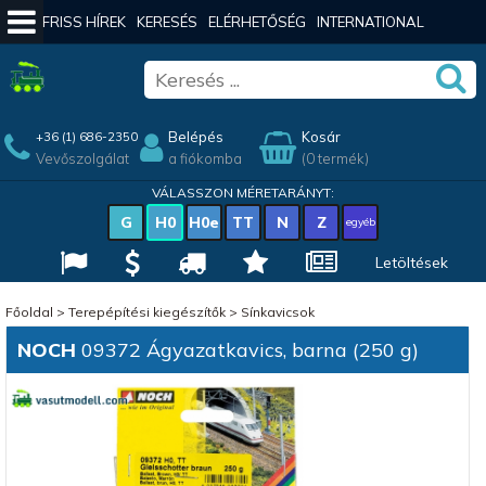
FRISS HÍREK
KERESÉS
ELÉRHETŐSÉG
INTERNATIONAL
Belépés
Kosár
+36 (1) 686-2350
Vevőszolgálat
a fiókomba
(0 termék)
VÁLASSZON MÉRETARÁNYT:
G
H0
H0e
TT
N
Z
egyéb
Letöltések
Főoldal
>
Terepépítési kiegészítők
>
Sínkavicsok
NOCH
09372 Ágyazatkavics, barna (250 g)