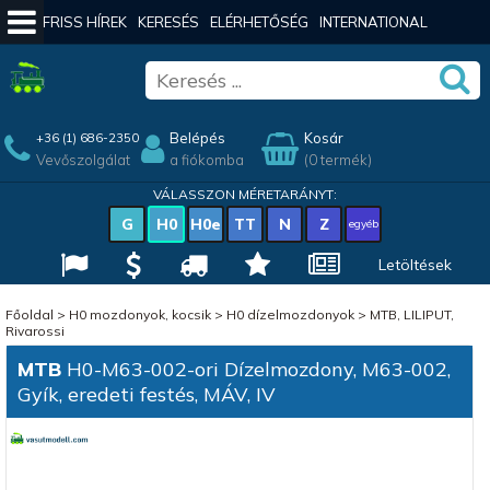
FRISS HÍREK
KERESÉS
ELÉRHETŐSÉG
INTERNATIONAL
Belépés
Kosár
+36 (1) 686-2350
Vevőszolgálat
a fiókomba
(0 termék)
VÁLASSZON MÉRETARÁNYT:
G
H0
H0e
TT
N
Z
egyéb
Letöltések
Főoldal
>
H0 mozdonyok, kocsik
>
H0 dízelmozdonyok
>
MTB, LILIPUT,
Rivarossi
MTB
H0-M63-002-ori Dízelmozdony, M63-002,
Gyík, eredeti festés, MÁV, IV