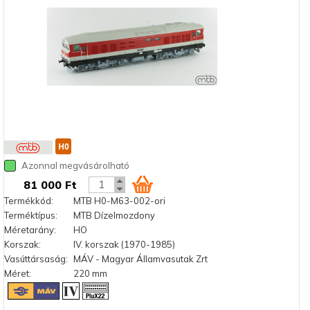
Azonnal megvásárolható
81 000 Ft
Termékkód:
MTB H0-M63-002-ori
Terméktípus:
MTB Dízelmozdony
Méretarány:
HO
Korszak:
IV. korszak (1970-1985)
Vasúttársaság:
MÁV - Magyar Államvasutak Zrt
Méret:
220 mm