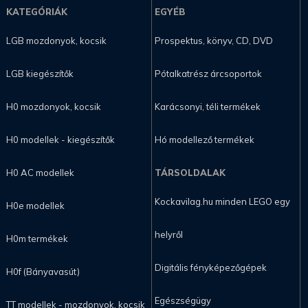
KATEGÓRIÁK
EGYÉB
LGB mozdonyok, kocsik
Prospektus, könyv, CD, DVD
LGB kiegészítők
Pótalkatrész árcsoportok
H0 mozdonyok, kocsik
Karácsonyi, téli termékek
H0 modellek - kiegészítők
Hó modellező termékek
H0 AC modellek
TÁRSOLDALAK
Kockavilag.hu minden LEGO egy
H0e modellek
helyről
H0m termékek
Digitális fényképezőgépek
H0f (Bányavasút)
Egészségügy
TT modellek - mozdonyok, kocsik