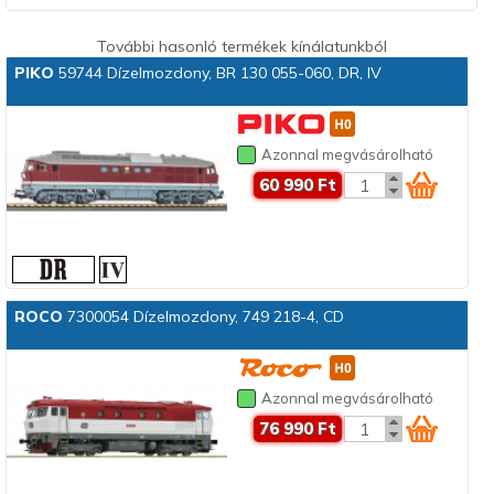
További hasonló termékek kínálatunkból
PIKO
59744 Dízelmozdony, BR 130 055-060, DR, IV
Azonnal megvásárolható
60 990 Ft
ROCO
7300054 Dízelmozdony, 749 218-4, CD
Azonnal megvásárolható
76 990 Ft