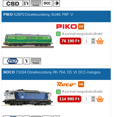
PIKO
52870 Dízelmozdony, SU46, PKP, V
Azonnal megvásárolható
76 190 Ft
ROCO
71024 Dízelmozdony, Rh 754, CD, VI, DCC-hangos
Azonnal megvásárolható
114 990 Ft