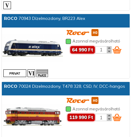
ROCO
70943 Dízelmozdony, BR223 Alex
Azonnal megvásárolható
64 990 Ft
ROCO
70024 Dízelmozdony, T478 328, CSD, IV, DCC-hangos
Azonnal megvásárolható
119 990 Ft