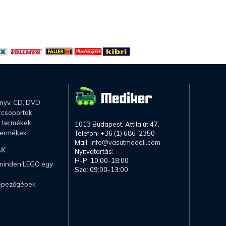
önyv, CD, DVD
rcsoportok
li termékek
1013 Budapest, Attila út 47.
termékek
Telefon: +36 (1) 686-2350
Mail:
info@vasutmodell.com
AK
Nyitvatartás:
H-P: 10:00-18:00
 minden LEGO egy
Szo: 09:00-13:00
képezőgépek