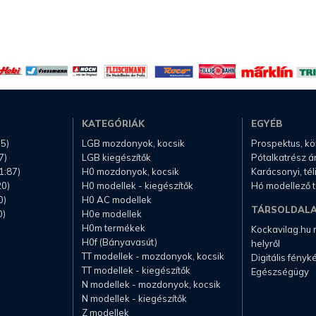
KATEGÓRIÁK
EGYÉB
.5)
LGB mozdonyok, kocsik
Prospektus, k
7)
LGB kiegészítők
Pótalkatrész á
1:87)
H0 mozdonyok, kocsik
Karácsonyi, té
20)
H0 modellek - kiegészítők
Hó modellező 
0)
H0 AC modellek
TÁRSOLDAL
0)
H0e modellek
H0m termékek
Kockavilag.hu
H0f (Bányavasút)
helyről
TT modellek - mozdonyok, kocsik
Digitális fény
TT modellek - kiegészítők
Egészségügy
N modellek - mozdonyok, kocsik
N modellek - kiegészítők
Z modellek