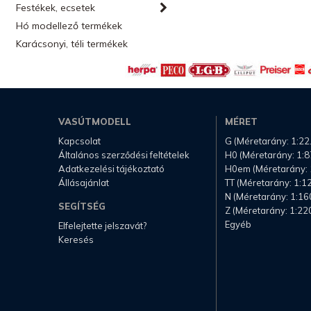
Festékek, ecsetek
Hó modellező termékek
Karácsonyi, téli termékek
VASÚTMODELL
MÉRET
Kapcsolat
G (Méretarány: 1:22
Általános szerződési feltételek
H0 (Méretarány: 1:8
Adatkezelési tájékoztató
H0em (Méretarány: 
Állásajánlat
TT (Méretarány: 1:1
N (Méretarány: 1:16
SEGÍTSÉG
Z (Méretarány: 1:22
Egyéb
Elfelejtette jelszavát?
Keresés