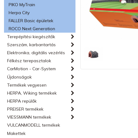
PIKO MyTrain
Herpa City
FALLER Basic épületek
ROCO Next Generation
Terepépítési kiegészítők
Szerszám, karbantartás
Elektronika, digitális vezérlés
Félkész terepasztalok
CarMotion - Car-System
Újdonságok
Termékek vegyesen
HERPA, Wiking termékek
HERPA repülők
PREISER termékek
VIESSMANN termékek
VULCANMODELL termékek
Makettek