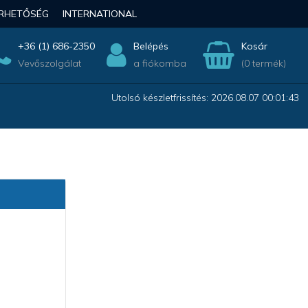
ÉRHETŐSÉG
INTERNATIONAL
+36 (1) 686-2350
Belépés
Kosár
Vevőszolgálat
a fiókomba
(0 termék)
Utolsó készletfrissítés: 2026.08.07 00:01:43