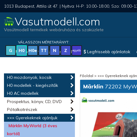
1013 Budapest, Attila út 47. | Nyitva: H-P: 10.00-18.00, Szo: 09.00-1
Vasutmodell.com
Vasútmodell termékek webáruháza és szaküzlete
VÁLASSZON MÉRETARÁNYT:
G
H0
H0e
TT
N
Z
egyéb
Magyar vonatkozású modellek
Legfrissebb ajánlatok
Főoldal
>
××× Gyerekeknek aján
H0 mozdonyok, kocsik
H0 modellek - kiegészítők
Märklin
72202 MyWor
H0 AC modellek
Prospektus, könyv, CD, DVD
Pótalkatrészek
××× Gyerekeknek ajánljuk
Märklin MyWorld (3 éves
kortól)