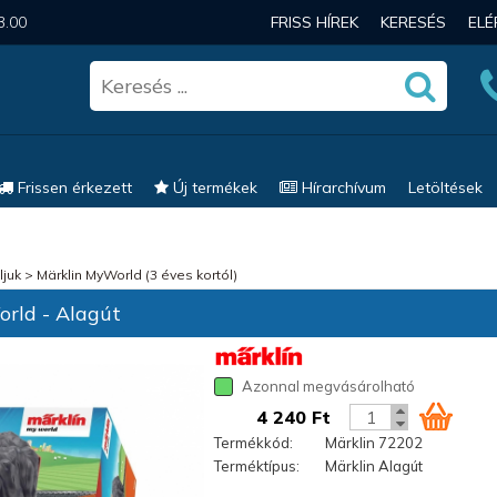
3.00
FRISS HÍREK
KERESÉS
EL
Frissen érkezett
Új termékek
Hírarchívum
Letöltések
ljuk
>
Märklin MyWorld (3 éves kortól)
ld - Alagút
Azonnal megvásárolható
4 240 Ft
Termékkód:
Märklin 72202
Terméktípus:
Märklin Alagút