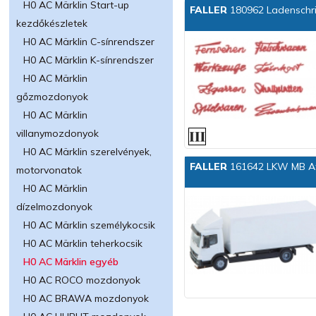
H0 AC Märklin Start-up
FALLER
180962 Ladenschri
kezdőkészletek
H0 AC Märklin C-sínrendszer
H0 AC Märklin K-sínrendszer
H0 AC Märklin
gőzmozdonyok
H0 AC Märklin
villanymozdonyok
H0 AC Märklin szerelvények,
FALLER
161642 LKW MB At
motorvonatok
H0 AC Märklin
dízelmozdonyok
H0 AC Märklin személykocsik
H0 AC Märklin teherkocsik
H0 AC Märklin egyéb
H0 AC ROCO mozdonyok
H0 AC BRAWA mozdonyok