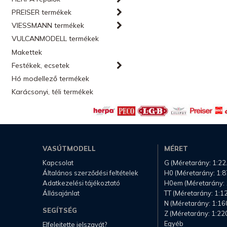
PREISER termékek
VIESSMANN termékek
VULCANMODELL termékek
Makettek
Festékek, ecsetek
Hó modellező termékek
Karácsonyi, téli termékek
VASÚTMODELL
MÉRET
Kapcsolat
G (Méretarány: 1:22
Általános szerződési feltételek
H0 (Méretarány: 1:8
Adatkezelési tájékoztató
H0em (Méretarány: 
Állásajánlat
TT (Méretarány: 1:1
N (Méretarány: 1:16
SEGÍTSÉG
Z (Méretarány: 1:22
Egyéb
Elfelejtette jelszavát?