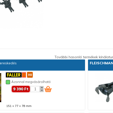
További hasonló termékek kínálatu
ereskedés
FLEISCHMA
Azonnal megvásárolható
9 390 Ft
151 × 77 × 78 mm