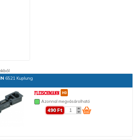
nkból
NN
6521 Kuplung
Azonnal megvásárolható
490 Ft