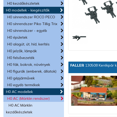
H0 kezdőkészletek
H0 modellek - kiegészítők
H0 sínrendszer ROCO PECO
H0 sínrendszer Piko Tillig Trix
H0 sínrendszer - egyéb
H0 épületek
H0 alagút, út, híd, kerítés
H0 jelzők, lámpák
H0 felsővezeték
H0 fák, bokrok, növények
FALLER
130508 Kerékpár k
H0 figurák (emberek, állatok)
H0 gépjárművek
H0 egyéb termékek
H0 AC modellek
H0 AC (Märklin rendszer)
H0 AC Märklin
kezdőkészletek