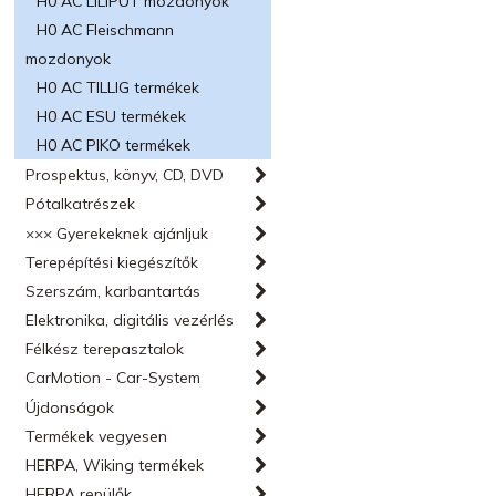
H0 AC LILIPUT mozdonyok
H0 AC Fleischmann
mozdonyok
H0 AC TILLIG termékek
H0 AC ESU termékek
H0 AC PIKO termékek
Prospektus, könyv, CD, DVD
Pótalkatrészek
××× Gyerekeknek ajánljuk
Terepépítési kiegészítők
Szerszám, karbantartás
Elektronika, digitális vezérlés
Félkész terepasztalok
CarMotion - Car-System
Újdonságok
Termékek vegyesen
HERPA, Wiking termékek
HERPA repülők