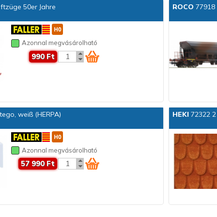
ftzüge 50er Jahre
ROCO
77918 
Azonnal megvásárolható
990 Ft
ego, weiß (HERPA)
HEKI
72322 2 
Azonnal megvásárolható
57 990 Ft