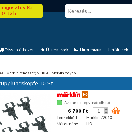
3.00
FRISS HÍREK
KERESÉS
EL
 augusztus 8.:
9-13h
Frissen érkezett
Új termékek
Hírarchívum
Letöltések
AC (Märklin rendszer)
>
H0 AC Märklin egyéb
upplungsköpfe 10 St.
Azonnal megvásárolható
6 700 Ft
Termékkód:
Märklin 72010
Méretarány:
HO