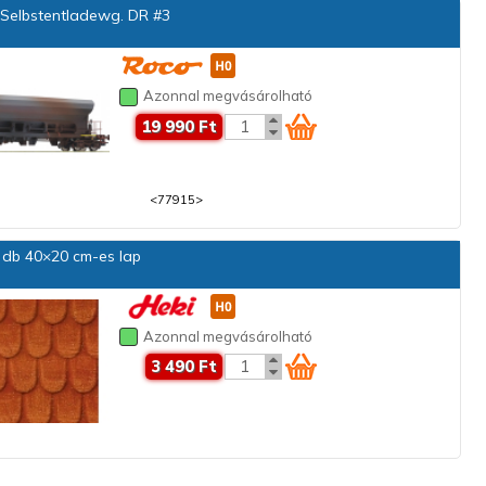
Selbstentladewg. DR #3
Azonnal megvásárolható
19 990 Ft
<77915>
db 40×20 cm-es lap
Azonnal megvásárolható
3 490 Ft