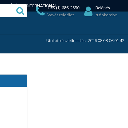
ÉRHETŐSÉG
INTERNATIONAL
+36 (1) 686-2350
Belépés
Vevőszolgálat
a fiókomba
Utolsó készletfrissítés: 2026.08.08 06:01:42