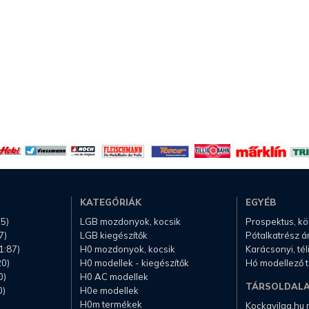
KATEGÓRIÁK
EGYÉB
.5)
LGB mozdonyok, kocsik
Prospektus, k
7)
LGB kiegészítők
Pótalkatrész á
1:87)
H0 mozdonyok, kocsik
Karácsonyi, té
20)
H0 modellek - kiegészítők
Hó modellező 
0)
H0 AC modellek
TÁRSOLDAL
0)
H0e modellek
H0m termékek
Kockavilag.hu