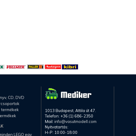
önyv, CD, DVD
rcsoportok
li termékek
1013 Budapest, Attila út 47.
termékek
Telefon: +36 (1) 686-2350
Mail:
info@vasutmodell.com
AK
Nyitvatartás:
H-P: 10:00-18:00
 minden LEGO egy