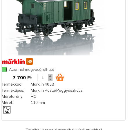
Azonnal megvásárolható
7 700 Ft
Termékkód:
Märklin 4038
Terméktípus:
Märklin Posta/Poggyászkocsi
Méretarány:
HO
Méret:
110 mm
További hasonló termékek kínálatunkból