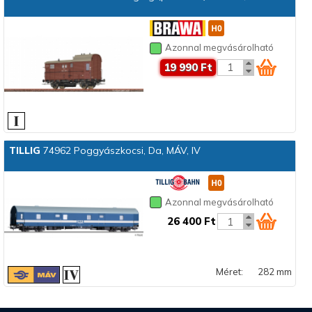
Azonnal megvásárolható
19 990 Ft
TILLIG
74962 Poggyászkocsi, Da, MÁV, IV
Azonnal megvásárolható
26 400 Ft
Méret:
282 mm