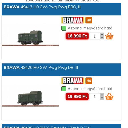
BRAWA
49413 H0 GW-Pwg Pwg BBÖ, III
Azonnal megvásárolható
16 990 Ft
BRAWA
49420 H0 GW-Pwg Pwg DB, III
Azonnal megvásárolható
19 990 Ft
BRAWA
49428 H0 PWG Pg(pr IIa 13a) K.P.E.V.I