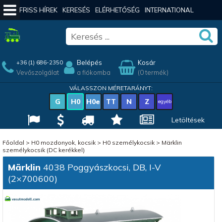
FRISS HÍREK
KERESÉS
ELÉRHETŐSÉG
INTERNATIONAL
Belépés
Kosár
+36 (1) 686-2350
Vevőszolgálat
a fiókomba
(0 termék)
VÁLASSZON MÉRETARÁNYT:
G
H0
H0e
TT
N
Z
egyéb
Letöltések
Főoldal
>
H0 mozdonyok, kocsik
>
H0 személykocsik
>
Märklin
személykocsik (DC kerékkel)
Märklin
4038 Poggyászkocsi, DB, I-V
(2×700600)