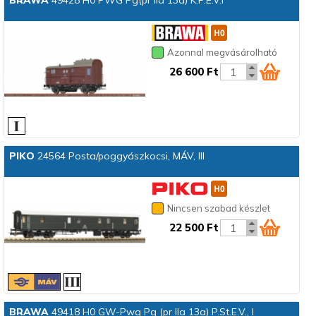
Azonnal megvásárolható
26 600 Ft
PIKO
24564 Posta/poggyászkocsi, MÁV, III
Nincsen szabad készlet
22 500 Ft
BRAWA
49418 H0 GW-Pwg Pg (pr IIa 13a) P.St.E.V., I