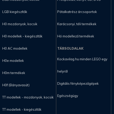
LGB kiegészítők
Pótalkatrész árcsoportok
H0 mozdonyok, kocsik
Karácsonyi, téli termékek
H0 modellek - kiegészítők
Hó modellező termékek
H0 AC modellek
TÁRSOLDALAK
Kockavilag.hu minden LEGO egy
H0e modellek
helyről
H0m termékek
Digitális fényképezőgépek
H0f (Bányavasút)
Egészségügy
TT modellek - mozdonyok, kocsik
TT modellek - kiegészítők