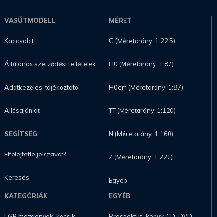
VASÚTMODELL
MÉRET
Kapcsolat
G (Méretarány: 1:22.5)
Általános szerződési feltételek
H0 (Méretarány: 1:87)
Adatkezelési tájékoztató
H0em (Méretarány: 1:87)
Állásajánlat
TT (Méretarány: 1:120)
SEGÍTSÉG
N (Méretarány: 1:160)
Elfelejtette jelszavát?
Z (Méretarány: 1:220)
Keresés
Egyéb
KATEGÓRIÁK
EGYÉB
LGB mozdonyok, kocsik
Prospektus, könyv, CD, DVD