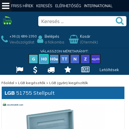
FRISS HÍREK
KERESÉS
ELÉRHETŐSÉG
INTERNATIONAL
Belépés
Kosár
+36 (1) 686-2350
Vevőszolgálat
a fiókomba
(0 termék)
VÁLASSZON MÉRETARÁNYT:
G
H0
H0e
TT
N
Z
egyéb
Letöltések
Főoldal
>
LGB kiegészítők
>
LGB (gyári) kiegészítők
LGB
51755 Stellpult