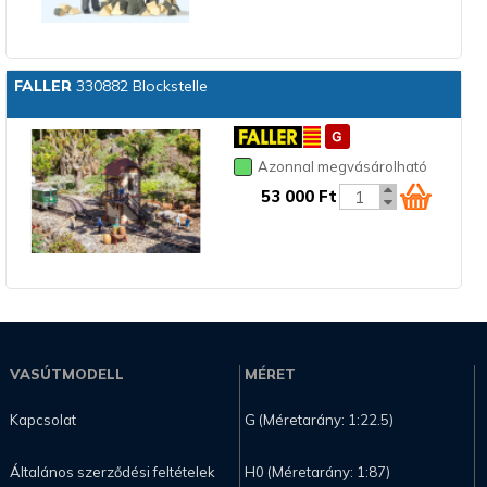
FALLER
330882 Blockstelle
Azonnal megvásárolható
53 000 Ft
VASÚTMODELL
MÉRET
Kapcsolat
G (Méretarány: 1:22.5)
Általános szerződési feltételek
H0 (Méretarány: 1:87)