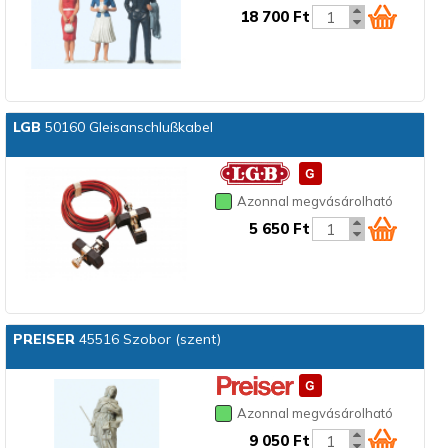
18 700 Ft
LGB
50160 Gleisanschlußkabel
Azonnal megvásárolható
5 650 Ft
PREISER
45516 Szobor (szent)
Azonnal megvásárolható
9 050 Ft