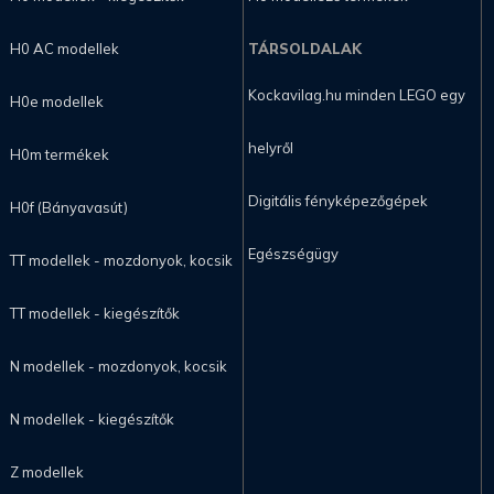
H0 AC modellek
TÁRSOLDALAK
Kockavilag.hu minden LEGO egy
H0e modellek
helyről
H0m termékek
Digitális fényképezőgépek
H0f (Bányavasút)
Egészségügy
TT modellek - mozdonyok, kocsik
TT modellek - kiegészítők
N modellek - mozdonyok, kocsik
N modellek - kiegészítők
Z modellek