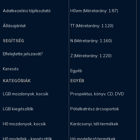
Adatkezelési tájékoztató
H0em (Méretarány: 1:87)
Állásajánlat
TT (Méretarány: 1:120)
SEGÍTSÉG
N (Méretarány: 1:160)
Elfelejtette jelszavát?
Z (Méretarány: 1:220)
Keresés
Egyéb
KATEGÓRIÁK
EGYÉB
LGB mozdonyok, kocsik
Prospektus, könyv, CD, DVD
LGB kiegészítők
Pótalkatrész árcsoportok
H0 mozdonyok, kocsik
Karácsonyi, téli termékek
H0 modellek - kiegészítők
Hó modellező termékek