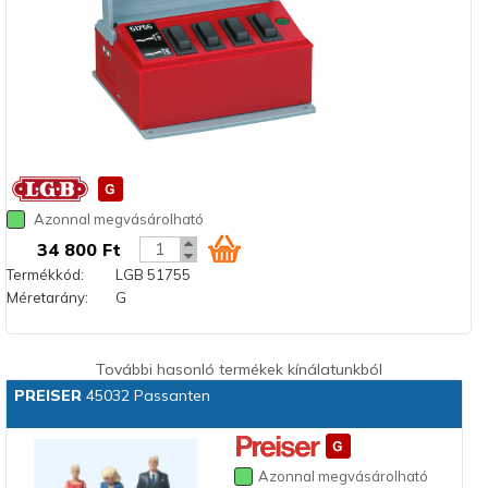
Azonnal megvásárolható
34 800 Ft
Termékkód:
LGB 51755
Méretarány:
G
További hasonló termékek kínálatunkból
PREISER
45032 Passanten
Azonnal megvásárolható