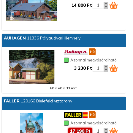
14 800 Ft
AUHAGEN
11336 Pályaudvari illemhely
Azonnal megvásárolható
3 230 Ft
60 × 40 × 33 mm
FALLER
120166 Bielefeld víztorony
Azonnal megvásárolható
17 190 Ft