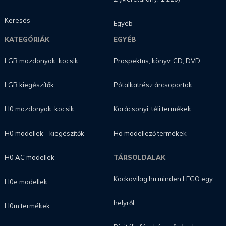
Keresés
Egyéb
KATEGÓRIÁK
EGYÉB
LGB mozdonyok, kocsik
Prospektus, könyv, CD, DVD
LGB kiegészítők
Pótalkatrész árcsoportok
H0 mozdonyok, kocsik
Karácsonyi, téli termékek
H0 modellek - kiegészítők
Hó modellező termékek
H0 AC modellek
TÁRSOLDALAK
Kockavilag.hu minden LEGO egy
H0e modellek
helyről
H0m termékek