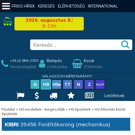
FRISS HÍREK
KERESÉS
ELÉRHETŐSÉG
INTERNATIONAL
2026. augusztus 8.:
9-13h
Belépés
Kosár
+36 (1) 686-2350
Vevőszolgálat
a fiókomba
(0 termék)
VÁLASSZON MÉRETARÁNYT:
G
H0
H0e
TT
N
Z
egyéb
Letöltések
Főoldal
>
H0 modellek - kiegészítők
>
H0 épületek
>
H0 Állomás körüli
épületek
KIBRI
39456 Fordítókorong (mechanikus)