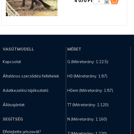
4 070 Ft
VASÚTMODELL
MÉRET
Kapcsolat
G (Méretarány: 1:22.5)
Általános szerződési feltételek
H0 (Méretarány: 1:87)
Adatkezelési tájékoztató
H0em (Méretarány: 1:87)
Állásajánlat
TT (Méretarány: 1:120)
SEGÍTSÉG
N (Méretarány: 1:160)
Elfelejtette jelszavát?
Z (Méretarány: 1:220)