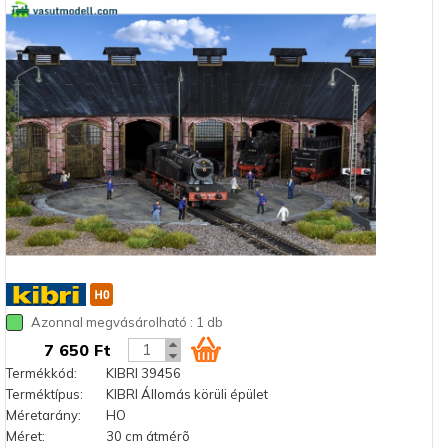
Azonnal megvásárolható : 1 db
7 650 Ft
Termékkód:
KIBRI 39456
Terméktípus:
KIBRI Állomás körüli épület
Méretarány:
HO
Méret:
30 cm átmérõ