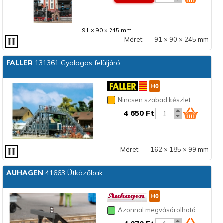
91 × 90 × 245 mm
Méret:
91 × 90 × 245 mm
FALLER
131361 Gyalogos felüljáró
Nincsen szabad készlet
4 650 Ft
Méret:
162 × 185 × 99 mm
AUHAGEN
41663 Ütközőbak
Azonnal megvásárolható