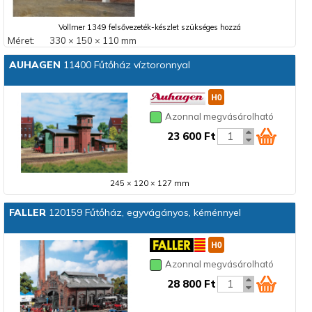
Vollmer 1349 felsővezeték-készlet szükséges hozzá
Méret:
330 × 150 × 110 mm
AUHAGEN
11400 Fűtőház víztoronnyal
Azonnal megvásárolható
23 600 Ft
245 × 120 × 127 mm
FALLER
120159 Fűtőház, egyvágányos, kéménnyel
Azonnal megvásárolható
28 800 Ft