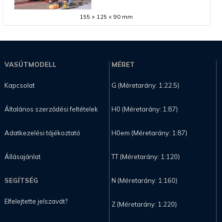
155 × 125 × 90 mm
VASÚTMODELL
MÉRET
Kapcsolat
G (Méretarány: 1:22.5)
Általános szerződési feltételek
H0 (Méretarány: 1:87)
Adatkezelési tájékoztató
H0em (Méretarány: 1:87)
Állásajánlat
TT (Méretarány: 1:120)
SEGÍTSÉG
N (Méretarány: 1:160)
Elfelejtette jelszavát?
Z (Méretarány: 1:220)