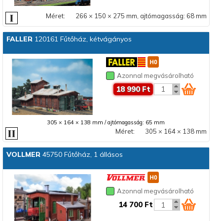
Méret:
266 × 150 × 275 mm, ajtómagasság: 68 mm
FALLER
120161 Fűtőház, kétvágányos
Azonnal megvásárolható
18 990 Ft
305 × 164 × 138 mm / ajtómagasság: 65 mm
Méret:
305 × 164 × 138 mm
VOLLMER
45750 Fűtőház, 1 állásos
Azonnal megvásárolható
14 700 Ft