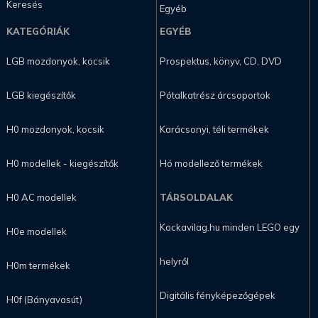
Keresés
Egyéb
KATEGÓRIÁK
EGYÉB
LGB mozdonyok, kocsik
Prospektus, könyv, CD, DVD
LGB kiegészítők
Pótalkatrész árcsoportok
H0 mozdonyok, kocsik
Karácsonyi, téli termékek
H0 modellek - kiegészítők
Hó modellező termékek
H0 AC modellek
TÁRSOLDALAK
Kockavilag.hu minden LEGO egy
H0e modellek
helyről
H0m termékek
Digitális fényképezőgépek
H0f (Bányavasút)