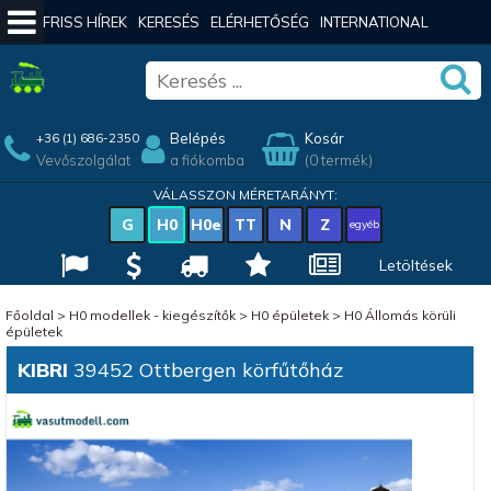
FRISS HÍREK
KERESÉS
ELÉRHETŐSÉG
INTERNATIONAL
Belépés
Kosár
+36 (1) 686-2350
Vevőszolgálat
a fiókomba
(0 termék)
VÁLASSZON MÉRETARÁNYT:
G
H0
H0e
TT
N
Z
egyéb
Letöltések
Főoldal
>
H0 modellek - kiegészítők
>
H0 épületek
>
H0 Állomás körüli
épületek
KIBRI
39452 Ottbergen körfűtőház