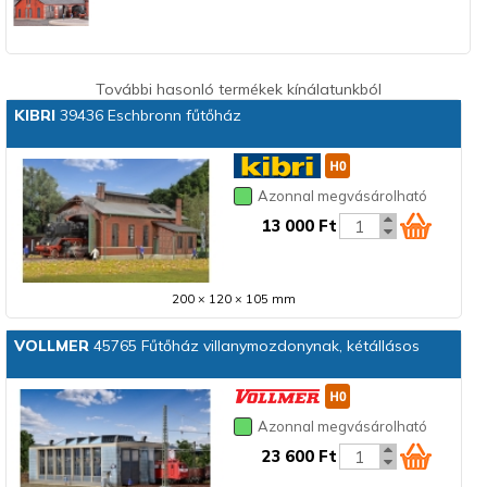
További hasonló termékek kínálatunkból
KIBRI
39436 Eschbronn fűtőház
Azonnal megvásárolható
13 000 Ft
200 × 120 × 105 mm
VOLLMER
45765 Fűtőház villanymozdonynak, kétállásos
Azonnal megvásárolható
23 600 Ft