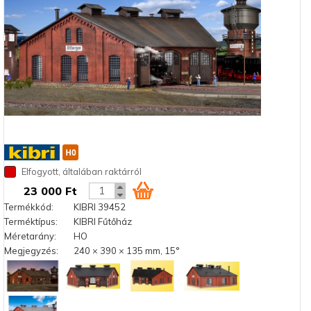
Elfogyott, általában raktárról
23 000 Ft
Termékkód:
KIBRI 39452
Terméktípus:
KIBRI Fűtőház
Méretarány:
HO
Megjegyzés:
240 × 390 × 135 mm, 15°