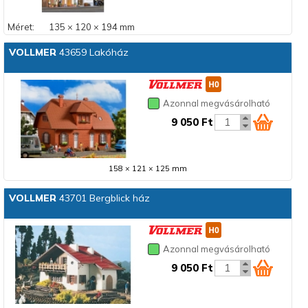
Méret:
135 × 120 × 194 mm
VOLLMER
43659 Lakóház
Azonnal megvásárolható
9 050 Ft
158 × 121 × 125 mm
VOLLMER
43701 Bergblick ház
Azonnal megvásárolható
9 050 Ft