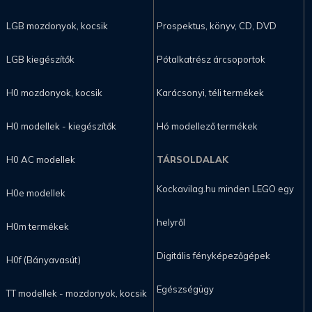
LGB mozdonyok, kocsik
Prospektus, könyv, CD, DVD
LGB kiegészítők
Pótalkatrész árcsoportok
H0 mozdonyok, kocsik
Karácsonyi, téli termékek
H0 modellek - kiegészítők
Hó modellező termékek
H0 AC modellek
TÁRSOLDALAK
Kockavilag.hu minden LEGO egy
H0e modellek
helyről
H0m termékek
Digitális fényképezőgépek
H0f (Bányavasút)
Egészségügy
TT modellek - mozdonyok, kocsik