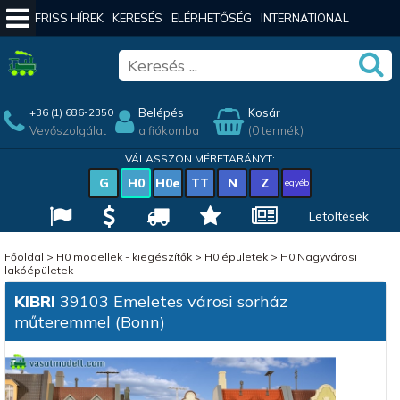
FRISS HÍREK
KERESÉS
ELÉRHETŐSÉG
INTERNATIONAL
Belépés
Kosár
+36 (1) 686-2350
Vevőszolgálat
a fiókomba
(0 termék)
VÁLASSZON MÉRETARÁNYT:
G
H0
H0e
TT
N
Z
egyéb
Letöltések
Főoldal
>
H0 modellek - kiegészítők
>
H0 épületek
>
H0 Nagyvárosi
lakóépületek
KIBRI
39103 Emeletes városi sorház
műteremmel (Bonn)