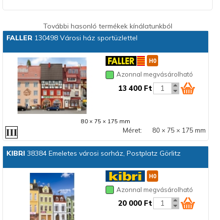
További hasonló termékek kínálatunkból
FALLER
130498 Városi ház sportüzlettel
Azonnal megvásárolható
13 400 Ft
80 × 75 × 175 mm
Méret:
80 × 75 × 175 mm
KIBRI
38384 Emeletes városi sorház, Postplatz Görlitz
Azonnal megvásárolható
20 000 Ft