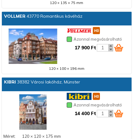
120 × 135 × 75 mm
VOLLMER
43770 Romantikus kávéház
Azonnal megvásárolható
17 900 Ft
120 × 100 × 196 mm
KIBRI
38382 Városi lakóház, Münster
Azonnal megvásárolható
14 400 Ft
Méret:
120 × 120 × 175 mm