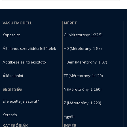
VASÚTMODELL
MÉRET
Kapcsolat
G (Méretarány: 1:22.5)
Általános szerződési feltételek
H0 (Méretarány: 1:87)
Adatkezelési tájékoztató
H0em (Méretarány: 1:87)
Állásajánlat
TT (Méretarány: 1:120)
SEGÍTSÉG
N (Méretarány: 1:160)
Elfelejtette jelszavát?
Z (Méretarány: 1:220)
Keresés
Egyéb
KATEGÓRIÁK
EGYÉB